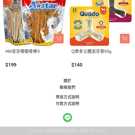
AM潔牙嚼嚼骨棒S
Q樂多立體潔牙骨50g
$199
$140
關於
聯絡我們
寄送方式說明
付款方式說明
公司名稱: 趴趴購寵物精品網
統一編號: 38731420