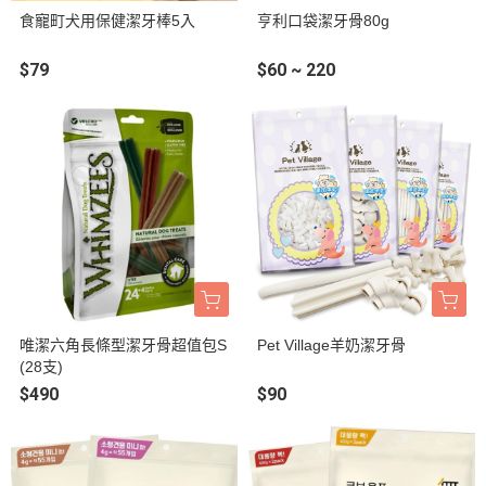
食寵町犬用保健潔牙棒5入
亨利口袋潔牙骨80g
$79
$60 ~ 220
唯潔六角長條型潔牙骨超值包S
Pet Village羊奶潔牙骨
(28支)
$490
$90