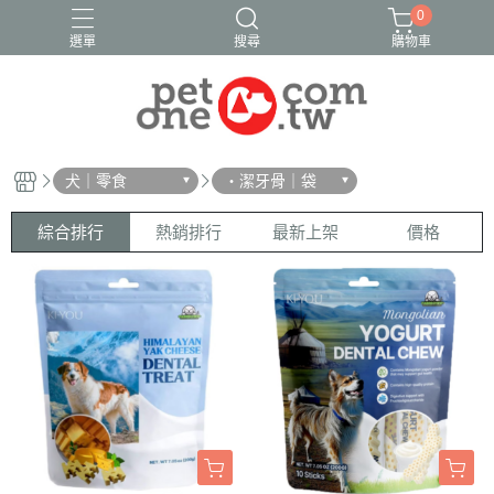
0
選單
搜尋
購物車
犬｜零食
・潔牙骨｜袋
綜合排行
熱銷排行
最新上架
價格