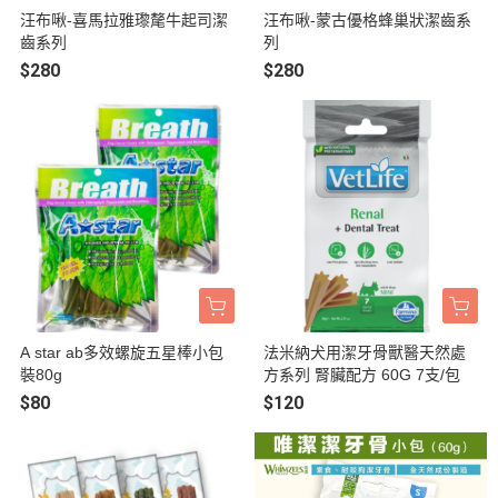
汪布啾-喜馬拉雅瓈氂牛起司潔
汪布啾-蒙古優格蜂巢狀潔齒系
齒系列
列
$280
$280
A star ab多效螺旋五星棒小包
法米納犬用潔牙骨獸醫天然處
裝80g
方系列 腎臟配方 60G 7支/包
$80
$120