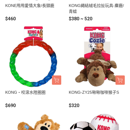
KONE甩甩愛情大象/長頸鹿
KONG繩結絨毛拉扯玩具-麋鹿/
青蛙
$460
$380 ~ 520
KONG‧咬滾水陸圈圈
KONG-ZY25啾啾咖啡猴子S
$690
$320