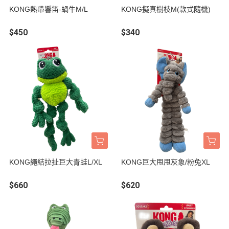
KONG熱帶響笛-蝸牛M/L
KONG擬真樹枝M(款式隨機)
$450
$340
KONG繩結拉扯巨大青蛙L/XL
KONG巨大甩甩灰象/粉兔XL
$660
$620