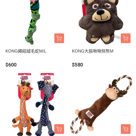
KONG繩結絨毛蛇M/L
KONG大臉啾啾棕熊M
$600
$580