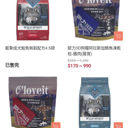
藍摯成犬鮭魚無榖配方4.5磅
歐力3D狗糧阿拉斯加鱈魚凍乾
粒-雞肉(腸胃)
$250 ~ 1,200
已售完
$170 ~ 990