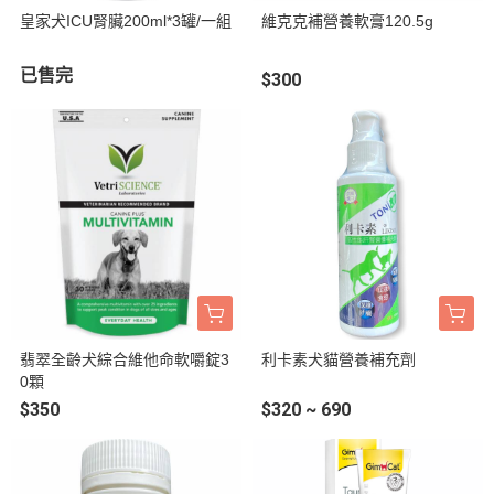
皇家犬ICU腎臟200ml*3罐/一組
維克克補營養軟膏120.5g
已售完
$300
翡翠全齡犬綜合維他命軟嚼錠3
利卡素犬貓營養補充劑
0顆
$350
$320 ~ 690