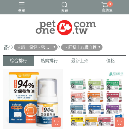
0
選單
搜尋
購物車
犬貓｜保健・營
・肝腎｜心臟血管
養・防蚤
綜合排行
熱銷排行
最新上架
價格