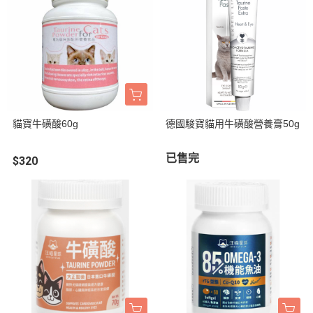
貓寶牛磺酸60g
德國駿寶貓用牛磺酸營養膏50g
已售完
$320