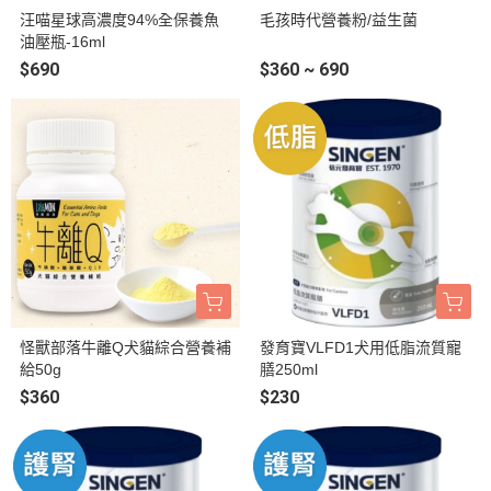
汪喵星球高濃度94%全保養魚
毛孩時代營養粉/益生菌
油壓瓶-16ml
$690
$360 ~ 690
怪獸部落牛離Q犬貓綜合營養補
發育寶VLFD1犬用低脂流質寵
給50g
膳250ml
$360
$230