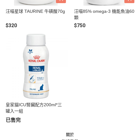
汪喵星球 TAURINE 牛磺酸70g
汪喵85% omega-3 機能魚油60
顆
$320
$750
皇家貓ICU腎臟配方200ml*三
罐入一組
已售完
關於