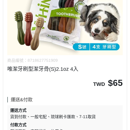
商品編號：
8718627751909
唯潔牙刷型潔牙骨(S)2.1oz 4入
$
65
TWD
運送&付款
運送方式
貨到付款
一般宅配
琉球刷卡匯款
7-11取貨
付款方式