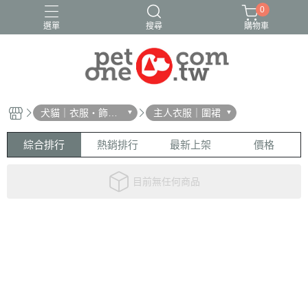
0
選單
搜尋
購物車
犬貓｜衣服・飾
主人衣服｜圍裙
品・雨衣
綜合排行
熱銷排行
最新上架
價格
目前無任何商品