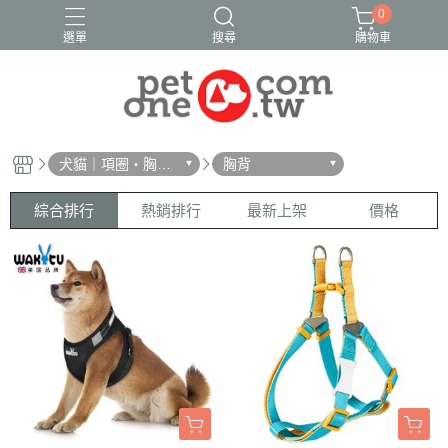
0
選單
搜尋
購物車
犬貓｜項圈・胸
胸背
背・拉繩
綜合排行
熱銷排行
最新上架
價格