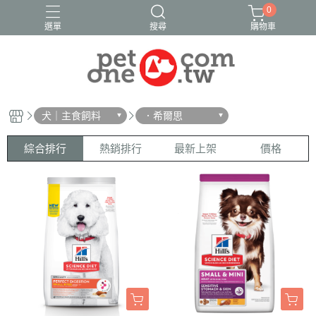
0
選單
搜尋
購物車
犬｜主食飼料
．希爾思
綜合排行
熱銷排行
最新上架
價格