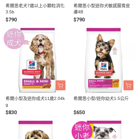
希爾思老犬7歲以上小顆粒消化
希爾思小型迷你犬敏感腸胃皮
3.5b
膚4B
$790
$790
希爾小型及迷你成犬11歲2.04k
希爾思小型/迷你幼犬1.5公斤
g
$830
$650