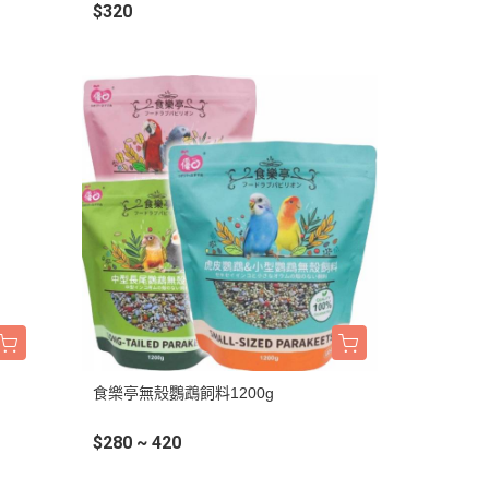
$320
BALANCE
・日清｜万彩膳食｜銀湯匙
・猋｜美士｜烘焙客
・LV藍帶｜班尼菲｜德國樂寵
・格瑞醫生｜優格｜耐吉斯
・希爾思
・皇家
・素食｜平價飼料
食樂亭無殼鸚鵡飼料1200g
$280 ~ 420