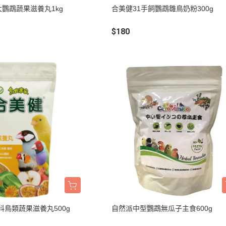
墊材｜睡窩
大鸚鵡蔬果滋養丸1kg
合美健31手飼鸚鵡雛鳥奶粉300g
格瑞醫生
保溫燈｜配件
ay Pets星期
$180
便盆｜涼墊｜跳
仕｜三兄弟
玩具｜啃木｜礦
｜日本犬
頭套｜沐浴｜梳
OMO
SELECT
特
健時刻
奶｜自然本色
巧思｜梅比斯
｜WASATCH
雀科鳥類蔬果滋養丸500g
自然派中型鸚鵡無瓜子主食600g