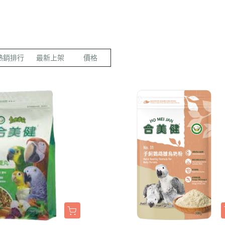
LED項圈｜吊飾｜名牌｜雨傘
飼料
天竺鼠｜飼料
避劑
鞋襪｜帽｜眼鏡｜自背包
IBIYAYA 翼比呀呀
・紙貓砂｜沸石砂
・口腔｜護牙齒
・日
a極光｜索美達
・主食罐
・肉乾肉條
膠質
・紙尿褲
貓項圈｜胸背｜拉繩
零食
龍貓｜飼料｜用
糞
雨衣｜救生衣｜雨傘
PETSTRO沛德奧
・豆腐砂｜玉米砂｜稻殼砂
・耳道｜止血粉
・膠
力｜藍摯
・副食罐
・海鮮魚乾
布偶
・生理褲
伸縮拉繩｜雙頭牽繩｜延長繩
餵食餐具
倉鼠｜飼料
派對節慶裝
PUBT移動城堡
・水晶砂｜尿意檢驗砂
・骨骼｜護關節
・慢
na｜瑞威
・餐盒｜餐包
・肉鬆佐料
食物造型
・公狗禮貌帶
SPUTNIK｜ELITE PET
玩具｜訓練笛
倉鼠｜點心｜磨
小型秋冬裝
推車｜配件
・時尚貓砂屋
・化毛｜泌尿道
・掛
熱銷排行
最新上架
價格
RELUXE 美
・經濟犬罐
・起司乳酪
球型玩具
・撿便器｜引便
EZDOG｜PREMIER防暴衝
營養品｜沐浴｜防蟲
倉鼠｜浴廁｜鼠
中大型犬裝
推車｜中小型
・單層 貓便盆
・眼睛｜淚腺痕
・電
・素食犬罐
・餅乾饅頭
有聲玩具
D.A.B
腳鍊｜外出繩｜衣服
倉鼠｜籠｜配件
春夏涼爽衣
推車｜中型
nutram｜
・雙層 貓便盆
・護掌｜毛髮皮膚
・兩
・保健機能
萬啾乳膠
沛貝兒
鳥窩｜吊床｜保溫燈
兔子｜飼料
情緒安撫衣
推車｜大型
・貓砂鏟｜落砂墊｜除臭粉
・肝腎｜心臟血管
・外
・耐咬皮骨
KONG
白鐵鍊
站棍｜站架｜籠子配件
牧草｜草磚
ood｜LUCY
主人衣服｜圍裙
提袋｜斜背包｜袋鼠包
・暈車｜情緒安撫
．牛筋｜雞筋｜鴕鳥筋
TUFFY｜MIGHTY
項圈
鳥籠｜外出籠
草食｜點心｜磨
心寵
背包｜拉桿包｜配件
・呼吸道｜免疫力
・耳｜蹄｜肺｜骨頭
GIGwi
胸背
營養品
躍
車內用品｜腳踏車配件
・益生菌｜腸胃消化
・潔牙骨｜袋
拉繩
草架｜草球
富鮮
小型運輸籠
・維他命｜綜合營養
・潔牙骨｜桶
安全帶
餵食餐具
拿｜阿拉卡特
中小型運輸籠
牽繩｜外出籠
｜自然印記
中大型運輸籠
兔籠｜圍欄｜踏
nulo諾樂