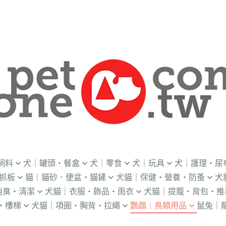
飼料
犬｜罐頭・餐盒
犬｜零食
犬｜玩具
犬｜護理・尿
抓板
貓｜貓砂．便盆・貓鏟
犬貓｜保健・營養・防蚤
犬
｜OKi
．流質灌食．健康水
．冷凍乾燥
益智｜漏食｜不倒翁
・老犬輔助介護
消臭・清潔
犬貓｜衣服・飾品・雨衣
犬貓｜提籠・背包・推
・礦物砂｜木薯砂
・蚤蝨｜蚊蟲
・奶
・獸醫罐頭
・隨手包
飛盤｜互動玩具
・狗便盆
・樓梯
犬貓｜項圈・胸背・拉繩
鸚鵡｜鳥類用品
鼠兔｜
練笛｜腰包
鈴鐺｜圍兜領巾｜造型項圈
WILL
・松木砂｜木屑砂
・牛奶｜奶粉
・量
獸部落
・泥狀罐頭
・肉泥
棉繩｜牛津布｜磨牙
・尿布墊