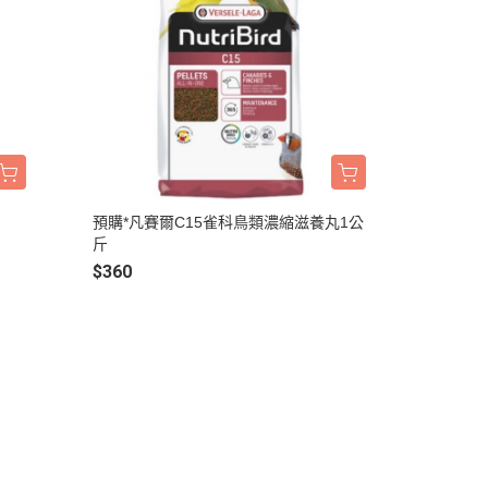
預購*凡賽爾C15雀科鳥類濃縮滋養丸1公
斤
$360