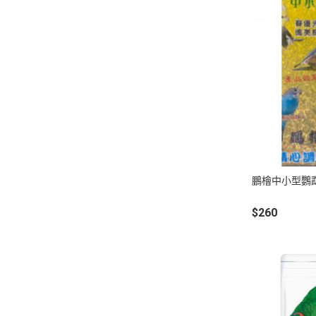
鵬檜中小型鸚
$260