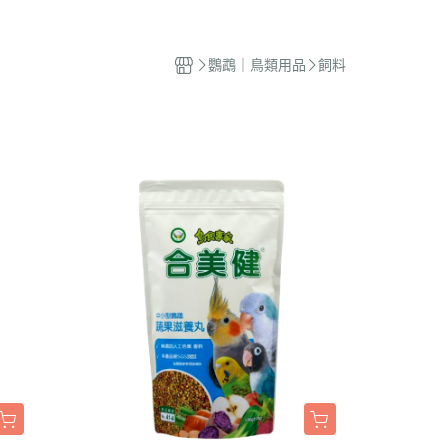
蜜袋鼯｜飼料
貓籠｜吊床
式｜陶瓷｜木質
．獸醫｜希爾思
．杜莎｜歐力｜森仕
品
蜜袋鼯｜零食
白鐵籠
質｜白鐵碗｜碗架
．獸醫｜法米納
・法米納｜貓侍｜法麗
鸚鵡｜鳥類用品
飼料
蜜袋鼯｜外出
烤漆籠
食碗｜餐桌｜餐墊
．獸醫｜瑪恩吉
・曙光｜雞湯｜真原力
牙
蜜袋鼯｜籠子｜配件
圍片｜門欄｜活動門
式餐具
劑
・野性魅力｜歐娜特｜Auroria極
砂
松鼠｜飼料
摺疊帳篷｜造型狗屋
光
動食器｜濾芯｜馬達
松鼠｜外出
防風套｜蚊帳｜站板｜地墊
・三兄弟｜嘿囉｜納茲
用餵食｜清潔刷
雪貂｜飼料
・Go! | Now｜切爾西｜自然印記
出水壺｜摺疊碗｜防蟻碗
刺蝟｜飼料
・柏萊富｜紐頓nutram｜藍摯
牙
刺蝟｜零食
・比利夫｜啟蒙｜維爾茲
刺蝟｜外出
・渴望｜歐睿健｜愛肯拿
保健｜營養品
・特百滋｜自然小貓｜超級丹
滾輪｜籠子
・倍力｜心寵｜PURELUXE 美
餵食餐具
國純華
墊
衣服｜牽繩
・野宴｜奧蘭多｜英格迪