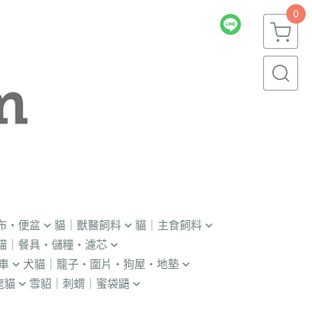
0
布・便盆
貓｜獸醫飼料
貓｜主食飼料
貓｜餐具・儲糧・濾芯
｜輔助輪
．獸醫｜V.O.M
．冷凍｜汪喵星球｜OKi
車
犬貓｜籠子・圍片・狗屋・地墊
瓶｜餵藥器｜罐頭蓋
．獸醫｜首護
・冷凍乾燥主食凍乾
龍貓
雪貂｜刺蝟｜蜜袋鼯
貓門
杯｜儲糧桶｜除濕劑
．獸醫｜皇家
．本牧｜無敵｜瑪恩吉