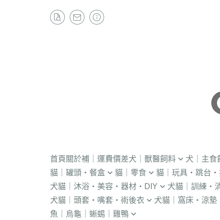
首頁
關於
補｜運費價差
犬｜獸醫飼料
犬｜主食
貓｜罐頭・餐盒
貓｜零食
貓｜玩具・跳台・
．獸醫｜V.O.M
・冷凍｜汪喵星球
犬貓｜沐浴・美容・器材・DIY
犬貓｜訓練・
．流質灌食．健康水
・冷凍乾燥
KONG
．獸醫｜首護
．軟性飼料
犬貓｜頭套・嘴套・術後衣
犬貓｜窩床・涼墊
・貓洗毛精
・訓練響板｜訓
・獸醫罐頭
・貓咪肉泥
隧道
．獸醫｜皇家
・汪喵星球｜怪
魚｜烏龜｜蜥蜴｜雞鴨