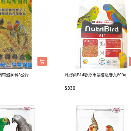
鵡帶殼飼料3公斤
凡賽爾B14鸚鵡用濃縮滋養丸800g
$330