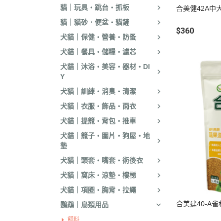
貓｜玩具・跳台・抓板
合美健42A中
．嘿囉｜納茲｜
貓｜貓砂．便盆・貓鏟
・超越顛峰｜Sund
$360
犬貓｜保健・營養・防蚤
天
犬貓｜餐具・儲糧・濾芯
．荒野饗宴｜森
犬貓｜沐浴・美容・器材・DI
．吉夫特｜野宴
Y
．倍力｜福壽｜G
犬貓｜訓練・消臭・清潔
．囍碗｜尊爵｜
犬貓｜衣服・飾品・雨衣
BALANCE
犬貓｜提籠・背包・推車
．烘焙客｜歐娜
犬貓｜籠子・圍片・狗屋・地
墊
．海陸饗宴｜關
犬貓｜頭套・嘴套・術後衣
．瑪丁｜梅亞奶
犬貓｜窩床・涼墊・樓梯
．沛克樂｜博士
犬貓｜項圈・胸背・拉繩
・黑酵母｜艾思柏
合美建40-A
鸚鵡｜鳥類用品
瓦莎奇
飼料