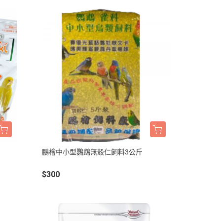
鵬檜中小型鸚鵡無殼仁飼料3公斤
$300