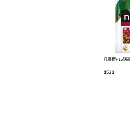
凡賽爾P15鸚
$530