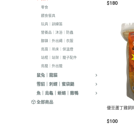
$180
．耐吉斯｜優格
零食
．LV藍帶精選｜
餵食餐具
．慧心｜英格迪
玩具｜訓練笛
．晶燉｜西莎｜
營養品｜沐浴｜防蟲
腳鍊｜外出繩｜衣服
．希爾思
鳥窩｜吊床｜保溫燈
．皇家
站棍｜站架｜籠子配件
．素食｜經濟｜
鳥籠｜外出籠
鼠兔｜龍貓
雪貂｜刺蝟｜蜜袋鼯
魚｜烏龜｜蜥蜴｜雞鴨
全部商品
優豆蘆丁雞飼料
$100