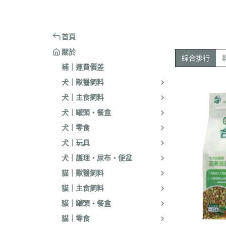
嘴套
樓梯｜防滑地墊
・洗淨｜護毛
・環境消臭｜忌
・汪喵星球
・手作零食
蹭毛器
．獸醫｜希爾思
．杜莎｜Aurori
魚｜雞｜鴨｜飼料
頭套
窗台｜吊床｜架高床
・低敏｜驅蟲
・防舔咬｜不食
・主食罐
・起司乳酪
球型玩具
．獸醫｜法米納 VetLife
・野性魅力｜歐
烏龜｜飼料
術後防舔衣
床窩｜帳篷｜電熱毯
・乾洗｜香氛｜DIY小物
首頁
・副食罐
・化毛點心
貓草玩具
．獸醫｜瑪恩吉
・法米納 Farmi
外出用品
防咬籠
草蓆｜涼墊｜鋁鍋
關於
・排梳｜針梳｜工具梳
・泥狀罐
・貓草｜木天寥
魚造型玩具
綜合排行
．本牧｜渴望｜PU
補｜運費價差
・蚤梳｜脫毛梳｜按摩梳
國純華
・湯罐
・薄片｜海鮮魚乾
解憂小玩意
犬｜獸醫飼料
・澡刷｜洗腳杯｜黏毛器
．素力高｜紐頓
・餐包｜餐盒
・肉條｜肉片｜香絲
麻繩製玩具
犬｜主食飼料
WELLNESS
・濕紙巾｜吸水巾｜澡盆｜棉棒
・經濟罐｜素食罐
・餡餅｜錠狀｜潔牙片
逗貓棒｜補充頭
犬｜罐頭・餐盒
．柏萊富 BlackW
・指甲剪｜耳鉗｜剪刀｜電剪
抓板｜抓墊
犬｜零食
．曙光｜雞湯｜
・防咬手套｜美容桌｜吹風機
小跳台｜貓抓柱
犬｜玩具
．Go | Now｜超
大跳台
犬｜護理・尿布・便盆
．NB｜巔峰｜艾
貓｜獸醫飼料
．歐睿健｜愛肯
貓｜主食飼料
．赫緻｜切爾西
貓｜罐頭・餐盒
．歐奇斯｜特百滋｜
貓｜零食