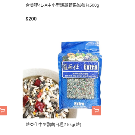
吊床｜睡窩
合美建41-A中小型鸚鵡蔬果滋養丸500g
・原野｜速利高｜瑞威
保溫燈｜配件
・NB ｜巔峰｜超躍｜索美達
$200
板
便盆｜踏墊｜跳板
・超越顛峰｜梅亞奶奶
物鈣
沐浴｜梳子｜指甲剪
・囍碗｜尊爵｜黑酵母
子｜指甲剪
・貓侍｜艾思柏｜博士巧思｜梅
比斯
・貓倍麗｜歐娜特｜WASATCH
瓦莎奇
・Catit嘿卡堤｜海陸饗宴｜阿拉
卡特
・荒野藍山｜荒野饗宴｜nulo諾
樂
・莫比｜DN天然饌｜Schesir 鮮
時
藍亞仕中型鸚鵡日糧2.5kg(藍)
・晶燉｜慧心｜SELECT