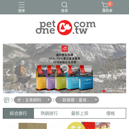
0
選單
搜尋
購物車
犬｜主食飼料
．歐睿健｜愛肯拿
｜阿拉卡特
綜合排行
熱銷排行
最新上架
價格