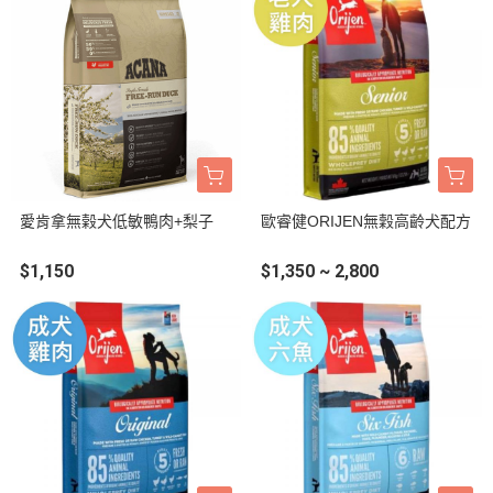
愛肯拿無榖犬低敏鴨肉+梨子
歐睿健ORIJEN無穀高齡犬配方
$1,150
$1,350 ~ 2,800