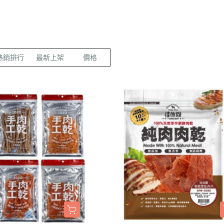
LED項圈｜吊飾｜名牌｜雨傘
飼料
天竺鼠｜飼料
避劑
鞋襪｜帽｜眼鏡｜自背包
IBIYAYA 翼比呀呀
・紙貓砂｜沸石砂
・口腔｜護牙齒
・日
a極光｜索美達
・主食罐
・肉乾肉條
膠質
・紙尿褲
貓項圈｜胸背｜拉繩
零食
龍貓｜飼料｜用
糞
雨衣｜救生衣｜雨傘
PETSTRO沛德奧
・豆腐砂｜玉米砂｜稻殼砂
・耳道｜止血粉
・膠
力｜藍摯
・副食罐
・海鮮魚乾
布偶
・生理褲
伸縮拉繩｜雙頭牽繩｜延長繩
餵食餐具
倉鼠｜飼料
派對節慶裝
PUBT移動城堡
・水晶砂｜尿意檢驗砂
・骨骼｜護關節
・慢
na｜瑞威
・餐盒｜餐包
・肉鬆佐料
食物造型
・公狗禮貌帶
SPUTNIK｜ELITE PET
玩具｜訓練笛
倉鼠｜點心｜磨
小型秋冬裝
推車｜配件
・時尚貓砂屋
・化毛｜泌尿道
・掛
熱銷排行
最新上架
價格
RELUXE 美
・經濟犬罐
・起司乳酪
球型玩具
・撿便器｜引便
EZDOG｜PREMIER防暴衝
營養品｜沐浴｜防蟲
倉鼠｜浴廁｜鼠
中大型犬裝
推車｜中小型
・單層 貓便盆
・眼睛｜淚腺痕
・電
・素食犬罐
・餅乾饅頭
有聲玩具
D.A.B
腳鍊｜外出繩｜衣服
倉鼠｜籠｜配件
春夏涼爽衣
推車｜中型
nutram｜
・雙層 貓便盆
・護掌｜毛髮皮膚
・兩
・保健機能
萬啾乳膠
沛貝兒
鳥窩｜吊床｜保溫燈
兔子｜飼料
情緒安撫衣
推車｜大型
・貓砂鏟｜落砂墊｜除臭粉
・肝腎｜心臟血管
・外
・耐咬皮骨
KONG
白鐵鍊
站棍｜站架｜籠子配件
牧草｜草磚
ood｜LUCY
主人衣服｜圍裙
提袋｜斜背包｜袋鼠包
・暈車｜情緒安撫
．牛筋｜雞筋｜鴕鳥筋
TUFFY｜MIGHTY
項圈
鳥籠｜外出籠
草食｜點心｜磨
心寵
背包｜拉桿包｜配件
・呼吸道｜免疫力
・耳｜蹄｜肺｜骨頭
GIGwi
胸背
營養品
躍
車內用品｜腳踏車配件
・益生菌｜腸胃消化
・潔牙骨｜袋
拉繩
草架｜草球
富鮮
小型運輸籠
・維他命｜綜合營養
・潔牙骨｜桶
安全帶
餵食餐具
拿｜阿拉卡特
中小型運輸籠
牽繩｜外出籠
｜自然印記
中大型運輸籠
兔籠｜圍欄｜踏
nulo諾樂