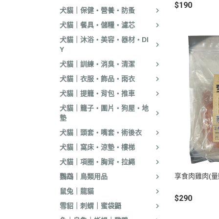
$190
．耐吉斯｜優格
犬貓｜保健・營養・防蚤
．LV藍帶精選｜
犬貓｜餐具・儲糧・濾芯
．慧心｜英格迪
犬貓｜沐浴・美容・器材・DI
Y
．晶燉｜西莎｜
犬貓｜訓練・消臭・清潔
．希爾思
犬貓｜衣服・飾品・雨衣
．皇家
犬貓｜提籠・背包・推車
．素食｜經濟｜
犬貓｜籠子・圍片・狗屋・地
墊
犬貓｜頭套・嘴套・術後衣
犬貓｜窩床・涼墊・樓梯
犬貓｜項圈・胸背・拉繩
享食肉雞肉(量
鸚鵡｜鳥類用品
鼠兔｜龍貓
$290
雪貂｜刺蝟｜蜜袋鼯