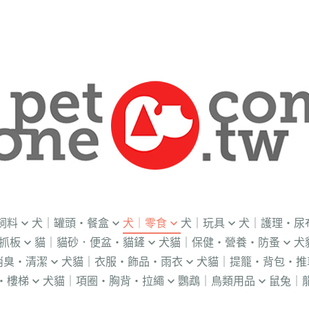
飼料
犬｜罐頭・餐盒
犬｜零食
犬｜玩具
犬｜護理・尿
抓板
貓｜貓砂．便盆・貓鏟
犬貓｜保健・營養・防蚤
犬
｜OKi
．流質灌食．健康水
．冷凍乾燥
益智｜漏食｜不倒翁
・老犬輔助介護
消臭・清潔
犬貓｜衣服・飾品・雨衣
犬貓｜提籠・背包・推
・礦物砂｜木薯砂
・蚤蝨｜蚊蟲
・奶
・獸醫罐頭
・隨手包
飛盤｜互動玩具
・狗便盆
・樓梯
犬貓｜項圈・胸背・拉繩
鸚鵡｜鳥類用品
鼠兔｜
練笛｜腰包
鈴鐺｜圍兜領巾｜造型項圈
WILL
・松木砂｜木屑砂
・牛奶｜奶粉
・量
獸部落
・泥狀罐頭
・肉泥
棉繩｜牛津布｜磨牙
・尿布墊