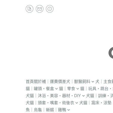
首頁
關於
補｜運費價差
犬｜獸醫飼料
犬｜主食
貓｜罐頭・餐盒
貓｜零食
貓｜玩具・跳台・
．獸醫｜V.O.M
・冷凍｜汪喵星球
犬貓｜沐浴・美容・器材・DIY
犬貓｜訓練・
．流質灌食．健康水
・冷凍乾燥
KONG
．獸醫｜首護
．軟性飼料
犬貓｜頭套・嘴套・術後衣
犬貓｜窩床・涼墊
・貓洗毛精
・訓練響板｜訓
・獸醫罐頭
・貓咪肉泥
隧道
．獸醫｜皇家
・汪喵星球｜怪
魚｜烏龜｜蜥蜴｜雞鴨