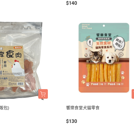
$140
班尼菲
德國樂寵
量販包
販包)
饗樂食堂犬貓零食
$130