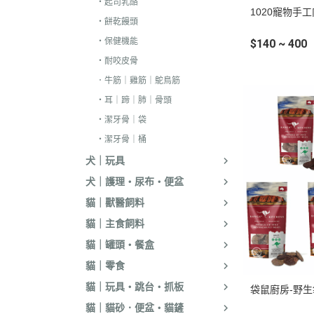
・起司乳酪
1020寵物手
．嘿囉｜納茲｜
・餅乾饅頭
・超越顛峰｜Sund
・保健機能
$140 ~ 400
天
・耐咬皮骨
．荒野饗宴｜森
．牛筋｜雞筋｜鴕鳥筋
．吉夫特｜野宴
・耳｜蹄｜肺｜骨頭
・潔牙骨｜袋
．倍力｜福壽｜G
・潔牙骨｜桶
．囍碗｜尊爵｜
犬｜玩具
BALANCE
犬｜護理・尿布・便盆
．烘焙客｜歐娜
貓｜獸醫飼料
．海陸饗宴｜關
貓｜主食飼料
．瑪丁｜梅亞奶
貓｜罐頭・餐盒
．沛克樂｜博士
貓｜零食
・黑酵母｜艾思柏
貓｜玩具・跳台・抓板
袋鼠廚房-野
瓦莎奇
貓｜貓砂．便盆・貓鏟