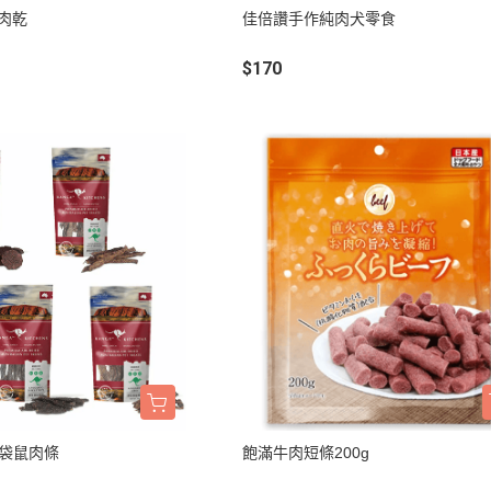
墊材｜睡窩
工肉乾
佳倍讚手作純肉犬零食
格瑞醫生
保溫燈｜配件
ay Pets星期
$170
便盆｜涼墊｜跳
仕｜三兄弟
玩具｜啃木｜礦
｜日本犬
頭套｜沐浴｜梳
OMO
SELECT
特
健時刻
奶｜自然本色
巧思｜梅比斯
｜WASATCH
生袋鼠肉條
飽滿牛肉短條200g