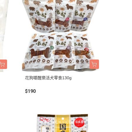
花狗嚼醒樂活犬零食130g
$190