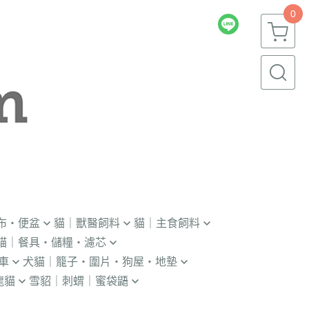
0
布・便盆
貓｜獸醫飼料
貓｜主食飼料
貓｜餐具・儲糧・濾芯
｜輔助輪
．獸醫｜V.O.M
．冷凍｜汪喵星球｜OKi
車
犬貓｜籠子・圍片・狗屋・地墊
瓶｜餵藥器｜罐頭蓋
．獸醫｜首護
・冷凍乾燥主食凍乾
龍貓
雪貂｜刺蝟｜蜜袋鼯
貓門
杯｜儲糧桶｜除濕劑
．獸醫｜皇家
．本牧｜無敵｜瑪恩吉