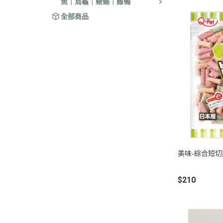
魚｜烏龜｜蜥蜴｜雞鴨
全部商品
美味-綜合短切
$210