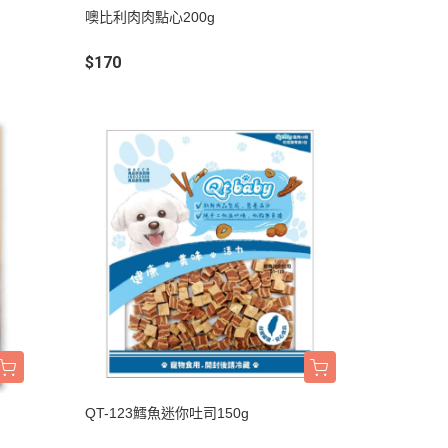
吊床｜睡窩
噢比利肉肉點心200g
・原野｜速利高｜瑞威
保溫燈｜配件
・NB ｜巔峰｜超躍｜索美達
$170
板
便盆｜踏墊｜跳板
・超越顛峰｜梅亞奶奶
物鈣
沐浴｜梳子｜指甲剪
・囍碗｜尊爵｜黑酵母
子｜指甲剪
・貓侍｜艾思柏｜博士巧思｜梅
比斯
・貓倍麗｜歐娜特｜WASATCH
瓦莎奇
・Catit嘿卡堤｜海陸饗宴｜阿拉
卡特
・荒野藍山｜荒野饗宴｜nulo諾
樂
・莫比｜DN天然饌｜Schesir 鮮
時
QT-123鱈魚迷你吐司150g
・晶燉｜慧心｜SELECT