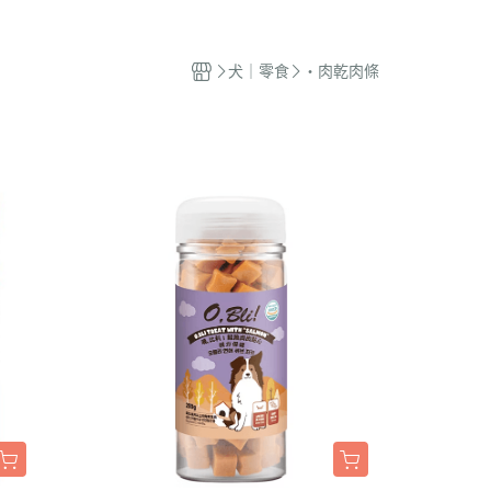
蜜袋鼯｜飼料
貓籠｜吊床
式｜陶瓷｜木質
．獸醫｜希爾思
．杜莎｜歐力｜森仕
品
蜜袋鼯｜零食
白鐵籠
質｜白鐵碗｜碗架
．獸醫｜法米納
・法米納｜貓侍｜法麗
犬｜零食
・肉乾肉條
蜜袋鼯｜外出
烤漆籠
食碗｜餐桌｜餐墊
．獸醫｜瑪恩吉
・曙光｜雞湯｜真原力
牙
蜜袋鼯｜籠子｜配件
圍片｜門欄｜活動門
式餐具
劑
・野性魅力｜歐娜特｜Auroria極
砂
松鼠｜飼料
摺疊帳篷｜造型狗屋
光
動食器｜濾芯｜馬達
松鼠｜外出
防風套｜蚊帳｜站板｜地墊
・三兄弟｜嘿囉｜納茲
用餵食｜清潔刷
雪貂｜飼料
・Go! | Now｜切爾西｜自然印記
出水壺｜摺疊碗｜防蟻碗
刺蝟｜飼料
・柏萊富｜紐頓nutram｜藍摯
牙
刺蝟｜零食
・比利夫｜啟蒙｜維爾茲
刺蝟｜外出
・渴望｜歐睿健｜愛肯拿
保健｜營養品
・特百滋｜自然小貓｜超級丹
滾輪｜籠子
・倍力｜心寵｜PURELUXE 美
餵食餐具
國純華
墊
衣服｜牽繩
・野宴｜奧蘭多｜英格迪