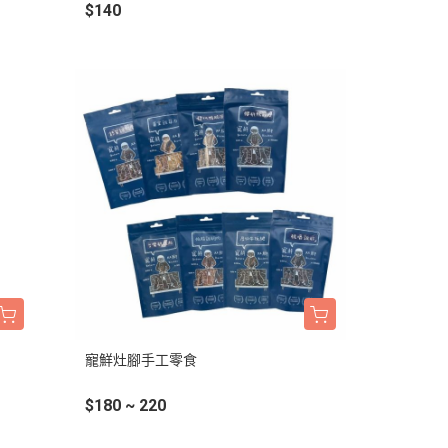
$140
BALANCE
・日清｜万彩膳食｜銀湯匙
・猋｜美士｜烘焙客
・LV藍帶｜班尼菲｜德國樂寵
・格瑞醫生｜優格｜耐吉斯
・希爾思
・皇家
・素食｜平價飼料
寵鮮灶腳手工零食
$180 ~ 220