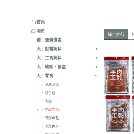
嘴套
樓梯｜防滑地墊
・洗淨｜護毛
・環境消臭｜忌
・汪喵星球
・手作零食
蹭毛器
．獸醫｜希爾思
．杜莎｜Aurori
魚｜雞｜鴨｜飼料
頭套
窗台｜吊床｜架高床
・低敏｜驅蟲
・防舔咬｜不食
・主食罐
・起司乳酪
球型玩具
．獸醫｜法米納 VetLife
・野性魅力｜歐
烏龜｜飼料
術後防舔衣
床窩｜帳篷｜電熱毯
・乾洗｜香氛｜DIY小物
首頁
・副食罐
・化毛點心
貓草玩具
．獸醫｜瑪恩吉
・法米納 Farmi
外出用品
防咬籠
草蓆｜涼墊｜鋁鍋
關於
・排梳｜針梳｜工具梳
・泥狀罐
・貓草｜木天寥
魚造型玩具
綜合排行
．本牧｜渴望｜PU
補｜運費價差
・蚤梳｜脫毛梳｜按摩梳
國純華
・湯罐
・薄片｜海鮮魚乾
解憂小玩意
犬｜獸醫飼料
・澡刷｜洗腳杯｜黏毛器
．素力高｜紐頓
・餐包｜餐盒
・肉條｜肉片｜香絲
麻繩製玩具
犬｜主食飼料
WELLNESS
・濕紙巾｜吸水巾｜澡盆｜棉棒
・經濟罐｜素食罐
・餡餅｜錠狀｜潔牙片
逗貓棒｜補充頭
犬｜罐頭・餐盒
．柏萊富 BlackW
・指甲剪｜耳鉗｜剪刀｜電剪
抓板｜抓墊
犬｜零食
．曙光｜雞湯｜
・防咬手套｜美容桌｜吹風機
小跳台｜貓抓柱
．冷凍乾燥
．Go | Now｜超
大跳台
・隨手包
．NB｜巔峰｜艾
・肉泥
．歐睿健｜愛肯
・肉乾肉條
・海鮮魚乾
．赫緻｜切爾西
・肉鬆佐料
．歐奇斯｜特百滋｜