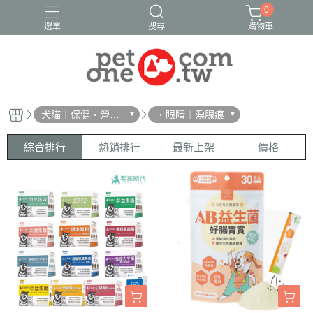
0
選單
搜尋
購物車
犬貓｜保健・營
・眼睛｜淚腺痕
養・防蚤
綜合排行
熱銷排行
最新上架
價格