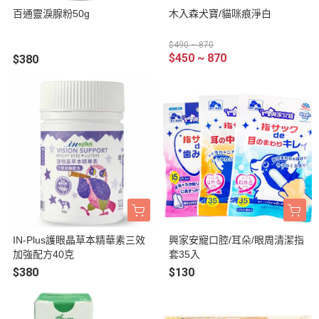
百通靈淚腺粉50g
木入森犬寶/貓咪痕淨白
$490 ~ 870
$450 ~ 870
$380
IN-Plus護眼晶草本精華素三效
興家安寵口腔/耳朵/眼周清潔指
加強配方40克
套35入
$380
$130