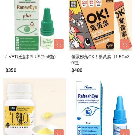
J.VET眼速康PLUS(7ml/瓶)
怪獸部落OK！葉黃素（1.5G×3
0包）
$350
$480