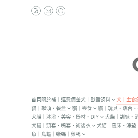
首頁
關於
補｜運費價差
犬｜獸醫飼料
犬｜主食
貓｜罐頭・餐盒
貓｜零食
貓｜玩具・跳台・
．獸醫｜V.O.M
・冷凍｜汪喵星球
犬貓｜沐浴・美容・器材・DIY
犬貓｜訓練・
．流質灌食．健康水
・冷凍乾燥
KONG
．獸醫｜首護
．軟性飼料
犬貓｜頭套・嘴套・術後衣
犬貓｜窩床・涼墊
・貓洗毛精
・訓練響板｜訓
・獸醫罐頭
・貓咪肉泥
隧道
．獸醫｜皇家
・汪喵星球｜怪
魚｜烏龜｜蜥蜴｜雞鴨