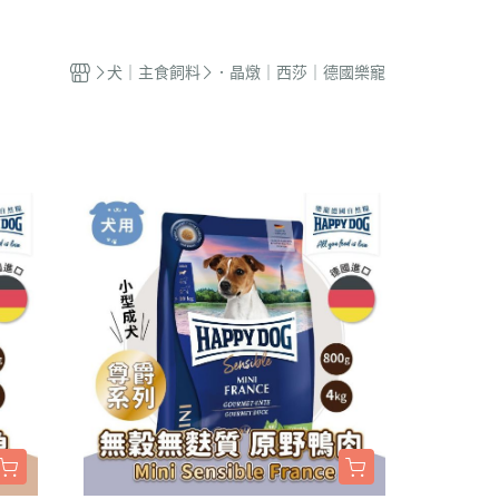
蜜袋鼯｜飼料
貓籠｜吊床
式｜陶瓷｜木質
．獸醫｜希爾思
．杜莎｜歐力｜森仕
品
蜜袋鼯｜零食
白鐵籠
質｜白鐵碗｜碗架
．獸醫｜法米納
・法米納｜貓侍｜法麗
犬｜主食飼料
．晶燉｜西莎｜德國樂寵
蜜袋鼯｜外出
烤漆籠
食碗｜餐桌｜餐墊
．獸醫｜瑪恩吉
・曙光｜雞湯｜真原力
牙
蜜袋鼯｜籠子｜配件
圍片｜門欄｜活動門
式餐具
劑
・野性魅力｜歐娜特｜Auroria極
砂
松鼠｜飼料
摺疊帳篷｜造型狗屋
光
動食器｜濾芯｜馬達
松鼠｜外出
防風套｜蚊帳｜站板｜地墊
・三兄弟｜嘿囉｜納茲
用餵食｜清潔刷
雪貂｜飼料
・Go! | Now｜切爾西｜自然印記
出水壺｜摺疊碗｜防蟻碗
刺蝟｜飼料
・柏萊富｜紐頓nutram｜藍摯
牙
刺蝟｜零食
・比利夫｜啟蒙｜維爾茲
刺蝟｜外出
・渴望｜歐睿健｜愛肯拿
保健｜營養品
・特百滋｜自然小貓｜超級丹
滾輪｜籠子
・倍力｜心寵｜PURELUXE 美
餵食餐具
國純華
墊
衣服｜牽繩
・野宴｜奧蘭多｜英格迪