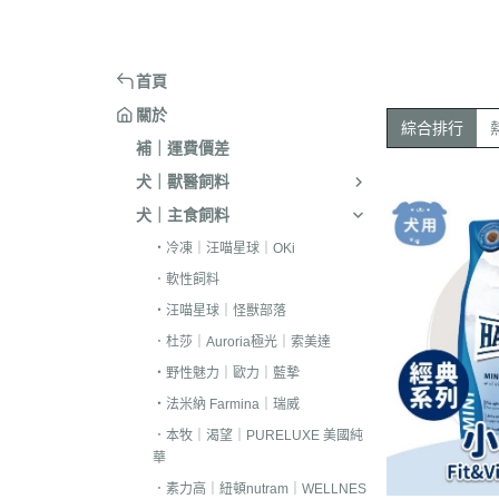
嘴套
樓梯｜防滑地墊
・洗淨｜護毛
・環境消臭｜忌
・汪喵星球
・手作零食
蹭毛器
．獸醫｜希爾思
．杜莎｜Aurori
魚｜雞｜鴨｜飼料
頭套
窗台｜吊床｜架高床
・低敏｜驅蟲
・防舔咬｜不食
・主食罐
・起司乳酪
球型玩具
．獸醫｜法米納 VetLife
・野性魅力｜歐
烏龜｜飼料
術後防舔衣
床窩｜帳篷｜電熱毯
・乾洗｜香氛｜DIY小物
首頁
・副食罐
・化毛點心
貓草玩具
．獸醫｜瑪恩吉
・法米納 Farmi
外出用品
防咬籠
草蓆｜涼墊｜鋁鍋
關於
・排梳｜針梳｜工具梳
・泥狀罐
・貓草｜木天寥
魚造型玩具
綜合排行
．本牧｜渴望｜PU
補｜運費價差
・蚤梳｜脫毛梳｜按摩梳
國純華
・湯罐
・薄片｜海鮮魚乾
解憂小玩意
犬｜獸醫飼料
・澡刷｜洗腳杯｜黏毛器
．素力高｜紐頓
・餐包｜餐盒
・肉條｜肉片｜香絲
麻繩製玩具
犬｜主食飼料
WELLNESS
・濕紙巾｜吸水巾｜澡盆｜棉棒
・經濟罐｜素食罐
・餡餅｜錠狀｜潔牙片
逗貓棒｜補充頭
・冷凍｜汪喵星球｜OKi
．柏萊富 BlackW
・指甲剪｜耳鉗｜剪刀｜電剪
抓板｜抓墊
．軟性飼料
．曙光｜雞湯｜
・防咬手套｜美容桌｜吹風機
小跳台｜貓抓柱
・汪喵星球｜怪獸部落
．Go | Now｜超
．杜莎｜Auroria極光｜索美達
大跳台
．NB｜巔峰｜艾
・野性魅力｜歐力｜藍摯
・法米納 Farmina｜瑞威
．歐睿健｜愛肯
．本牧｜渴望｜PURELUXE 美國純
．赫緻｜切爾西
華
．歐奇斯｜特百滋｜
．素力高｜紐頓nutram｜WELLNES