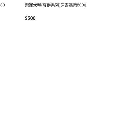
吊床｜睡窩
80
樂寵犬糧(尊爵系列)原野鴨肉800g
・原野｜速利高｜瑞威
保溫燈｜配件
・NB ｜巔峰｜超躍｜索美達
$500
板
便盆｜踏墊｜跳板
・超越顛峰｜梅亞奶奶
物鈣
沐浴｜梳子｜指甲剪
・囍碗｜尊爵｜黑酵母
子｜指甲剪
・貓侍｜艾思柏｜博士巧思｜梅
比斯
・貓倍麗｜歐娜特｜WASATCH
瓦莎奇
・Catit嘿卡堤｜海陸饗宴｜阿拉
卡特
・荒野藍山｜荒野饗宴｜nulo諾
樂
・莫比｜DN天然饌｜Schesir 鮮
時
・晶燉｜慧心｜SELECT