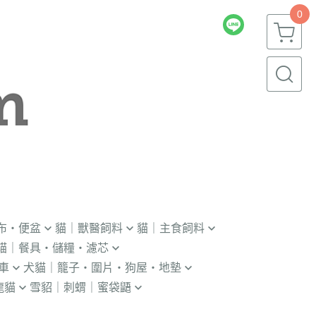
0
布・便盆
貓｜獸醫飼料
貓｜主食飼料
貓｜餐具・儲糧・濾芯
｜輔助輪
．獸醫｜V.O.M
．冷凍｜汪喵星球｜OKi
車
犬貓｜籠子・圍片・狗屋・地墊
瓶｜餵藥器｜罐頭蓋
．獸醫｜首護
・冷凍乾燥主食凍乾
龍貓
雪貂｜刺蝟｜蜜袋鼯
貓門
杯｜儲糧桶｜除濕劑
．獸醫｜皇家
．本牧｜無敵｜瑪恩吉