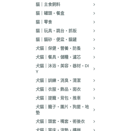
貓｜主食飼料
貓｜罐頭・餐盒
貓｜零食
貓｜玩具・跳台・抓板
貓｜貓砂．便盆・貓鏟
犬貓｜保健・營養・防蚤
犬貓｜餐具・儲糧・濾芯
犬貓｜沐浴・美容・器材・DI
Y
犬貓｜訓練・消臭・清潔
犬貓｜衣服・飾品・雨衣
犬貓｜提籠・背包・推車
犬貓｜籠子・圍片・狗屋・地
墊
犬貓｜頭套・嘴套・術後衣
犬貓｜窩床・涼墊・樓梯