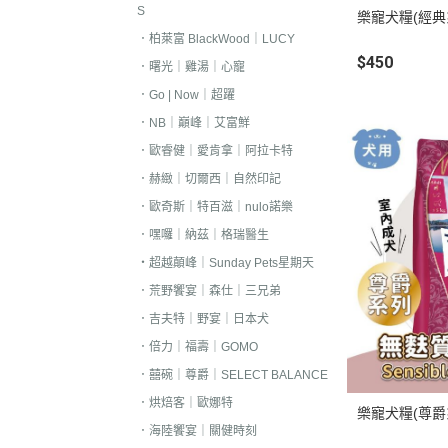
S
樂寵犬糧(經典
．嘿囉｜納茲｜
．柏萊富 BlackWood｜LUCY
・超越顛峰｜Sund
$450
．曙光｜雞湯｜心寵
天
．Go | Now｜超躍
．荒野饗宴｜森
．NB｜巔峰｜艾富鮮
．吉夫特｜野宴
．歐睿健｜愛肯拿｜阿拉卡特
．倍力｜福壽｜G
．赫緻｜切爾西｜自然印記
．歐奇斯｜特百滋｜nulo諾樂
．囍碗｜尊爵｜
BALANCE
．嘿囉｜納茲｜格瑞醫生
・超越顛峰｜Sunday Pets星期天
．烘焙客｜歐娜
．荒野饗宴｜森仕｜三兄弟
．海陸饗宴｜關
．吉夫特｜野宴｜日本犬
．瑪丁｜梅亞奶
．倍力｜福壽｜GOMO
．沛克樂｜博士
．囍碗｜尊爵｜SELECT BALANCE
・黑酵母｜艾思柏
．烘焙客｜歐娜特
樂寵犬糧(尊爵系
瓦莎奇
．海陸饗宴｜關健時刻