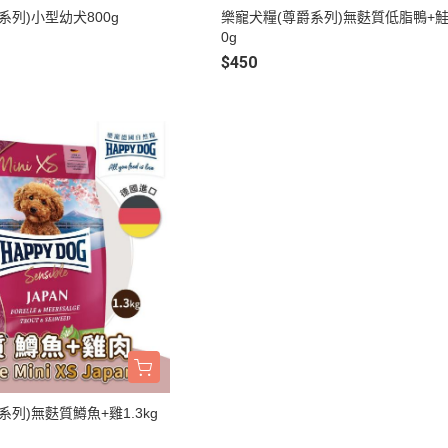
墊材｜睡窩
系列)小型幼犬800g
樂寵犬糧(尊爵系列)無麩質低脂鴨+鮭
格瑞醫生
0g
保溫燈｜配件
ay Pets星期
$450
便盆｜涼墊｜跳
仕｜三兄弟
玩具｜啃木｜礦
｜日本犬
頭套｜沐浴｜梳
OMO
SELECT
特
健時刻
奶｜自然本色
巧思｜梅比斯
｜WASATCH
列)無麩質鱒魚+雞1.3kg