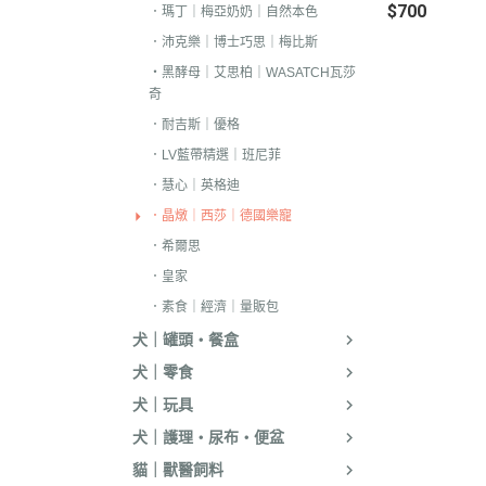
$700
．耐吉斯｜優格
．瑪丁｜梅亞奶奶｜自然本色
．沛克樂｜博士巧思｜梅比斯
．LV藍帶精選｜
・黑酵母｜艾思柏｜WASATCH瓦莎
．慧心｜英格迪
奇
．晶燉｜西莎｜
．耐吉斯｜優格
．希爾思
．LV藍帶精選｜班尼菲
．慧心｜英格迪
．皇家
．晶燉｜西莎｜德國樂寵
．素食｜經濟｜
．希爾思
．皇家
．素食｜經濟｜量販包
犬｜罐頭・餐盒
犬｜零食
犬｜玩具
犬｜護理・尿布・便盆
貓｜獸醫飼料