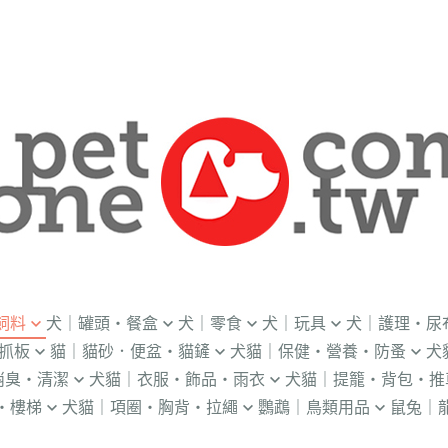
飼料
犬｜罐頭・餐盒
犬｜零食
犬｜玩具
犬｜護理・尿
抓板
貓｜貓砂．便盆・貓鏟
犬貓｜保健・營養・防蚤
犬
｜OKi
．流質灌食．健康水
．冷凍乾燥
益智｜漏食｜不倒翁
・老犬輔助介護
消臭・清潔
犬貓｜衣服・飾品・雨衣
犬貓｜提籠・背包・推
・礦物砂｜木薯砂
・蚤蝨｜蚊蟲
・奶
・獸醫罐頭
・隨手包
飛盤｜互動玩具
・狗便盆
・樓梯
犬貓｜項圈・胸背・拉繩
鸚鵡｜鳥類用品
鼠兔｜
練笛｜腰包
鈴鐺｜圍兜領巾｜造型項圈
WILL
・松木砂｜木屑砂
・牛奶｜奶粉
・量
獸部落
・泥狀罐頭
・肉泥
棉繩｜牛津布｜磨牙
・尿布墊