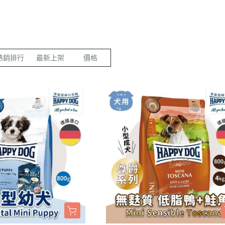
LED項圈｜吊飾｜名牌｜雨傘
飼料
天竺鼠｜飼料
避劑
鞋襪｜帽｜眼鏡｜自背包
IBIYAYA 翼比呀呀
・紙貓砂｜沸石砂
・口腔｜護牙齒
・日
a極光｜索美達
・主食罐
・肉乾肉條
膠質
・紙尿褲
貓項圈｜胸背｜拉繩
零食
龍貓｜飼料｜用
糞
雨衣｜救生衣｜雨傘
PETSTRO沛德奧
・豆腐砂｜玉米砂｜稻殼砂
・耳道｜止血粉
・膠
力｜藍摯
・副食罐
・海鮮魚乾
布偶
・生理褲
伸縮拉繩｜雙頭牽繩｜延長繩
餵食餐具
倉鼠｜飼料
派對節慶裝
PUBT移動城堡
・水晶砂｜尿意檢驗砂
・骨骼｜護關節
・慢
na｜瑞威
・餐盒｜餐包
・肉鬆佐料
食物造型
・公狗禮貌帶
SPUTNIK｜ELITE PET
玩具｜訓練笛
倉鼠｜點心｜磨
小型秋冬裝
推車｜配件
・時尚貓砂屋
・化毛｜泌尿道
・掛
熱銷排行
最新上架
價格
RELUXE 美
・經濟犬罐
・起司乳酪
球型玩具
・撿便器｜引便
EZDOG｜PREMIER防暴衝
營養品｜沐浴｜防蟲
倉鼠｜浴廁｜鼠
中大型犬裝
推車｜中小型
・單層 貓便盆
・眼睛｜淚腺痕
・電
・素食犬罐
・餅乾饅頭
有聲玩具
D.A.B
腳鍊｜外出繩｜衣服
倉鼠｜籠｜配件
春夏涼爽衣
推車｜中型
nutram｜
・雙層 貓便盆
・護掌｜毛髮皮膚
・兩
・保健機能
萬啾乳膠
沛貝兒
鳥窩｜吊床｜保溫燈
兔子｜飼料
情緒安撫衣
推車｜大型
・貓砂鏟｜落砂墊｜除臭粉
・肝腎｜心臟血管
・外
・耐咬皮骨
KONG
白鐵鍊
站棍｜站架｜籠子配件
牧草｜草磚
ood｜LUCY
主人衣服｜圍裙
提袋｜斜背包｜袋鼠包
・暈車｜情緒安撫
．牛筋｜雞筋｜鴕鳥筋
TUFFY｜MIGHTY
項圈
鳥籠｜外出籠
草食｜點心｜磨
心寵
背包｜拉桿包｜配件
・呼吸道｜免疫力
・耳｜蹄｜肺｜骨頭
GIGwi
胸背
營養品
躍
車內用品｜腳踏車配件
・益生菌｜腸胃消化
・潔牙骨｜袋
拉繩
草架｜草球
富鮮
小型運輸籠
・維他命｜綜合營養
・潔牙骨｜桶
安全帶
餵食餐具
拿｜阿拉卡特
中小型運輸籠
牽繩｜外出籠
｜自然印記
中大型運輸籠
兔籠｜圍欄｜踏
nulo諾樂