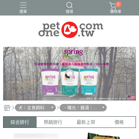
0
選單
搜尋
購物車
犬｜主食飼料
．曙光｜雞湯｜心
寵
綜合排行
熱銷排行
最新上架
價格