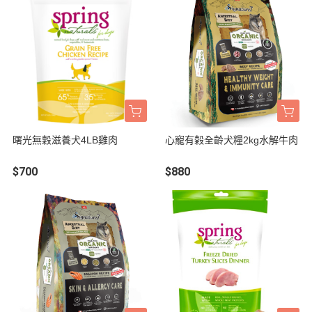
曙光無穀滋養犬4LB雞肉
心寵有榖全齡犬糧2kg水解牛肉
$700
$880