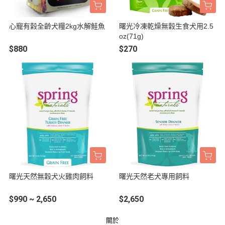
心寵有榖全齡犬糧2kg水解鮭魚
曙光冷凍乾燥無穀生食犬用2.5
oz(71g)
$880
$270
曙光天然無穀犬火雞肉飼料
曙光天然老犬專用飼料
$990 ~ 2,650
$2,650
關於