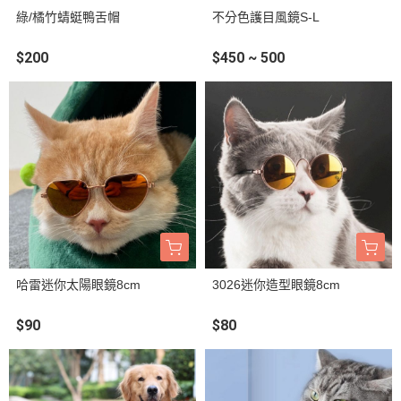
綠/橘竹蜻蜓鴨舌帽
不分色護目風鏡S-L
$200
$450 ~ 500
哈雷迷你太陽眼鏡8cm
3026迷你造型眼鏡8cm
$90
$80