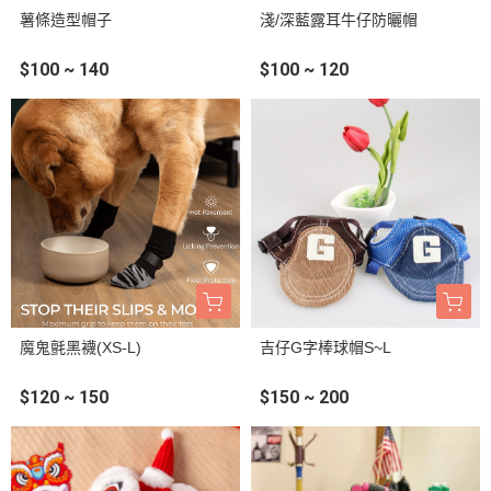
薯條造型帽子
淺/深藍露耳牛仔防曬帽
$100 ~ 140
$100 ~ 120
魔鬼氈黑襪(XS-L)
吉仔G字棒球帽S~L
$120 ~ 150
$150 ~ 200