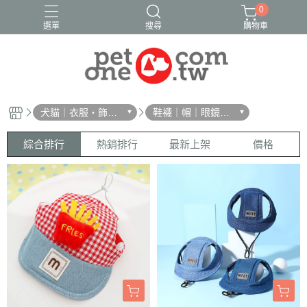
0
選單
搜尋
購物車
犬貓｜衣服・飾
鞋襪｜帽｜眼鏡｜
品・雨衣
自背包
綜合排行
熱銷排行
最新上架
價格