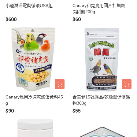
小寵淋浴電動循環USB組
Canary和晃鳥用圓片牡蠣殼
(粗/細)200g
$600
$60
Canary鳥用冷凍乾燥蛋黃粉45
合美健15號礦晶/乾燥型保健礦
g
物300g
$90
$55