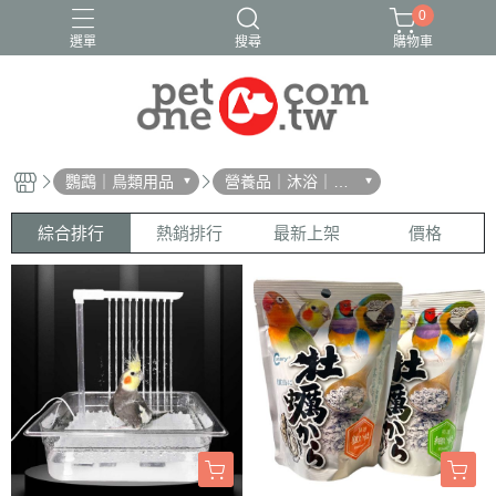
0
選單
搜尋
購物車
鸚鵡｜鳥類用品
營養品｜沐浴｜防
蟲
綜合排行
熱銷排行
最新上架
價格