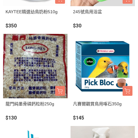
KAYTEE精選幼鳥奶粉510g
245號鳥用浴盆
$350
$30
龍門純墨骨磷鈣粒粉250g
凡賽爾觀賞鳥用啄石350g
$130
$145