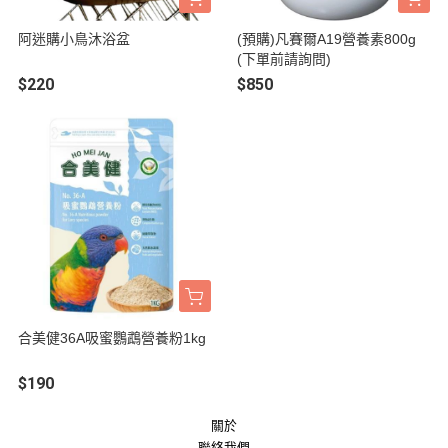
阿迷購小鳥沐浴盆
(預購)凡賽爾A19營養素800g
(下單前請詢問)
$220
$850
合美健36A吸蜜鸚鵡營養粉1kg
$190
關於
聯絡我們