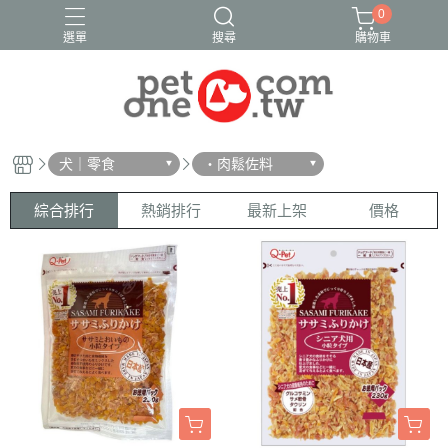
0
選單
搜尋
購物車
犬｜零食
・肉鬆佐料
綜合排行
熱銷排行
最新上架
價格