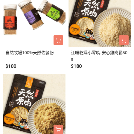
自然牧場100%天然佐餐粉
汪喵乾燥小零嘴-安心雞肉鬆50
g
$100
$180