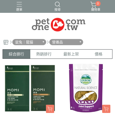
0
選單
搜尋
購物車
鼠兔｜龍貓
營養品
綜合排行
熱銷排行
最新上架
價格