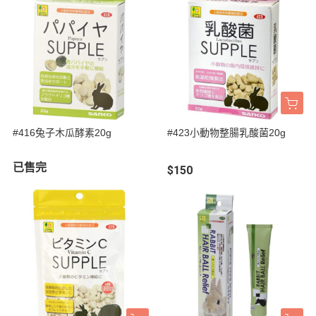
#416兔子木瓜酵素20g
#423小動物整腸乳酸菌20g
已售完
$150