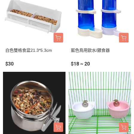
白色雙格食盆21.3*5.3cm
藍色鳥用飲水/餵食器
$30
$18 ~ 20