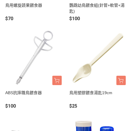
鳥用螺旋蔬果餵食器
鸚鵡幼鳥餵食組(針管+軟管+湯
匙)
$70
$100
ABS抗摔雛鳥餵食器
鳥用塑膠餵食湯匙19cm
$100
$25