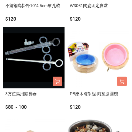
不鏽鋼鳥掛杯10*4.5cm單孔款
W3061陶瓷固定食盆
$120
$120
3方位鳥用餵食器
PB原木碗架組-附塑膠圓碗
$80 ~ 100
$120