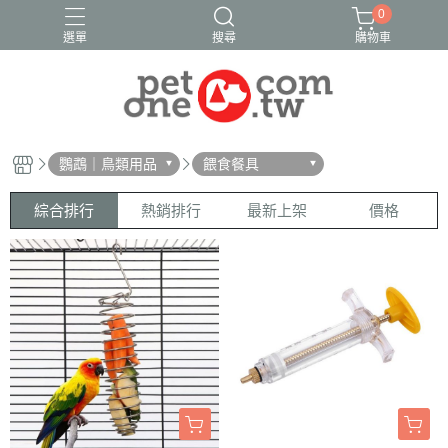
0
選單
搜尋
購物車
鸚鵡｜鳥類用品
餵食餐具
綜合排行
熱銷排行
最新上架
價格