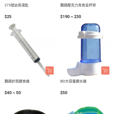
273號幼鳥湯匙
鸚鵡壓克力鳥食盆杯架
$25
$190 ~ 230
鸚鵡針筒餵食器
BD大容量餵水器
$40 ~ 50
$50