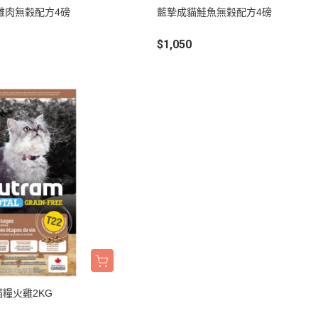
墊材｜睡窩
雞肉無榖配方4磅
藍摯成貓鮭魚無榖配方4磅
格瑞醫生
保溫燈｜配件
ay Pets星期
$1,050
便盆｜涼墊｜跳
仕｜三兄弟
玩具｜啃木｜礦
｜日本犬
頭套｜沐浴｜梳
OMO
SELECT
特
健時刻
奶｜自然本色
巧思｜梅比斯
｜WASATCH
貓糧火雞2KG