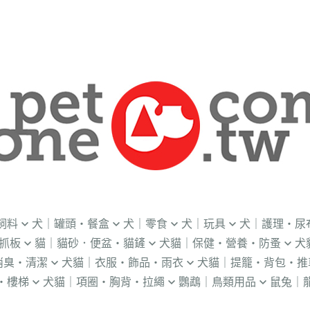
飼料
犬｜罐頭・餐盒
犬｜零食
犬｜玩具
犬｜護理・尿
抓板
貓｜貓砂．便盆・貓鏟
犬貓｜保健・營養・防蚤
犬
｜OKi
．流質灌食．健康水
．冷凍乾燥
益智｜漏食｜不倒翁
・老犬輔助介護
消臭・清潔
犬貓｜衣服・飾品・雨衣
犬貓｜提籠・背包・推
・礦物砂｜木薯砂
・蚤蝨｜蚊蟲
・奶
・獸醫罐頭
・隨手包
飛盤｜互動玩具
・狗便盆
・樓梯
犬貓｜項圈・胸背・拉繩
鸚鵡｜鳥類用品
鼠兔｜
練笛｜腰包
鈴鐺｜圍兜領巾｜造型項圈
WILL
・松木砂｜木屑砂
・牛奶｜奶粉
・量
獸部落
・泥狀罐頭
・肉泥
棉繩｜牛津布｜磨牙
・尿布墊