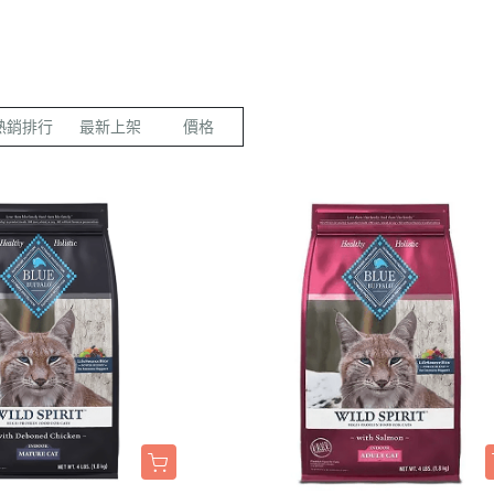
LED項圈｜吊飾｜名牌｜雨傘
飼料
天竺鼠｜飼料
避劑
鞋襪｜帽｜眼鏡｜自背包
IBIYAYA 翼比呀呀
・紙貓砂｜沸石砂
・口腔｜護牙齒
・日
a極光｜索美達
・主食罐
・肉乾肉條
膠質
・紙尿褲
貓項圈｜胸背｜拉繩
零食
龍貓｜飼料｜用
糞
雨衣｜救生衣｜雨傘
PETSTRO沛德奧
・豆腐砂｜玉米砂｜稻殼砂
・耳道｜止血粉
・膠
力｜藍摯
・副食罐
・海鮮魚乾
布偶
・生理褲
伸縮拉繩｜雙頭牽繩｜延長繩
餵食餐具
倉鼠｜飼料
派對節慶裝
PUBT移動城堡
・水晶砂｜尿意檢驗砂
・骨骼｜護關節
・慢
na｜瑞威
・餐盒｜餐包
・肉鬆佐料
食物造型
・公狗禮貌帶
SPUTNIK｜ELITE PET
玩具｜訓練笛
倉鼠｜點心｜磨
小型秋冬裝
推車｜配件
・時尚貓砂屋
・化毛｜泌尿道
・掛
熱銷排行
最新上架
價格
RELUXE 美
・經濟犬罐
・起司乳酪
球型玩具
・撿便器｜引便
EZDOG｜PREMIER防暴衝
營養品｜沐浴｜防蟲
倉鼠｜浴廁｜鼠
中大型犬裝
推車｜中小型
・單層 貓便盆
・眼睛｜淚腺痕
・電
・素食犬罐
・餅乾饅頭
有聲玩具
D.A.B
腳鍊｜外出繩｜衣服
倉鼠｜籠｜配件
春夏涼爽衣
推車｜中型
nutram｜
・雙層 貓便盆
・護掌｜毛髮皮膚
・兩
・保健機能
萬啾乳膠
沛貝兒
鳥窩｜吊床｜保溫燈
兔子｜飼料
情緒安撫衣
推車｜大型
・貓砂鏟｜落砂墊｜除臭粉
・肝腎｜心臟血管
・外
・耐咬皮骨
KONG
白鐵鍊
站棍｜站架｜籠子配件
牧草｜草磚
ood｜LUCY
主人衣服｜圍裙
提袋｜斜背包｜袋鼠包
・暈車｜情緒安撫
．牛筋｜雞筋｜鴕鳥筋
TUFFY｜MIGHTY
項圈
鳥籠｜外出籠
草食｜點心｜磨
心寵
背包｜拉桿包｜配件
・呼吸道｜免疫力
・耳｜蹄｜肺｜骨頭
GIGwi
胸背
營養品
躍
車內用品｜腳踏車配件
・益生菌｜腸胃消化
・潔牙骨｜袋
拉繩
草架｜草球
富鮮
小型運輸籠
・維他命｜綜合營養
・潔牙骨｜桶
安全帶
餵食餐具
拿｜阿拉卡特
中小型運輸籠
牽繩｜外出籠
｜自然印記
中大型運輸籠
兔籠｜圍欄｜踏
nulo諾樂