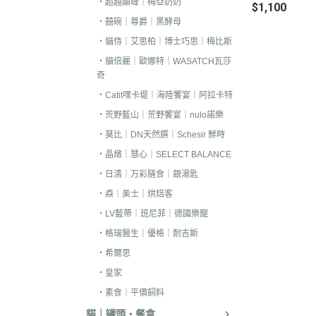
・超越顛峰｜梅亞奶奶
$1,100
．耐吉斯｜優格
・囍碗｜尊爵｜黑酵母
．LV藍帶精選｜
・貓侍｜艾思柏｜博士巧思｜梅比斯
．慧心｜英格迪
・貓倍麗｜歐娜特｜WASATCH瓦莎
奇
．晶燉｜西莎｜
・Catit嘿卡堤｜海陸饗宴｜阿拉卡特
．希爾思
・荒野藍山｜荒野饗宴｜nulo諾樂
．皇家
・莫比｜DN天然饌｜Schesir 鮮時
．素食｜經濟｜
・晶燉｜慧心｜SELECT BALANCE
・日清｜万彩膳食｜銀湯匙
・猋｜美士｜烘焙客
・LV藍帶｜班尼菲｜德國樂寵
・格瑞醫生｜優格｜耐吉斯
・希爾思
・皇家
・素食｜平價飼料
貓｜罐頭・餐盒