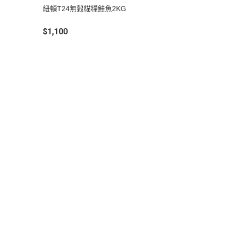
吊床｜睡窩
紐頓T24無穀貓糧鮭魚2KG
・原野｜速利高｜瑞威
保溫燈｜配件
・NB ｜巔峰｜超躍｜索美達
$1,100
板
便盆｜踏墊｜跳板
・超越顛峰｜梅亞奶奶
物鈣
沐浴｜梳子｜指甲剪
・囍碗｜尊爵｜黑酵母
子｜指甲剪
・貓侍｜艾思柏｜博士巧思｜梅
比斯
・貓倍麗｜歐娜特｜WASATCH
瓦莎奇
・Catit嘿卡堤｜海陸饗宴｜阿拉
卡特
・荒野藍山｜荒野饗宴｜nulo諾
樂
・莫比｜DN天然饌｜Schesir 鮮
時
・晶燉｜慧心｜SELECT