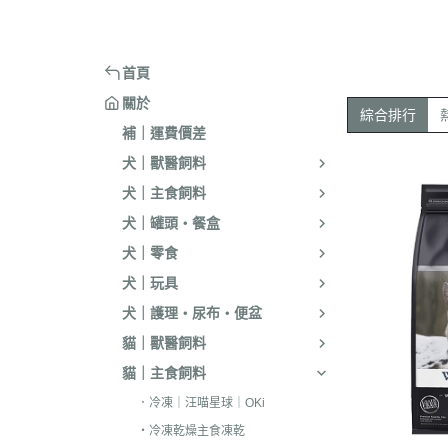
嘴套
樓梯｜防滑地墊
・洗淨｜護毛
・環境消臭｜忌
・汪喵星球
・手作零食
蹭毛器
．獸醫｜希爾思
．杜莎｜Aurori
魚｜雞｜鴨｜飼料
頭套
窗台｜吊床｜架高床
・低敏｜驅蟲
・防舔咬｜不食
・主食罐
・起司乳酪
球型玩具
．獸醫｜法米納 VetLife
・野性魅力｜歐
烏龜｜飼料
術後防舔衣
床窩｜帳篷｜電熱毯
・乾洗｜香氛｜DIY小物
首頁
・副食罐
・化毛點心
貓草玩具
．獸醫｜瑪恩吉
・法米納 Farmi
外出用品
防咬籠
草蓆｜涼墊｜鋁鍋
關於
・排梳｜針梳｜工具梳
・泥狀罐
・貓草｜木天寥
魚造型玩具
綜合排行
．本牧｜渴望｜PU
補｜運費價差
・蚤梳｜脫毛梳｜按摩梳
國純華
・湯罐
・薄片｜海鮮魚乾
解憂小玩意
犬｜獸醫飼料
・澡刷｜洗腳杯｜黏毛器
．素力高｜紐頓
・餐包｜餐盒
・肉條｜肉片｜香絲
麻繩製玩具
犬｜主食飼料
WELLNESS
・濕紙巾｜吸水巾｜澡盆｜棉棒
・經濟罐｜素食罐
・餡餅｜錠狀｜潔牙片
逗貓棒｜補充頭
犬｜罐頭・餐盒
．柏萊富 BlackW
・指甲剪｜耳鉗｜剪刀｜電剪
抓板｜抓墊
犬｜零食
．曙光｜雞湯｜
・防咬手套｜美容桌｜吹風機
小跳台｜貓抓柱
犬｜玩具
．Go | Now｜超
大跳台
犬｜護理・尿布・便盆
．NB｜巔峰｜艾
貓｜獸醫飼料
．歐睿健｜愛肯
貓｜主食飼料
．赫緻｜切爾西
．冷凍｜汪喵星球｜OKi
・冷凍乾燥主食凍乾
．歐奇斯｜特百滋｜