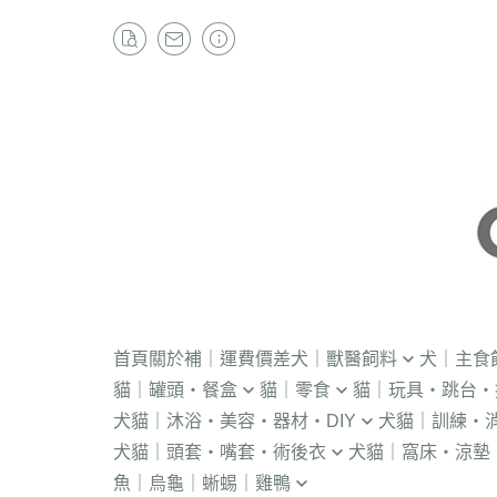
首頁
關於
補｜運費價差
犬｜獸醫飼料
犬｜主食
貓｜罐頭・餐盒
貓｜零食
貓｜玩具・跳台・
．獸醫｜V.O.M
・冷凍｜汪喵星球
犬貓｜沐浴・美容・器材・DIY
犬貓｜訓練・
．流質灌食．健康水
・冷凍乾燥
KONG
．獸醫｜首護
．軟性飼料
犬貓｜頭套・嘴套・術後衣
犬貓｜窩床・涼墊
・貓洗毛精
・訓練響板｜訓
・獸醫罐頭
・貓咪肉泥
隧道
．獸醫｜皇家
・汪喵星球｜怪
魚｜烏龜｜蜥蜴｜雞鴨