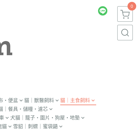
0
布・便盆
貓｜獸醫飼料
貓｜主食飼料
貓｜餐具・儲糧・濾芯
｜輔助輪
．獸醫｜V.O.M
．冷凍｜汪喵星球｜OKi
車
犬貓｜籠子・圍片・狗屋・地墊
瓶｜餵藥器｜罐頭蓋
．獸醫｜首護
・冷凍乾燥主食凍乾
龍貓
雪貂｜刺蝟｜蜜袋鼯
貓門
杯｜儲糧桶｜除濕劑
．獸醫｜皇家
．本牧｜無敵｜瑪恩吉