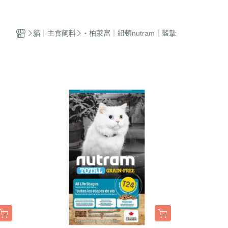
蜜袋鼯｜飼料
貓籠｜吊床
式｜陶瓷｜木質
．獸醫｜希爾思
．杜莎｜歐力｜森仕
品
蜜袋鼯｜零食
白鐵籠
質｜白鐵碗｜碗架
．獸醫｜法米納
・法米納｜貓侍｜法麗
貓｜主食飼料
・柏萊富｜紐頓nutram｜藍摯
蜜袋鼯｜外出
烤漆籠
食碗｜餐桌｜餐墊
．獸醫｜瑪恩吉
・曙光｜雞湯｜真原力
牙
蜜袋鼯｜籠子｜配件
圍片｜門欄｜活動門
式餐具
劑
・野性魅力｜歐娜特｜Auroria極
砂
松鼠｜飼料
摺疊帳篷｜造型狗屋
光
動食器｜濾芯｜馬達
松鼠｜外出
防風套｜蚊帳｜站板｜地墊
・三兄弟｜嘿囉｜納茲
用餵食｜清潔刷
雪貂｜飼料
・Go! | Now｜切爾西｜自然印記
出水壺｜摺疊碗｜防蟻碗
刺蝟｜飼料
・柏萊富｜紐頓nutram｜藍摯
牙
刺蝟｜零食
・比利夫｜啟蒙｜維爾茲
刺蝟｜外出
・渴望｜歐睿健｜愛肯拿
保健｜營養品
・特百滋｜自然小貓｜超級丹
滾輪｜籠子
・倍力｜心寵｜PURELUXE 美
餵食餐具
國純華
墊
衣服｜牽繩
・野宴｜奧蘭多｜英格迪