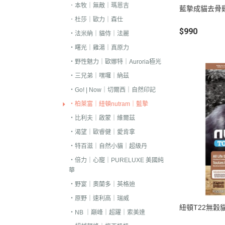
．本牧｜無敵｜瑪恩吉
藍摯成貓去骨
．嘿囉｜納茲｜
．杜莎｜歐力｜森仕
・超越顛峰｜Sund
$990
・法米納｜貓侍｜法麗
天
・曙光｜雞湯｜真原力
．荒野饗宴｜森
・野性魅力｜歐娜特｜Auroria極光
．吉夫特｜野宴
・三兄弟｜嘿囉｜納茲
．倍力｜福壽｜G
・Go! | Now｜切爾西｜自然印記
・柏萊富｜紐頓nutram｜藍摯
．囍碗｜尊爵｜
BALANCE
・比利夫｜啟蒙｜維爾茲
・渴望｜歐睿健｜愛肯拿
．烘焙客｜歐娜
・特百滋｜自然小貓｜超級丹
．海陸饗宴｜關
・倍力｜心寵｜PURELUXE 美國純
．瑪丁｜梅亞奶
華
．沛克樂｜博士
・野宴｜奧蘭多｜英格迪
・原野｜速利高｜瑞威
・黑酵母｜艾思柏
紐頓T22無穀
・NB ｜巔峰｜超躍｜索美達
瓦莎奇