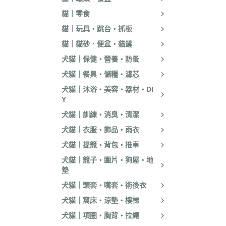
貓｜零食
貓｜玩具・跳台・抓板
貓｜貓砂．便盆・貓鏟
犬貓｜保健・營養・防蚤
犬貓｜餐具・儲糧・濾芯
犬貓｜沐浴・美容・器材・DI
Y
犬貓｜訓練・消臭・清潔
犬貓｜衣服・飾品・雨衣
犬貓｜提籠・背包・推車
犬貓｜籠子・圍片・狗屋・地
墊
犬貓｜頭套・嘴套・術後衣
犬貓｜窩床・涼墊・樓梯
犬貓｜項圈・胸背・拉繩