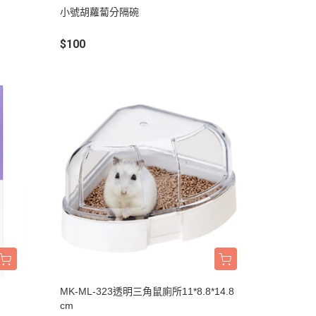
吊床｜睡窩
小號胡蘿蔔分隔碗
・原野｜速利高｜瑞威
保溫燈｜配件
・NB ｜巔峰｜超躍｜索美達
$100
板
便盆｜踏墊｜跳板
・超越顛峰｜梅亞奶奶
物鈣
沐浴｜梳子｜指甲剪
・囍碗｜尊爵｜黑酵母
子｜指甲剪
・貓侍｜艾思柏｜博士巧思｜梅
比斯
・貓倍麗｜歐娜特｜WASATCH
瓦莎奇
・Catit嘿卡堤｜海陸饗宴｜阿拉
卡特
・荒野藍山｜荒野饗宴｜nulo諾
樂
・莫比｜DN天然饌｜Schesir 鮮
時
MK-ML-323透明三角鼠廁所11*8.8*14.8
cm
・晶燉｜慧心｜SELECT