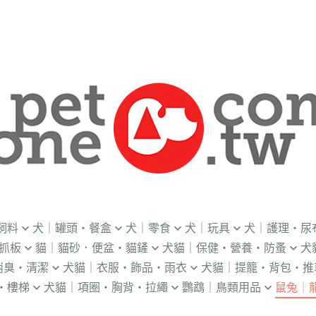
飼料
犬｜罐頭・餐盒
犬｜零食
犬｜玩具
犬｜護理・尿
抓板
貓｜貓砂．便盆・貓鏟
犬貓｜保健・營養・防蚤
犬
｜OKi
．流質灌食．健康水
．冷凍乾燥
益智｜漏食｜不倒翁
・老犬輔助介護
消臭・清潔
犬貓｜衣服・飾品・雨衣
犬貓｜提籠・背包・推
・礦物砂｜木薯砂
・蚤蝨｜蚊蟲
・奶
・獸醫罐頭
・隨手包
飛盤｜互動玩具
・狗便盆
・樓梯
犬貓｜項圈・胸背・拉繩
鸚鵡｜鳥類用品
鼠兔｜
練笛｜腰包
鈴鐺｜圍兜領巾｜造型項圈
WILL
・松木砂｜木屑砂
・牛奶｜奶粉
・量
獸部落
・泥狀罐頭
・肉泥
棉繩｜牛津布｜磨牙
・尿布墊