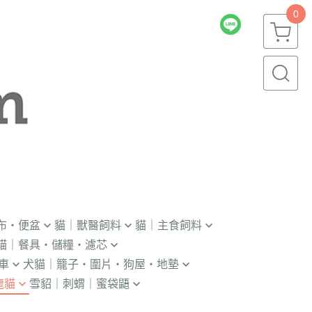
0
布・便盆
貓｜獸醫飼料
貓｜主食飼料
貓｜餐具・儲糧・濾芯
｜輔助輪
．獸醫｜V.O.M
．冷凍｜汪喵星球｜OKi
車
犬貓｜籠子・圍片・狗屋・地墊
瓶｜餵藥器｜罐頭蓋
．獸醫｜首護
・冷凍乾燥主食凍乾
龍貓
雪貂｜刺蝟｜蜜袋鼯
貓門
杯｜儲糧桶｜除濕劑
．獸醫｜皇家
．本牧｜無敵｜瑪恩吉