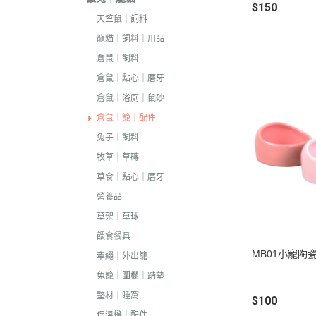
$150
．耐吉斯｜優格
天竺鼠｜飼料
．LV藍帶精選｜
龍貓｜飼料｜用品
．慧心｜英格迪
倉鼠｜飼料
．晶燉｜西莎｜
倉鼠｜點心｜磨牙
倉鼠｜浴廁｜鼠砂
．希爾思
倉鼠｜籠｜配件
．皇家
兔子｜飼料
．素食｜經濟｜
牧草｜草磚
草食｜點心｜磨牙
營養品
草架｜草球
餵食餐具
MB01小寵陶瓷碗
牽繩｜外出籠
兔籠｜圍欄｜踏墊
墊材｜睡窩
$100
保溫燈｜配件