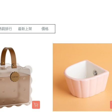
LED項圈｜吊飾｜名牌｜雨傘
飼料
天竺鼠｜飼料
避劑
鞋襪｜帽｜眼鏡｜自背包
IBIYAYA 翼比呀呀
・紙貓砂｜沸石砂
・口腔｜護牙齒
・日
a極光｜索美達
・主食罐
・肉乾肉條
膠質
・紙尿褲
貓項圈｜胸背｜拉繩
零食
龍貓｜飼料｜用
糞
雨衣｜救生衣｜雨傘
PETSTRO沛德奧
・豆腐砂｜玉米砂｜稻殼砂
・耳道｜止血粉
・膠
力｜藍摯
・副食罐
・海鮮魚乾
布偶
・生理褲
伸縮拉繩｜雙頭牽繩｜延長繩
餵食餐具
倉鼠｜飼料
派對節慶裝
PUBT移動城堡
・水晶砂｜尿意檢驗砂
・骨骼｜護關節
・慢
na｜瑞威
・餐盒｜餐包
・肉鬆佐料
食物造型
・公狗禮貌帶
SPUTNIK｜ELITE PET
玩具｜訓練笛
倉鼠｜點心｜磨
小型秋冬裝
推車｜配件
・時尚貓砂屋
・化毛｜泌尿道
・掛
熱銷排行
最新上架
價格
RELUXE 美
・經濟犬罐
・起司乳酪
球型玩具
・撿便器｜引便
EZDOG｜PREMIER防暴衝
營養品｜沐浴｜防蟲
倉鼠｜浴廁｜鼠
中大型犬裝
推車｜中小型
・單層 貓便盆
・眼睛｜淚腺痕
・電
・素食犬罐
・餅乾饅頭
有聲玩具
D.A.B
腳鍊｜外出繩｜衣服
倉鼠｜籠｜配件
春夏涼爽衣
推車｜中型
nutram｜
・雙層 貓便盆
・護掌｜毛髮皮膚
・兩
・保健機能
萬啾乳膠
沛貝兒
鳥窩｜吊床｜保溫燈
兔子｜飼料
情緒安撫衣
推車｜大型
・貓砂鏟｜落砂墊｜除臭粉
・肝腎｜心臟血管
・外
・耐咬皮骨
KONG
白鐵鍊
站棍｜站架｜籠子配件
牧草｜草磚
ood｜LUCY
主人衣服｜圍裙
提袋｜斜背包｜袋鼠包
・暈車｜情緒安撫
．牛筋｜雞筋｜鴕鳥筋
TUFFY｜MIGHTY
項圈
鳥籠｜外出籠
草食｜點心｜磨
心寵
背包｜拉桿包｜配件
・呼吸道｜免疫力
・耳｜蹄｜肺｜骨頭
GIGwi
胸背
營養品
躍
車內用品｜腳踏車配件
・益生菌｜腸胃消化
・潔牙骨｜袋
拉繩
草架｜草球
富鮮
小型運輸籠
・維他命｜綜合營養
・潔牙骨｜桶
安全帶
餵食餐具
拿｜阿拉卡特
中小型運輸籠
牽繩｜外出籠
｜自然印記
中大型運輸籠
兔籠｜圍欄｜踏
nulo諾樂