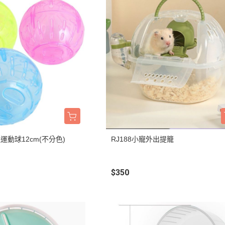
鼠運動球12cm(不分色)
RJ188小寵外出提籠
$350