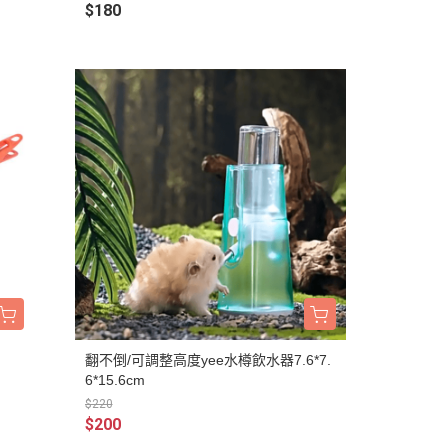
$180
BALANCE
・日清｜万彩膳食｜銀湯匙
・猋｜美士｜烘焙客
・LV藍帶｜班尼菲｜德國樂寵
・格瑞醫生｜優格｜耐吉斯
・希爾思
・皇家
・素食｜平價飼料
翻不倒/可調整高度yee水樽飲水器7.6*7.
6*15.6cm
$220
$200