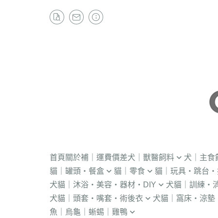
首頁
關於
補｜運費價差
犬｜獸醫飼料
犬｜主食
貓｜罐頭・餐盒
貓｜零食
貓｜玩具・跳台・
．獸醫｜V.O.M
・冷凍｜汪喵星球
犬貓｜沐浴・美容・器材・DIY
犬貓｜訓練・
．流質灌食．健康水
・冷凍乾燥
KONG
．獸醫｜首護
．軟性飼料
犬貓｜頭套・嘴套・術後衣
犬貓｜窩床・涼墊
・貓洗毛精
・訓練響板｜訓
・獸醫罐頭
・貓咪肉泥
隧道
．獸醫｜皇家
・汪喵星球｜怪
魚｜烏龜｜蜥蜴｜雞鴨