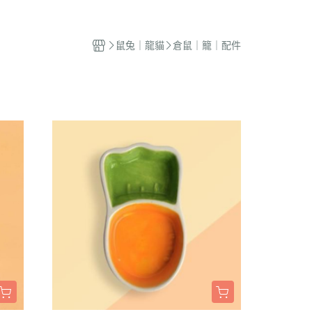
蜜袋鼯｜飼料
貓籠｜吊床
式｜陶瓷｜木質
．獸醫｜希爾思
．杜莎｜歐力｜森仕
品
蜜袋鼯｜零食
白鐵籠
質｜白鐵碗｜碗架
．獸醫｜法米納
・法米納｜貓侍｜法麗
鼠兔｜龍貓
倉鼠｜籠｜配件
蜜袋鼯｜外出
烤漆籠
食碗｜餐桌｜餐墊
．獸醫｜瑪恩吉
・曙光｜雞湯｜真原力
牙
蜜袋鼯｜籠子｜配件
圍片｜門欄｜活動門
式餐具
劑
・野性魅力｜歐娜特｜Auroria極
砂
松鼠｜飼料
摺疊帳篷｜造型狗屋
光
動食器｜濾芯｜馬達
松鼠｜外出
防風套｜蚊帳｜站板｜地墊
・三兄弟｜嘿囉｜納茲
用餵食｜清潔刷
雪貂｜飼料
・Go! | Now｜切爾西｜自然印記
出水壺｜摺疊碗｜防蟻碗
刺蝟｜飼料
・柏萊富｜紐頓nutram｜藍摯
牙
刺蝟｜零食
・比利夫｜啟蒙｜維爾茲
刺蝟｜外出
・渴望｜歐睿健｜愛肯拿
保健｜營養品
・特百滋｜自然小貓｜超級丹
滾輪｜籠子
・倍力｜心寵｜PURELUXE 美
餵食餐具
國純華
墊
衣服｜牽繩
・野宴｜奧蘭多｜英格迪