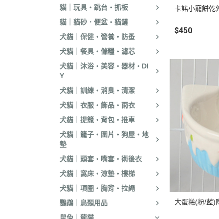
貓｜玩具・跳台・抓板
卡諾小寵餅乾
．嘿囉｜納茲｜
貓｜貓砂．便盆・貓鏟
・超越顛峰｜Sund
$450
犬貓｜保健・營養・防蚤
天
犬貓｜餐具・儲糧・濾芯
．荒野饗宴｜森
犬貓｜沐浴・美容・器材・DI
．吉夫特｜野宴
Y
．倍力｜福壽｜G
犬貓｜訓練・消臭・清潔
．囍碗｜尊爵｜
犬貓｜衣服・飾品・雨衣
BALANCE
犬貓｜提籠・背包・推車
．烘焙客｜歐娜
犬貓｜籠子・圍片・狗屋・地
墊
．海陸饗宴｜關
犬貓｜頭套・嘴套・術後衣
．瑪丁｜梅亞奶
犬貓｜窩床・涼墊・樓梯
．沛克樂｜博士
犬貓｜項圈・胸背・拉繩
・黑酵母｜艾思柏
大蛋糕(粉/藍
鸚鵡｜鳥類用品
瓦莎奇
鼠兔｜龍貓