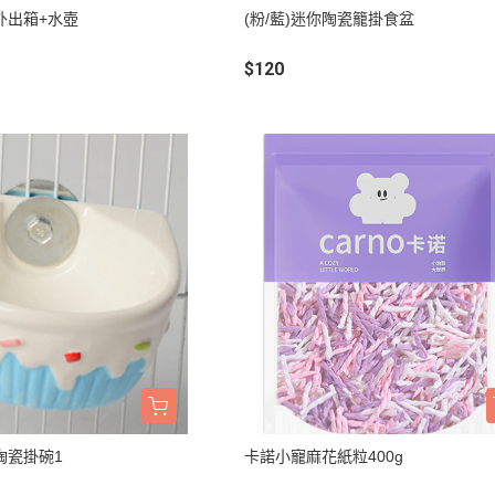
墊材｜睡窩
外出箱+水壺
(粉/藍)迷你陶瓷籠掛食盆
格瑞醫生
保溫燈｜配件
ay Pets星期
$120
便盆｜涼墊｜跳
仕｜三兄弟
玩具｜啃木｜礦
｜日本犬
頭套｜沐浴｜梳
OMO
SELECT
特
健時刻
奶｜自然本色
巧思｜梅比斯
｜WASATCH
)陶瓷掛碗1
卡諾小寵麻花紙粒400g