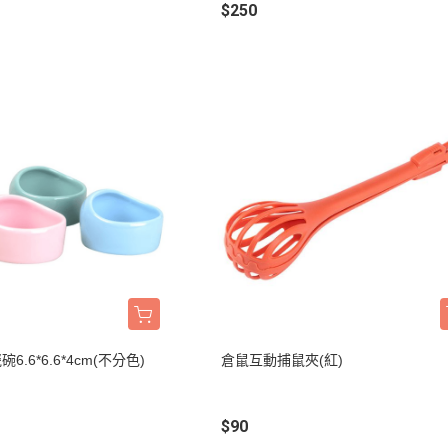
$250
班尼菲
德國樂寵
量販包
6.6*6.6*4cm(不分色)
倉鼠互動捕鼠夾(紅)
$90