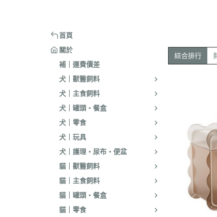
嘴套
樓梯｜防滑地墊
・洗淨｜護毛
・環境消臭｜忌
・汪喵星球
・手作零食
蹭毛器
．獸醫｜希爾思
．杜莎｜Aurori
魚｜雞｜鴨｜飼料
頭套
窗台｜吊床｜架高床
・低敏｜驅蟲
・防舔咬｜不食
・主食罐
・起司乳酪
球型玩具
．獸醫｜法米納 VetLife
・野性魅力｜歐
烏龜｜飼料
術後防舔衣
床窩｜帳篷｜電熱毯
・乾洗｜香氛｜DIY小物
首頁
・副食罐
・化毛點心
貓草玩具
．獸醫｜瑪恩吉
・法米納 Farmi
外出用品
防咬籠
草蓆｜涼墊｜鋁鍋
關於
・排梳｜針梳｜工具梳
・泥狀罐
・貓草｜木天寥
魚造型玩具
綜合排行
．本牧｜渴望｜PU
補｜運費價差
・蚤梳｜脫毛梳｜按摩梳
國純華
・湯罐
・薄片｜海鮮魚乾
解憂小玩意
犬｜獸醫飼料
・澡刷｜洗腳杯｜黏毛器
．素力高｜紐頓
・餐包｜餐盒
・肉條｜肉片｜香絲
麻繩製玩具
犬｜主食飼料
WELLNESS
・濕紙巾｜吸水巾｜澡盆｜棉棒
・經濟罐｜素食罐
・餡餅｜錠狀｜潔牙片
逗貓棒｜補充頭
犬｜罐頭・餐盒
．柏萊富 BlackW
・指甲剪｜耳鉗｜剪刀｜電剪
抓板｜抓墊
犬｜零食
．曙光｜雞湯｜
・防咬手套｜美容桌｜吹風機
小跳台｜貓抓柱
犬｜玩具
．Go | Now｜超
大跳台
犬｜護理・尿布・便盆
．NB｜巔峰｜艾
貓｜獸醫飼料
．歐睿健｜愛肯
貓｜主食飼料
．赫緻｜切爾西
貓｜罐頭・餐盒
．歐奇斯｜特百滋｜
貓｜零食