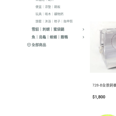
便盆｜涼墊｜跳板
玩具｜啃木｜礦物鈣
頭套｜沐浴｜梳子｜指甲剪
雪貂｜刺蝟｜蜜袋鼯
魚｜烏龜｜蜥蜴｜雞鴨
全部商品
728-B全景飼
$1,800