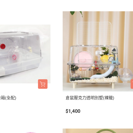
養箱(全配)
倉鼠壓克力透明別墅(裸籠)
$1,400