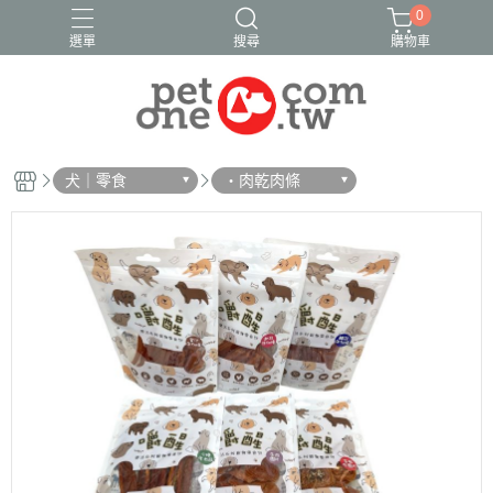
0
選單
搜尋
購物車
犬｜零食
・肉乾肉條