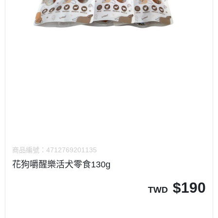
商品編號：
4712769201135
花狗嚼醒樂活犬零食130g
$
190
TWD