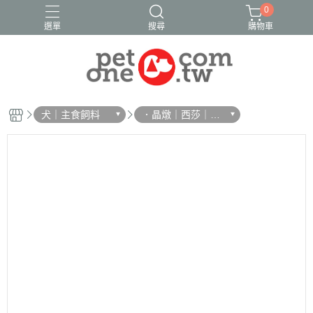
0
選單
搜尋
購物車
犬｜主食飼料
．晶燉｜西莎｜德
國樂寵