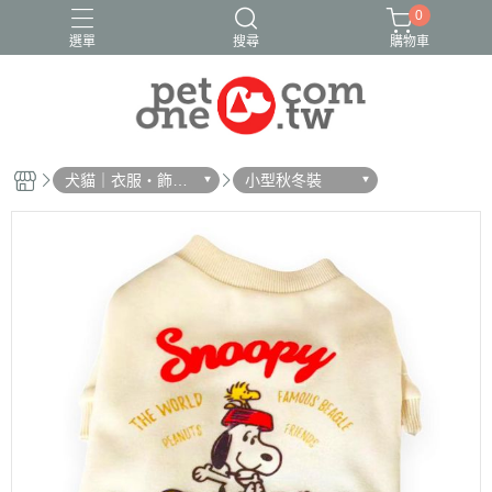
0
選單
搜尋
購物車
犬貓｜衣服・飾
小型秋冬裝
品・雨衣