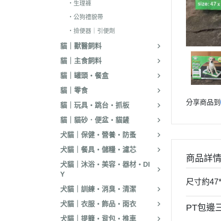
・生理褲
．嘿囉｜納茲｜
・公狗禮貌帶
・超越顛峰｜Sund
・撿便器｜引便劑
天
貓｜獸醫飼料
．荒野饗宴｜森
貓｜主食飼料
．吉夫特｜野宴
貓｜罐頭・餐盒
．倍力｜福壽｜G
貓｜零食
分享商品到
．囍碗｜尊爵｜
貓｜玩具・跳台・抓板
BALANCE
貓｜貓砂．便盆・貓鏟
．烘焙客｜歐娜
犬貓｜保健・營養・防蚤
．海陸饗宴｜關
犬貓｜餐具・儲糧・濾芯
商品詳
犬貓｜沐浴・美容・器材・DI
．瑪丁｜梅亞奶
Y
．沛克樂｜博士
尺寸約47*
犬貓｜訓練・消臭・清潔
・黑酵母｜艾思柏
犬貓｜衣服・飾品・雨衣
PT包邊
瓦莎奇
犬貓｜提籠・背包・推車