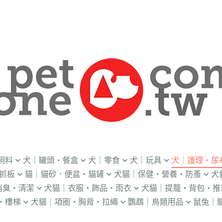
飼料
犬｜罐頭・餐盒
犬｜零食
犬｜玩具
犬｜護理・尿
抓板
貓｜貓砂．便盆・貓鏟
犬貓｜保健・營養・防蚤
犬
｜OKi
．流質灌食．健康水
．冷凍乾燥
益智｜漏食｜不倒翁
・老犬輔助介護
消臭・清潔
犬貓｜衣服・飾品・雨衣
犬貓｜提籠・背包・推
・礦物砂｜木薯砂
・蚤蝨｜蚊蟲
・奶
・獸醫罐頭
・隨手包
飛盤｜互動玩具
・狗便盆
・樓梯
犬貓｜項圈・胸背・拉繩
鸚鵡｜鳥類用品
鼠兔｜
練笛｜腰包
鈴鐺｜圍兜領巾｜造型項圈
WILL
・松木砂｜木屑砂
・牛奶｜奶粉
・量
獸部落
・泥狀罐頭
・肉泥
棉繩｜牛津布｜磨牙
・尿布墊