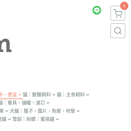
0
布・便盆
貓｜獸醫飼料
貓｜主食飼料
貓｜餐具・儲糧・濾芯
｜輔助輪
．獸醫｜V.O.M
．冷凍｜汪喵星球｜OKi
車
犬貓｜籠子・圍片・狗屋・地墊
瓶｜餵藥器｜罐頭蓋
．獸醫｜首護
・冷凍乾燥主食凍乾
龍貓
雪貂｜刺蝟｜蜜袋鼯
貓門
杯｜儲糧桶｜除濕劑
．獸醫｜皇家
．本牧｜無敵｜瑪恩吉