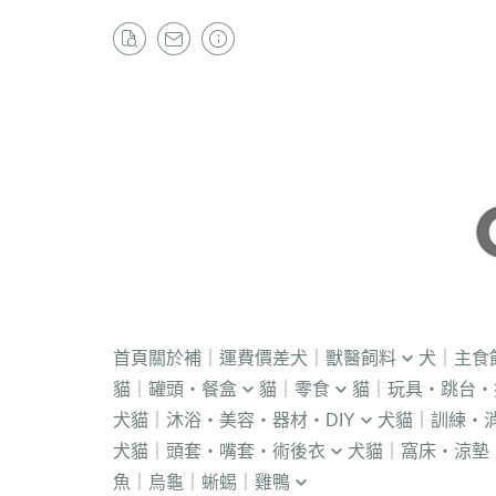
首頁
關於
補｜運費價差
犬｜獸醫飼料
犬｜主食
貓｜罐頭・餐盒
貓｜零食
貓｜玩具・跳台・
．獸醫｜V.O.M
・冷凍｜汪喵星球
犬貓｜沐浴・美容・器材・DIY
犬貓｜訓練・
．流質灌食．健康水
・冷凍乾燥
KONG
．獸醫｜首護
．軟性飼料
犬貓｜頭套・嘴套・術後衣
犬貓｜窩床・涼墊
・貓洗毛精
・訓練響板｜訓
・獸醫罐頭
・貓咪肉泥
隧道
．獸醫｜皇家
・汪喵星球｜怪
魚｜烏龜｜蜥蜴｜雞鴨