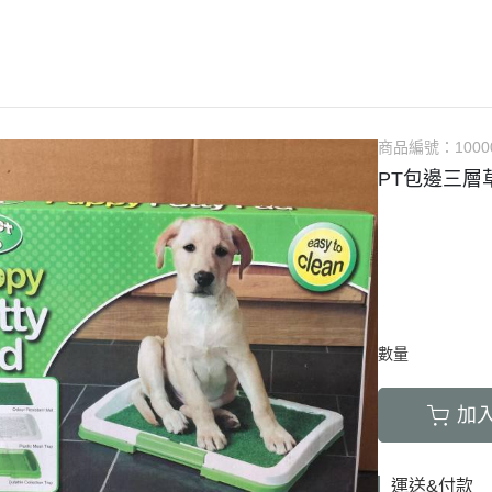
LED項圈｜吊飾｜名牌｜雨傘
飼料
天竺鼠｜飼料
避劑
鞋襪｜帽｜眼鏡｜自背包
IBIYAYA 翼比呀呀
・紙貓砂｜沸石砂
・口腔｜護牙齒
・日
a極光｜索美達
・主食罐
・肉乾肉條
膠質
・紙尿褲
貓項圈｜胸背｜拉繩
零食
龍貓｜飼料｜用
糞
雨衣｜救生衣｜雨傘
PETSTRO沛德奧
・豆腐砂｜玉米砂｜稻殼砂
・耳道｜止血粉
・膠
力｜藍摯
・副食罐
・海鮮魚乾
布偶
・生理褲
伸縮拉繩｜雙頭牽繩｜延長繩
餵食餐具
倉鼠｜飼料
派對節慶裝
PUBT移動城堡
・水晶砂｜尿意檢驗砂
・骨骼｜護關節
・慢
na｜瑞威
・餐盒｜餐包
・肉鬆佐料
食物造型
・公狗禮貌帶
SPUTNIK｜ELITE PET
玩具｜訓練笛
倉鼠｜點心｜磨
小型秋冬裝
推車｜配件
・時尚貓砂屋
・化毛｜泌尿道
・掛
RELUXE 美
・經濟犬罐
・起司乳酪
球型玩具
・撿便器｜引便
EZDOG｜PREMIER防暴衝
營養品｜沐浴｜防蟲
倉鼠｜浴廁｜鼠
商品編號：
1000
中大型犬裝
推車｜中小型
・單層 貓便盆
・眼睛｜淚腺痕
・電
・素食犬罐
・餅乾饅頭
有聲玩具
PT包邊三層
D.A.B
腳鍊｜外出繩｜衣服
倉鼠｜籠｜配件
春夏涼爽衣
推車｜中型
nutram｜
・雙層 貓便盆
・護掌｜毛髮皮膚
・兩
・保健機能
萬啾乳膠
沛貝兒
鳥窩｜吊床｜保溫燈
兔子｜飼料
情緒安撫衣
推車｜大型
・貓砂鏟｜落砂墊｜除臭粉
・肝腎｜心臟血管
・外
・耐咬皮骨
KONG
白鐵鍊
站棍｜站架｜籠子配件
牧草｜草磚
ood｜LUCY
主人衣服｜圍裙
提袋｜斜背包｜袋鼠包
・暈車｜情緒安撫
．牛筋｜雞筋｜鴕鳥筋
TUFFY｜MIGHTY
項圈
鳥籠｜外出籠
草食｜點心｜磨
心寵
背包｜拉桿包｜配件
・呼吸道｜免疫力
・耳｜蹄｜肺｜骨頭
GIGwi
胸背
營養品
躍
車內用品｜腳踏車配件
・益生菌｜腸胃消化
・潔牙骨｜袋
數量
拉繩
草架｜草球
富鮮
小型運輸籠
・維他命｜綜合營養
・潔牙骨｜桶
安全帶
餵食餐具
拿｜阿拉卡特
中小型運輸籠
加
牽繩｜外出籠
｜自然印記
中大型運輸籠
兔籠｜圍欄｜踏
nulo諾樂
運送&付款