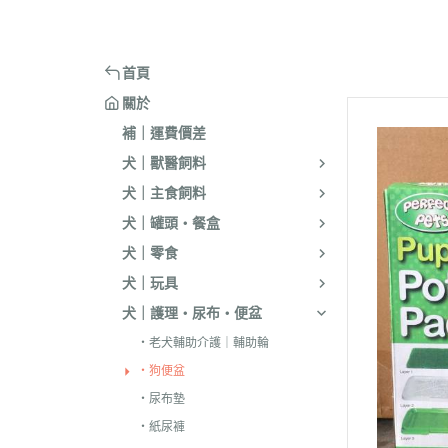
嘴套
樓梯｜防滑地墊
・洗淨｜護毛
・環境消臭｜忌
・汪喵星球
・手作零食
蹭毛器
．獸醫｜希爾思
．杜莎｜Aurori
魚｜雞｜鴨｜飼料
頭套
窗台｜吊床｜架高床
・低敏｜驅蟲
・防舔咬｜不食
・主食罐
・起司乳酪
球型玩具
．獸醫｜法米納 VetLife
・野性魅力｜歐
烏龜｜飼料
術後防舔衣
床窩｜帳篷｜電熱毯
・乾洗｜香氛｜DIY小物
首頁
・副食罐
・化毛點心
貓草玩具
．獸醫｜瑪恩吉
・法米納 Farmi
外出用品
防咬籠
草蓆｜涼墊｜鋁鍋
關於
・排梳｜針梳｜工具梳
・泥狀罐
・貓草｜木天寥
魚造型玩具
．本牧｜渴望｜PU
補｜運費價差
・蚤梳｜脫毛梳｜按摩梳
國純華
・湯罐
・薄片｜海鮮魚乾
解憂小玩意
犬｜獸醫飼料
・澡刷｜洗腳杯｜黏毛器
．素力高｜紐頓
・餐包｜餐盒
・肉條｜肉片｜香絲
麻繩製玩具
犬｜主食飼料
WELLNESS
・濕紙巾｜吸水巾｜澡盆｜棉棒
・經濟罐｜素食罐
・餡餅｜錠狀｜潔牙片
逗貓棒｜補充頭
犬｜罐頭・餐盒
．柏萊富 BlackW
・指甲剪｜耳鉗｜剪刀｜電剪
抓板｜抓墊
犬｜零食
．曙光｜雞湯｜
・防咬手套｜美容桌｜吹風機
小跳台｜貓抓柱
犬｜玩具
．Go | Now｜超
大跳台
犬｜護理・尿布・便盆
．NB｜巔峰｜艾
・老犬輔助介護｜輔助輪
．歐睿健｜愛肯
・狗便盆
．赫緻｜切爾西
・尿布墊
・紙尿褲
．歐奇斯｜特百滋｜