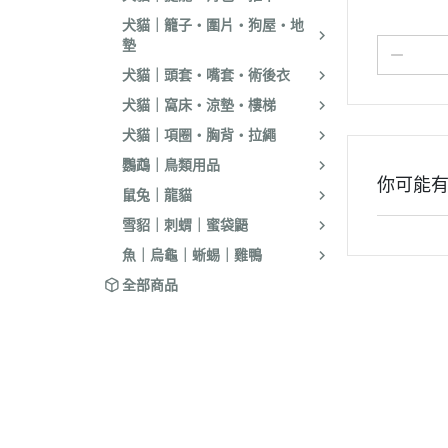
．耐吉斯｜優格
犬貓｜籠子・圍片・狗屋・地
．LV藍帶精選｜
墊
犬貓｜頭套・嘴套・術後衣
．慧心｜英格迪
犬貓｜窩床・涼墊・樓梯
．晶燉｜西莎｜
犬貓｜項圈・胸背・拉繩
．希爾思
鸚鵡｜鳥類用品
．皇家
你可能
鼠兔｜龍貓
．素食｜經濟｜
雪貂｜刺蝟｜蜜袋鼯
魚｜烏龜｜蜥蜴｜雞鴨
全部商品