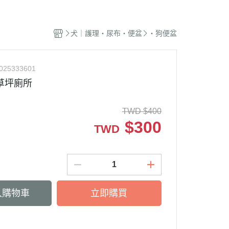
蜜袋鼯｜飼料
貓籠｜吊床
式｜陶瓷｜木質
．獸醫｜希爾思
．杜莎｜歐力｜森仕
品
蜜袋鼯｜零食
白鐵籠
質｜白鐵碗｜碗架
．獸醫｜法米納
・法米納｜貓侍｜法麗
犬｜護理・尿布・便盆
・狗便盆
蜜袋鼯｜外出
烤漆籠
食碗｜餐桌｜餐墊
．獸醫｜瑪恩吉
・曙光｜雞湯｜真原力
牙
蜜袋鼯｜籠子｜配件
圍片｜門欄｜活動門
式餐具
劑
・野性魅力｜歐娜特｜Auroria極
砂
025333601
松鼠｜飼料
摺疊帳篷｜造型狗屋
光
動食器｜濾芯｜馬達
草坪廁所
松鼠｜外出
防風套｜蚊帳｜站板｜地墊
・三兄弟｜嘿囉｜納茲
用餵食｜清潔刷
雪貂｜飼料
・Go! | Now｜切爾西｜自然印記
出水壺｜摺疊碗｜防蟻碗
TWD
$
400
刺蝟｜飼料
$
300
・柏萊富｜紐頓nutram｜藍摯
TWD
牙
刺蝟｜零食
・比利夫｜啟蒙｜維爾茲
刺蝟｜外出
・渴望｜歐睿健｜愛肯拿
保健｜營養品
・特百滋｜自然小貓｜超級丹
滾輪｜籠子
・倍力｜心寵｜PURELUXE 美
入購物車
立即購買
餵食餐具
國純華
墊
衣服｜牽繩
・野宴｜奧蘭多｜英格迪