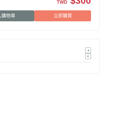
$
300
TWD
BALANCE
入購物車
立即購買
・日清｜万彩膳食｜銀湯匙
・猋｜美士｜烘焙客
・LV藍帶｜班尼菲｜德國樂寵
・格瑞醫生｜優格｜耐吉斯
・希爾思
・皇家
・素食｜平價飼料