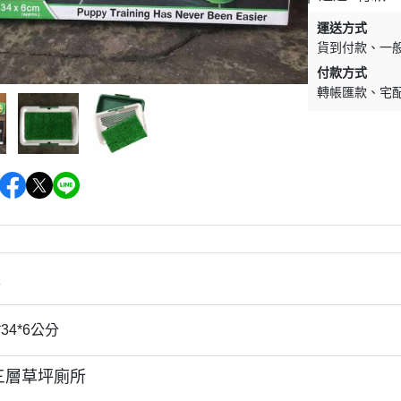
墊材｜睡窩
格瑞醫生
運送方式
保溫燈｜配件
ay Pets星期
貨到付款
一
付款方式
便盆｜涼墊｜跳
轉帳匯款
宅
仕｜三兄弟
玩具｜啃木｜礦
｜日本犬
頭套｜沐浴｜梳
OMO
SELECT
特
健時刻
情
奶｜自然本色
巧思｜梅比斯
34*6公分
｜WASATCH
三層草坪廁所