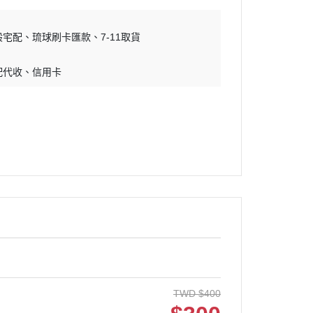
吊床｜睡窩
・原野｜速利高｜瑞威
保溫燈｜配件
・NB ｜巔峰｜超躍｜索美達
般宅配
琉球刷卡匯款
7-11取貨
板
便盆｜踏墊｜跳板
・超越顛峰｜梅亞奶奶
配代收
信用卡
物鈣
沐浴｜梳子｜指甲剪
・囍碗｜尊爵｜黑酵母
子｜指甲剪
・貓侍｜艾思柏｜博士巧思｜梅
比斯
・貓倍麗｜歐娜特｜WASATCH
瓦莎奇
・Catit嘿卡堤｜海陸饗宴｜阿拉
卡特
・荒野藍山｜荒野饗宴｜nulo諾
樂
・莫比｜DN天然饌｜Schesir 鮮
時
TWD
$
400
・晶燉｜慧心｜SELECT