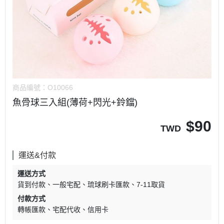
商品編號：
O10066
魚骨球三入組(薄荷+閃光+鈴鐺)
$
90
TWD
運送&付款
運送方式
貨到付款
一般宅配
琉球刷卡匯款
7-11取貨
付款方式
轉帳匯款
宅配代收
信用卡