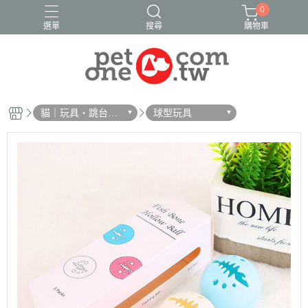
0
選單
搜尋
購物車
貓｜玩具・跳台・
球型玩具
抓板