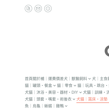
首頁
關於
補｜運費價差
犬｜獸醫飼料
犬｜主食
貓｜罐頭・餐盒
貓｜零食
貓｜玩具・跳台・
．獸醫｜V.O.M
・冷凍｜汪喵星球
犬貓｜沐浴・美容・器材・DIY
犬貓｜訓練・
．流質灌食．健康水
・冷凍乾燥
KONG
．獸醫｜首護
．軟性飼料
犬貓｜頭套・嘴套・術後衣
犬貓｜窩床・涼墊
・貓洗毛精
・訓練響板｜訓
・獸醫罐頭
・貓咪肉泥
隧道
．獸醫｜皇家
・汪喵星球｜怪
魚｜烏龜｜蜥蜴｜雞鴨