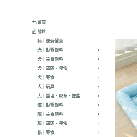
嘴套
樓梯｜防滑地墊
・洗淨｜護毛
・環境消臭｜忌
・汪喵星球
・手作零食
蹭毛器
．獸醫｜希爾思
．杜莎｜Aurori
魚｜雞｜鴨｜飼料
頭套
窗台｜吊床｜架高床
・低敏｜驅蟲
・防舔咬｜不食
・主食罐
・起司乳酪
球型玩具
．獸醫｜法米納 VetLife
・野性魅力｜歐
烏龜｜飼料
術後防舔衣
床窩｜帳篷｜電熱毯
・乾洗｜香氛｜DIY小物
首頁
・副食罐
・化毛點心
貓草玩具
．獸醫｜瑪恩吉
・法米納 Farmi
外出用品
防咬籠
草蓆｜涼墊｜鋁鍋
關於
・排梳｜針梳｜工具梳
・泥狀罐
・貓草｜木天寥
魚造型玩具
．本牧｜渴望｜PU
補｜運費價差
・蚤梳｜脫毛梳｜按摩梳
國純華
・湯罐
・薄片｜海鮮魚乾
解憂小玩意
犬｜獸醫飼料
・澡刷｜洗腳杯｜黏毛器
．素力高｜紐頓
・餐包｜餐盒
・肉條｜肉片｜香絲
麻繩製玩具
犬｜主食飼料
WELLNESS
・濕紙巾｜吸水巾｜澡盆｜棉棒
・經濟罐｜素食罐
・餡餅｜錠狀｜潔牙片
逗貓棒｜補充頭
犬｜罐頭・餐盒
．柏萊富 BlackW
・指甲剪｜耳鉗｜剪刀｜電剪
抓板｜抓墊
犬｜零食
．曙光｜雞湯｜
・防咬手套｜美容桌｜吹風機
小跳台｜貓抓柱
犬｜玩具
．Go | Now｜超
大跳台
犬｜護理・尿布・便盆
．NB｜巔峰｜艾
貓｜獸醫飼料
．歐睿健｜愛肯
貓｜主食飼料
．赫緻｜切爾西
貓｜罐頭・餐盒
．歐奇斯｜特百滋｜
貓｜零食