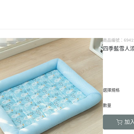
LED項圈｜吊飾｜名牌｜雨傘
飼料
天竺鼠｜飼料
避劑
鞋襪｜帽｜眼鏡｜自背包
IBIYAYA 翼比呀呀
・紙貓砂｜沸石砂
・口腔｜護牙齒
・日
a極光｜索美達
・主食罐
・肉乾肉條
膠質
・紙尿褲
貓項圈｜胸背｜拉繩
零食
龍貓｜飼料｜用
糞
雨衣｜救生衣｜雨傘
PETSTRO沛德奧
・豆腐砂｜玉米砂｜稻殼砂
・耳道｜止血粉
・膠
力｜藍摯
・副食罐
・海鮮魚乾
布偶
・生理褲
伸縮拉繩｜雙頭牽繩｜延長繩
餵食餐具
倉鼠｜飼料
派對節慶裝
PUBT移動城堡
・水晶砂｜尿意檢驗砂
・骨骼｜護關節
・慢
na｜瑞威
・餐盒｜餐包
・肉鬆佐料
食物造型
・公狗禮貌帶
SPUTNIK｜ELITE PET
玩具｜訓練笛
倉鼠｜點心｜磨
小型秋冬裝
推車｜配件
・時尚貓砂屋
・化毛｜泌尿道
・掛
RELUXE 美
・經濟犬罐
・起司乳酪
球型玩具
・撿便器｜引便
EZDOG｜PREMIER防暴衝
營養品｜沐浴｜防蟲
倉鼠｜浴廁｜鼠
商品編號：
6941
中大型犬裝
推車｜中小型
・單層 貓便盆
・眼睛｜淚腺痕
・電
・素食犬罐
・餅乾饅頭
有聲玩具
四季藍雪人
D.A.B
腳鍊｜外出繩｜衣服
倉鼠｜籠｜配件
春夏涼爽衣
推車｜中型
nutram｜
・雙層 貓便盆
・護掌｜毛髮皮膚
・兩
・保健機能
萬啾乳膠
沛貝兒
鳥窩｜吊床｜保溫燈
兔子｜飼料
情緒安撫衣
推車｜大型
・貓砂鏟｜落砂墊｜除臭粉
・肝腎｜心臟血管
・外
・耐咬皮骨
KONG
白鐵鍊
站棍｜站架｜籠子配件
牧草｜草磚
ood｜LUCY
主人衣服｜圍裙
提袋｜斜背包｜袋鼠包
・暈車｜情緒安撫
．牛筋｜雞筋｜鴕鳥筋
TUFFY｜MIGHTY
項圈
鳥籠｜外出籠
草食｜點心｜磨
心寵
背包｜拉桿包｜配件
・呼吸道｜免疫力
・耳｜蹄｜肺｜骨頭
GIGwi
胸背
營養品
躍
選擇規格
車內用品｜腳踏車配件
・益生菌｜腸胃消化
・潔牙骨｜袋
拉繩
草架｜草球
富鮮
小型運輸籠
・維他命｜綜合營養
・潔牙骨｜桶
數量
安全帶
餵食餐具
拿｜阿拉卡特
中小型運輸籠
牽繩｜外出籠
｜自然印記
中大型運輸籠
加
兔籠｜圍欄｜踏
nulo諾樂