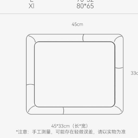
班尼菲
德國樂寵
量販包