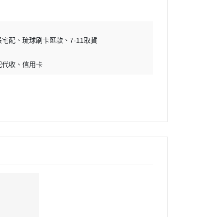
吊床｜睡窩
・原野｜速利高｜瑞威
保溫燈｜配件
・NB ｜巔峰｜超躍｜索美達
板
便盆｜踏墊｜跳板
般宅配
琉球刷卡匯款
・超越顛峰｜梅亞奶奶
7-11取貨
物鈣
沐浴｜梳子｜指甲剪
・囍碗｜尊爵｜黑酵母
配代收
信用卡
子｜指甲剪
・貓侍｜艾思柏｜博士巧思｜梅
比斯
・貓倍麗｜歐娜特｜WASATCH
瓦莎奇
・Catit嘿卡堤｜海陸饗宴｜阿拉
卡特
・荒野藍山｜荒野饗宴｜nulo諾
樂
・莫比｜DN天然饌｜Schesir 鮮
時
・晶燉｜慧心｜SELECT