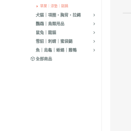
．耐吉斯｜優格
草蓆｜涼墊｜鋁鍋
．LV藍帶精選｜
犬貓｜項圈・胸背・拉繩
．慧心｜英格迪
鸚鵡｜鳥類用品
．晶燉｜西莎｜
鼠兔｜龍貓
雪貂｜刺蝟｜蜜袋鼯
．希爾思
魚｜烏龜｜蜥蜴｜雞鴨
．皇家
全部商品
．素食｜經濟｜