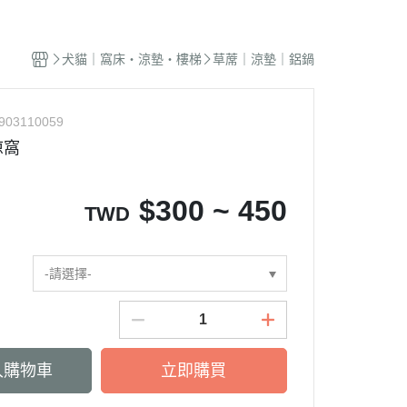
蜜袋鼯｜飼料
貓籠｜吊床
式｜陶瓷｜木質
．獸醫｜希爾思
．杜莎｜歐力｜森仕
品
蜜袋鼯｜零食
白鐵籠
質｜白鐵碗｜碗架
．獸醫｜法米納
・法米納｜貓侍｜法麗
犬貓｜窩床・涼墊・樓梯
草蓆｜涼墊｜鋁鍋
蜜袋鼯｜外出
烤漆籠
食碗｜餐桌｜餐墊
．獸醫｜瑪恩吉
・曙光｜雞湯｜真原力
牙
蜜袋鼯｜籠子｜配件
圍片｜門欄｜活動門
式餐具
劑
・野性魅力｜歐娜特｜Auroria極
砂
903110059
松鼠｜飼料
摺疊帳篷｜造型狗屋
光
動食器｜濾芯｜馬達
涼窩
松鼠｜外出
防風套｜蚊帳｜站板｜地墊
・三兄弟｜嘿囉｜納茲
用餵食｜清潔刷
雪貂｜飼料
・Go! | Now｜切爾西｜自然印記
出水壺｜摺疊碗｜防蟻碗
$
300 ~ 450
TWD
刺蝟｜飼料
・柏萊富｜紐頓nutram｜藍摯
牙
刺蝟｜零食
・比利夫｜啟蒙｜維爾茲
刺蝟｜外出
-請選擇-
・渴望｜歐睿健｜愛肯拿
保健｜營養品
・特百滋｜自然小貓｜超級丹
滾輪｜籠子
・倍力｜心寵｜PURELUXE 美
餵食餐具
國純華
入購物車
立即購買
墊
衣服｜牽繩
・野宴｜奧蘭多｜英格迪