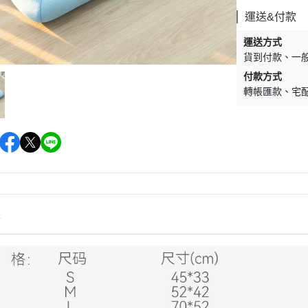
墊材｜睡窩
格瑞醫生
運送&付款
保溫燈｜配件
ay Pets星期
運送方式
便盆｜涼墊｜跳
貨到付款
一
仕｜三兄弟
付款方式
玩具｜啃木｜礦
轉帳匯款
宅
｜日本犬
頭套｜沐浴｜梳
OMO
SELECT
特
健時刻
情
奶｜自然本色
巧思｜梅比斯
｜WASATCH