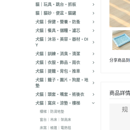
貓｜玩具・跳台・抓板
．嘿囉｜納茲｜
貓｜貓砂．便盆・貓鏟
・超越顛峰｜Sund
犬貓｜保健・營養・防蚤
天
犬貓｜餐具・儲糧・濾芯
．荒野饗宴｜森
犬貓｜沐浴・美容・器材・DI
．吉夫特｜野宴
Y
．倍力｜福壽｜G
犬貓｜訓練・消臭・清潔
分享商品到
．囍碗｜尊爵｜
犬貓｜衣服・飾品・雨衣
BALANCE
犬貓｜提籠・背包・推車
．烘焙客｜歐娜
犬貓｜籠子・圍片・狗屋・地
墊
．海陸饗宴｜關
商品詳
犬貓｜頭套・嘴套・術後衣
．瑪丁｜梅亞奶
犬貓｜窩床・涼墊・樓梯
．沛克樂｜博士
樓梯｜防滑地墊
・黑酵母｜艾思柏
窗台｜吊床｜架高床
瓦莎奇
床窩｜帳篷｜電熱毯