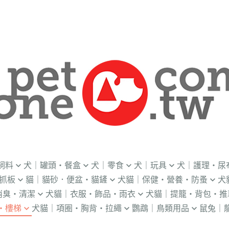
飼料
犬｜罐頭・餐盒
犬｜零食
犬｜玩具
犬｜護理・尿
抓板
貓｜貓砂．便盆・貓鏟
犬貓｜保健・營養・防蚤
犬
｜OKi
．流質灌食．健康水
．冷凍乾燥
益智｜漏食｜不倒翁
・老犬輔助介護
消臭・清潔
犬貓｜衣服・飾品・雨衣
犬貓｜提籠・背包・推
・礦物砂｜木薯砂
・蚤蝨｜蚊蟲
・奶
・獸醫罐頭
・隨手包
飛盤｜互動玩具
・狗便盆
・樓梯
犬貓｜項圈・胸背・拉繩
鸚鵡｜鳥類用品
鼠兔｜
練笛｜腰包
鈴鐺｜圍兜領巾｜造型項圈
WILL
・松木砂｜木屑砂
・牛奶｜奶粉
・量
獸部落
・泥狀罐頭
・肉泥
棉繩｜牛津布｜磨牙
・尿布墊