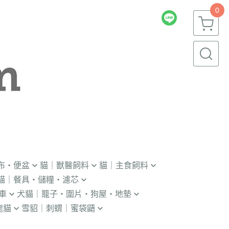
0
布・便盆
貓｜獸醫飼料
貓｜主食飼料
貓｜餐具・儲糧・濾芯
｜輔助輪
．獸醫｜V.O.M
．冷凍｜汪喵星球｜OKi
車
犬貓｜籠子・圍片・狗屋・地墊
瓶｜餵藥器｜罐頭蓋
．獸醫｜首護
・冷凍乾燥主食凍乾
龍貓
雪貂｜刺蝟｜蜜袋鼯
貓門
杯｜儲糧桶｜除濕劑
．獸醫｜皇家
．本牧｜無敵｜瑪恩吉