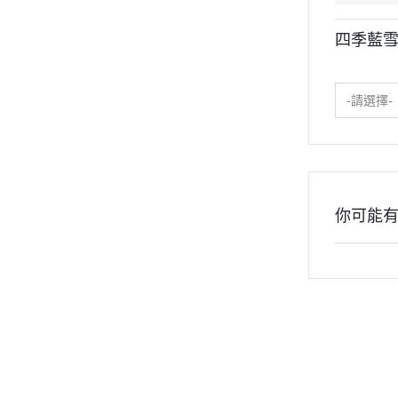
四季藍
-請選擇-
你可能