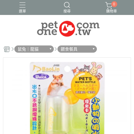
0
選單
搜尋
購物車
鼠兔｜龍貓
餵食餐具