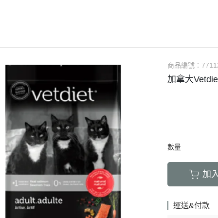
LED項圈｜吊飾｜名牌｜雨傘
飼料
天竺鼠｜飼料
避劑
鞋襪｜帽｜眼鏡｜自背包
IBIYAYA 翼比呀呀
・紙貓砂｜沸石砂
・口腔｜護牙齒
・日
a極光｜索美達
・主食罐
・肉乾肉條
膠質
・紙尿褲
貓項圈｜胸背｜拉繩
零食
龍貓｜飼料｜用
糞
雨衣｜救生衣｜雨傘
PETSTRO沛德奧
・豆腐砂｜玉米砂｜稻殼砂
・耳道｜止血粉
・膠
力｜藍摯
・副食罐
・海鮮魚乾
布偶
・生理褲
伸縮拉繩｜雙頭牽繩｜延長繩
餵食餐具
倉鼠｜飼料
派對節慶裝
PUBT移動城堡
・水晶砂｜尿意檢驗砂
・骨骼｜護關節
・慢
na｜瑞威
・餐盒｜餐包
・肉鬆佐料
食物造型
・公狗禮貌帶
SPUTNIK｜ELITE PET
玩具｜訓練笛
倉鼠｜點心｜磨
小型秋冬裝
推車｜配件
・時尚貓砂屋
・化毛｜泌尿道
・掛
RELUXE 美
・經濟犬罐
・起司乳酪
球型玩具
・撿便器｜引便
EZDOG｜PREMIER防暴衝
營養品｜沐浴｜防蟲
倉鼠｜浴廁｜鼠
商品編號：
7711
中大型犬裝
推車｜中小型
・單層 貓便盆
・眼睛｜淚腺痕
・電
・素食犬罐
・餅乾饅頭
有聲玩具
加拿大Vetd
D.A.B
腳鍊｜外出繩｜衣服
倉鼠｜籠｜配件
春夏涼爽衣
推車｜中型
nutram｜
・雙層 貓便盆
・護掌｜毛髮皮膚
・兩
・保健機能
萬啾乳膠
沛貝兒
鳥窩｜吊床｜保溫燈
兔子｜飼料
情緒安撫衣
推車｜大型
・貓砂鏟｜落砂墊｜除臭粉
・肝腎｜心臟血管
・外
・耐咬皮骨
KONG
白鐵鍊
站棍｜站架｜籠子配件
牧草｜草磚
ood｜LUCY
主人衣服｜圍裙
提袋｜斜背包｜袋鼠包
・暈車｜情緒安撫
．牛筋｜雞筋｜鴕鳥筋
TUFFY｜MIGHTY
項圈
鳥籠｜外出籠
草食｜點心｜磨
心寵
背包｜拉桿包｜配件
・呼吸道｜免疫力
・耳｜蹄｜肺｜骨頭
GIGwi
胸背
營養品
躍
數量
車內用品｜腳踏車配件
・益生菌｜腸胃消化
・潔牙骨｜袋
拉繩
草架｜草球
富鮮
小型運輸籠
・維他命｜綜合營養
・潔牙骨｜桶
加
安全帶
餵食餐具
拿｜阿拉卡特
中小型運輸籠
牽繩｜外出籠
｜自然印記
中大型運輸籠
運送&付款
兔籠｜圍欄｜踏
nulo諾樂