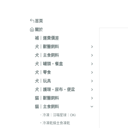
嘴套
樓梯｜防滑地墊
・洗淨｜護毛
・環境消臭｜忌
・汪喵星球
・手作零食
蹭毛器
．獸醫｜希爾思
．杜莎｜Aurori
魚｜雞｜鴨｜飼料
頭套
窗台｜吊床｜架高床
・低敏｜驅蟲
・防舔咬｜不食
・主食罐
・起司乳酪
球型玩具
．獸醫｜法米納 VetLife
・野性魅力｜歐
烏龜｜飼料
術後防舔衣
床窩｜帳篷｜電熱毯
・乾洗｜香氛｜DIY小物
首頁
・副食罐
・化毛點心
貓草玩具
．獸醫｜瑪恩吉
・法米納 Farmi
外出用品
防咬籠
草蓆｜涼墊｜鋁鍋
關於
・排梳｜針梳｜工具梳
・泥狀罐
・貓草｜木天寥
魚造型玩具
．本牧｜渴望｜PU
補｜運費價差
・蚤梳｜脫毛梳｜按摩梳
國純華
・湯罐
・薄片｜海鮮魚乾
解憂小玩意
犬｜獸醫飼料
・澡刷｜洗腳杯｜黏毛器
．素力高｜紐頓
・餐包｜餐盒
・肉條｜肉片｜香絲
麻繩製玩具
犬｜主食飼料
WELLNESS
・濕紙巾｜吸水巾｜澡盆｜棉棒
・經濟罐｜素食罐
・餡餅｜錠狀｜潔牙片
逗貓棒｜補充頭
犬｜罐頭・餐盒
．柏萊富 BlackW
・指甲剪｜耳鉗｜剪刀｜電剪
抓板｜抓墊
犬｜零食
．曙光｜雞湯｜
・防咬手套｜美容桌｜吹風機
小跳台｜貓抓柱
犬｜玩具
．Go | Now｜超
大跳台
犬｜護理・尿布・便盆
．NB｜巔峰｜艾
貓｜獸醫飼料
．歐睿健｜愛肯
貓｜主食飼料
．赫緻｜切爾西
．冷凍｜汪喵星球｜OKi
・冷凍乾燥主食凍乾
．歐奇斯｜特百滋｜