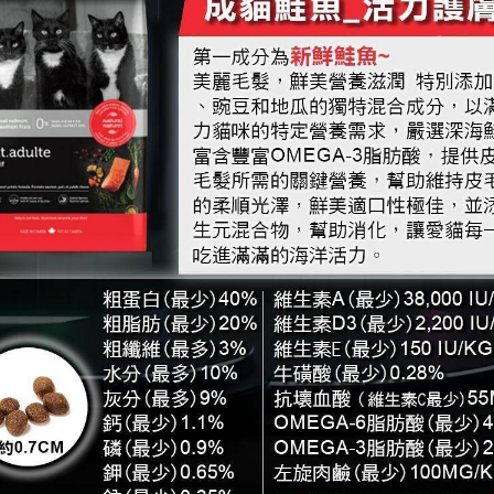
班尼菲
德國樂寵
量販包