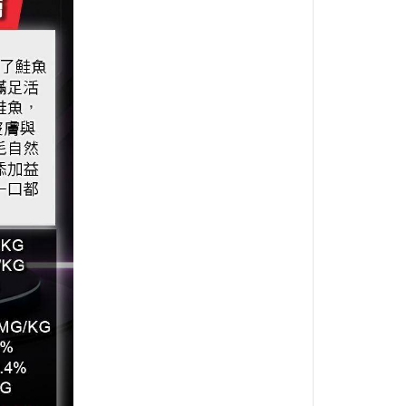
BALANCE
・日清｜万彩膳食｜銀湯匙
・猋｜美士｜烘焙客
・LV藍帶｜班尼菲｜德國樂寵
・格瑞醫生｜優格｜耐吉斯
・希爾思
・皇家
・素食｜平價飼料