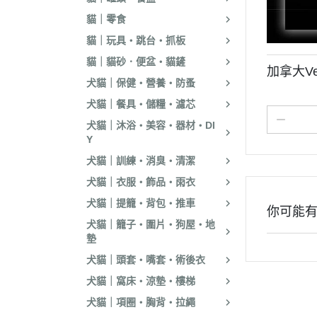
貓｜零食
貓｜玩具・跳台・抓板
貓｜貓砂．便盆・貓鏟
加拿大Ve
犬貓｜保健・營養・防蚤
犬貓｜餐具・儲糧・濾芯
犬貓｜沐浴・美容・器材・DI
Y
犬貓｜訓練・消臭・清潔
犬貓｜衣服・飾品・雨衣
犬貓｜提籠・背包・推車
你可能
犬貓｜籠子・圍片・狗屋・地
墊
犬貓｜頭套・嘴套・術後衣
犬貓｜窩床・涼墊・樓梯
犬貓｜項圈・胸背・拉繩