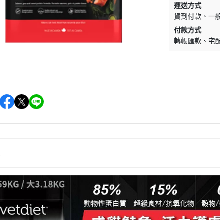
運送方式
墊材｜睡窩
格瑞醫生
貨到付款
一
保溫燈｜配件
ay Pets星期
付款方式
便盆｜涼墊｜跳
轉帳匯款
宅
仕｜三兄弟
玩具｜啃木｜礦
｜日本犬
頭套｜沐浴｜梳
OMO
SELECT
特
健時刻
情
奶｜自然本色
巧思｜梅比斯
｜WASATCH