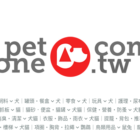
飼料
犬｜罐頭・餐盒
犬｜零食
犬｜玩具
犬｜護理・尿
抓板
貓｜貓砂．便盆・貓鏟
犬貓｜保健・營養・防蚤
犬
｜OKi
．流質灌食．健康水
．冷凍乾燥
益智｜漏食｜不倒翁
・老犬輔助介護
消臭・清潔
犬貓｜衣服・飾品・雨衣
犬貓｜提籠・背包・推
・礦物砂｜木薯砂
・蚤蝨｜蚊蟲
・奶
・獸醫罐頭
・隨手包
飛盤｜互動玩具
・狗便盆
・樓梯
犬貓｜項圈・胸背・拉繩
鸚鵡｜鳥類用品
鼠兔｜
練笛｜腰包
鈴鐺｜圍兜領巾｜造型項圈
WILL
・松木砂｜木屑砂
・牛奶｜奶粉
・量
獸部落
・泥狀罐頭
・肉泥
棉繩｜牛津布｜磨牙
・尿布墊