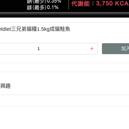
tdiet三兄弟貓糧1.5kg成貓鮭魚
加
有興趣