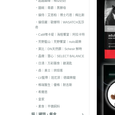
・超越顛峰｜梅亞奶奶
．耐吉斯｜優格
・囍碗｜尊爵｜黑酵母
．LV藍帶精選｜
・貓侍｜艾思柏｜博士巧思｜梅比斯
．慧心｜英格迪
・貓倍麗｜歐娜特｜WASATCH瓦莎
奇
．晶燉｜西莎｜
・Catit嘿卡堤｜海陸饗宴｜阿拉卡特
．希爾思
・荒野藍山｜荒野饗宴｜nulo諾樂
．皇家
・莫比｜DN天然饌｜Schesir 鮮時
．素食｜經濟｜
・晶燉｜慧心｜SELECT BALANCE
・日清｜万彩膳食｜銀湯匙
・猋｜美士｜烘焙客
・LV藍帶｜班尼菲｜德國樂寵
・格瑞醫生｜優格｜耐吉斯
・希爾思
・皇家
・素食｜平價飼料
貓｜罐頭・餐盒