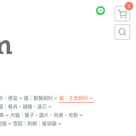
0
布・便盆
貓｜獸醫飼料
貓｜主食飼料
貓｜餐具・儲糧・濾芯
｜輔助輪
．獸醫｜V.O.M
．冷凍｜汪喵星球｜OKi
車
犬貓｜籠子・圍片・狗屋・地墊
瓶｜餵藥器｜罐頭蓋
．獸醫｜首護
・冷凍乾燥主食凍乾
龍貓
雪貂｜刺蝟｜蜜袋鼯
貓門
杯｜儲糧桶｜除濕劑
．獸醫｜皇家
．本牧｜無敵｜瑪恩吉