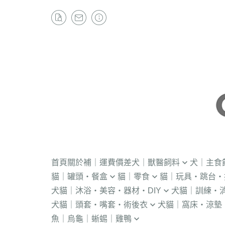
首頁
關於
補｜運費價差
犬｜獸醫飼料
犬｜主食
貓｜罐頭・餐盒
貓｜零食
貓｜玩具・跳台・
．獸醫｜V.O.M
・冷凍｜汪喵星球
犬貓｜沐浴・美容・器材・DIY
犬貓｜訓練・
．流質灌食．健康水
・冷凍乾燥
KONG
．獸醫｜首護
．軟性飼料
犬貓｜頭套・嘴套・術後衣
犬貓｜窩床・涼墊
・貓洗毛精
・訓練響板｜訓
・獸醫罐頭
・貓咪肉泥
隧道
．獸醫｜皇家
・汪喵星球｜怪
魚｜烏龜｜蜥蜴｜雞鴨