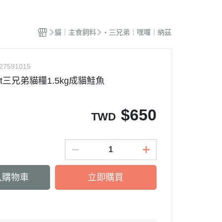
蜜袋鼯｜飼料
貓籠｜吊床
式｜陶瓷｜木質
．獸醫｜希爾思
．杜莎｜歐力｜森仕
品
蜜袋鼯｜零食
白鐵籠
質｜白鐵碗｜碗架
．獸醫｜法米納
・法米納｜貓侍｜法麗
貓｜主食飼料
・三兄弟｜嘿囉｜納茲
蜜袋鼯｜外出
烤漆籠
食碗｜餐桌｜餐墊
．獸醫｜瑪恩吉
・曙光｜雞湯｜真原力
牙
蜜袋鼯｜籠子｜配件
圍片｜門欄｜活動門
式餐具
劑
・野性魅力｜歐娜特｜Auroria極
砂
27591015
松鼠｜飼料
摺疊帳篷｜造型狗屋
光
動食器｜濾芯｜馬達
iet三兄弟貓糧1.5kg成貓鮭魚
松鼠｜外出
防風套｜蚊帳｜站板｜地墊
・三兄弟｜嘿囉｜納茲
用餵食｜清潔刷
雪貂｜飼料
・Go! | Now｜切爾西｜自然印記
出水壺｜摺疊碗｜防蟻碗
$
650
TWD
刺蝟｜飼料
・柏萊富｜紐頓nutram｜藍摯
牙
刺蝟｜零食
・比利夫｜啟蒙｜維爾茲
刺蝟｜外出
・渴望｜歐睿健｜愛肯拿
保健｜營養品
・特百滋｜自然小貓｜超級丹
入購物車
立即購買
滾輪｜籠子
・倍力｜心寵｜PURELUXE 美
餵食餐具
國純華
墊
衣服｜牽繩
・野宴｜奧蘭多｜英格迪