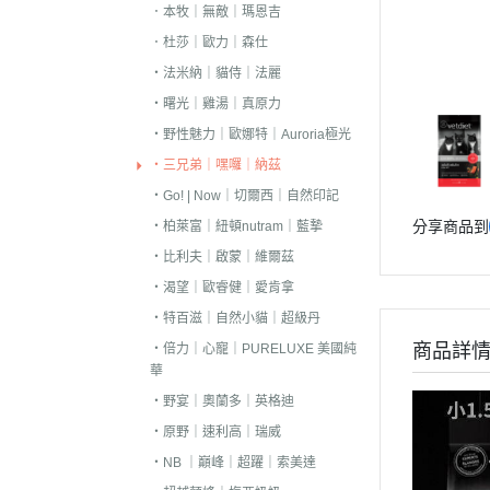
．本牧｜無敵｜瑪恩吉
．嘿囉｜納茲｜
．杜莎｜歐力｜森仕
・超越顛峰｜Sund
・法米納｜貓侍｜法麗
天
・曙光｜雞湯｜真原力
．荒野饗宴｜森
・野性魅力｜歐娜特｜Auroria極光
．吉夫特｜野宴
・三兄弟｜嘿囉｜納茲
．倍力｜福壽｜G
・Go! | Now｜切爾西｜自然印記
分享商品到
・柏萊富｜紐頓nutram｜藍摯
．囍碗｜尊爵｜
BALANCE
・比利夫｜啟蒙｜維爾茲
・渴望｜歐睿健｜愛肯拿
．烘焙客｜歐娜
・特百滋｜自然小貓｜超級丹
．海陸饗宴｜關
商品詳
・倍力｜心寵｜PURELUXE 美國純
．瑪丁｜梅亞奶
華
．沛克樂｜博士
・野宴｜奧蘭多｜英格迪
・原野｜速利高｜瑞威
・黑酵母｜艾思柏
・NB ｜巔峰｜超躍｜索美達
瓦莎奇