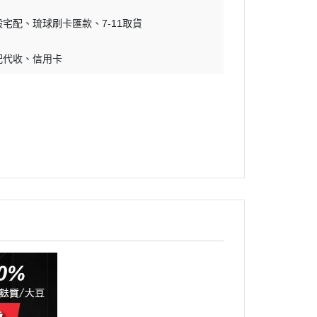
吊床｜睡窩
・原野｜速利高｜瑞威
般宅配
琉球刷卡匯款
7-11取貨
保溫燈｜配件
・NB ｜巔峰｜超躍｜索美達
板
便盆｜踏墊｜跳板
配代收
信用卡
・超越顛峰｜梅亞奶奶
物鈣
沐浴｜梳子｜指甲剪
・囍碗｜尊爵｜黑酵母
子｜指甲剪
・貓侍｜艾思柏｜博士巧思｜梅
比斯
・貓倍麗｜歐娜特｜WASATCH
瓦莎奇
・Catit嘿卡堤｜海陸饗宴｜阿拉
卡特
・荒野藍山｜荒野饗宴｜nulo諾
樂
・莫比｜DN天然饌｜Schesir 鮮
時
・晶燉｜慧心｜SELECT