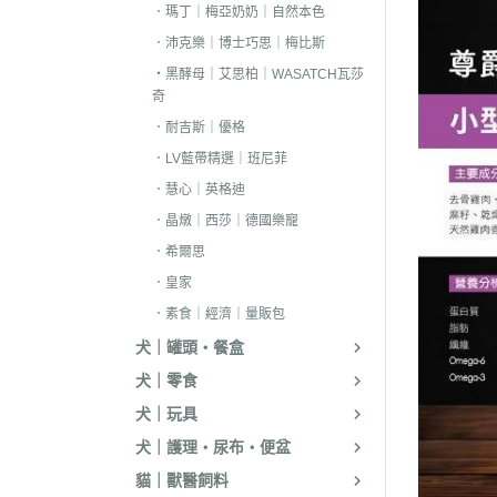
．耐吉斯｜優格
．瑪丁｜梅亞奶奶｜自然本色
．沛克樂｜博士巧思｜梅比斯
．LV藍帶精選｜
・黑酵母｜艾思柏｜WASATCH瓦莎
．慧心｜英格迪
奇
．晶燉｜西莎｜
．耐吉斯｜優格
．希爾思
．LV藍帶精選｜班尼菲
．慧心｜英格迪
．皇家
．晶燉｜西莎｜德國樂寵
．素食｜經濟｜
．希爾思
．皇家
．素食｜經濟｜量販包
犬｜罐頭・餐盒
犬｜零食
犬｜玩具
犬｜護理・尿布・便盆
貓｜獸醫飼料