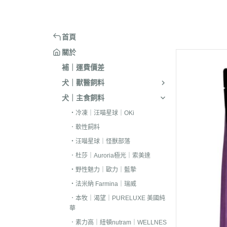
嘴套
樓梯｜防滑地墊
・洗淨｜護毛
・環境消臭｜忌
・汪喵星球
・手作零食
蹭毛器
．獸醫｜希爾思
．杜莎｜Aurori
魚｜雞｜鴨｜飼料
頭套
窗台｜吊床｜架高床
・低敏｜驅蟲
・防舔咬｜不食
・主食罐
・起司乳酪
球型玩具
．獸醫｜法米納 VetLife
・野性魅力｜歐
烏龜｜飼料
術後防舔衣
床窩｜帳篷｜電熱毯
・乾洗｜香氛｜DIY小物
首頁
・副食罐
・化毛點心
貓草玩具
．獸醫｜瑪恩吉
・法米納 Farmi
外出用品
防咬籠
草蓆｜涼墊｜鋁鍋
關於
・排梳｜針梳｜工具梳
・泥狀罐
・貓草｜木天寥
魚造型玩具
．本牧｜渴望｜PU
補｜運費價差
・蚤梳｜脫毛梳｜按摩梳
國純華
・湯罐
・薄片｜海鮮魚乾
解憂小玩意
犬｜獸醫飼料
・澡刷｜洗腳杯｜黏毛器
．素力高｜紐頓
・餐包｜餐盒
・肉條｜肉片｜香絲
麻繩製玩具
犬｜主食飼料
WELLNESS
・濕紙巾｜吸水巾｜澡盆｜棉棒
・經濟罐｜素食罐
・餡餅｜錠狀｜潔牙片
逗貓棒｜補充頭
・冷凍｜汪喵星球｜OKi
．柏萊富 BlackW
・指甲剪｜耳鉗｜剪刀｜電剪
抓板｜抓墊
．軟性飼料
．曙光｜雞湯｜
・防咬手套｜美容桌｜吹風機
小跳台｜貓抓柱
・汪喵星球｜怪獸部落
．Go | Now｜超
．杜莎｜Auroria極光｜索美達
大跳台
．NB｜巔峰｜艾
・野性魅力｜歐力｜藍摯
・法米納 Farmina｜瑞威
．歐睿健｜愛肯
．本牧｜渴望｜PURELUXE 美國純
．赫緻｜切爾西
華
．歐奇斯｜特百滋｜
．素力高｜紐頓nutram｜WELLNES