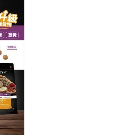
BALANCE
・日清｜万彩膳食｜銀湯匙
・猋｜美士｜烘焙客
・LV藍帶｜班尼菲｜德國樂寵
・格瑞醫生｜優格｜耐吉斯
・希爾思
・皇家
・素食｜平價飼料