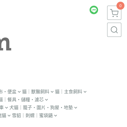
0
布・便盆
貓｜獸醫飼料
貓｜主食飼料
貓｜餐具・儲糧・濾芯
｜輔助輪
．獸醫｜V.O.M
．冷凍｜汪喵星球｜OKi
車
犬貓｜籠子・圍片・狗屋・地墊
瓶｜餵藥器｜罐頭蓋
．獸醫｜首護
・冷凍乾燥主食凍乾
龍貓
雪貂｜刺蝟｜蜜袋鼯
貓門
杯｜儲糧桶｜除濕劑
．獸醫｜皇家
．本牧｜無敵｜瑪恩吉