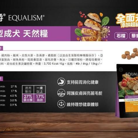
班尼菲
德國樂寵
量販包