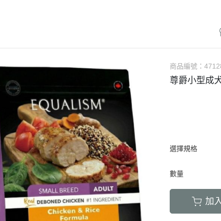
LED項圈｜吊飾｜名牌｜雨傘
飼料
天竺鼠｜飼料
避劑
鞋襪｜帽｜眼鏡｜自背包
IBIYAYA 翼比呀呀
・紙貓砂｜沸石砂
・口腔｜護牙齒
・日
a極光｜索美達
・主食罐
・肉乾肉條
膠質
・紙尿褲
貓項圈｜胸背｜拉繩
零食
龍貓｜飼料｜用
糞
雨衣｜救生衣｜雨傘
PETSTRO沛德奧
・豆腐砂｜玉米砂｜稻殼砂
・耳道｜止血粉
・膠
力｜藍摯
・副食罐
・海鮮魚乾
布偶
・生理褲
伸縮拉繩｜雙頭牽繩｜延長繩
餵食餐具
倉鼠｜飼料
派對節慶裝
PUBT移動城堡
・水晶砂｜尿意檢驗砂
・骨骼｜護關節
・慢
na｜瑞威
・餐盒｜餐包
・肉鬆佐料
食物造型
・公狗禮貌帶
SPUTNIK｜ELITE PET
玩具｜訓練笛
倉鼠｜點心｜磨
小型秋冬裝
推車｜配件
・時尚貓砂屋
・化毛｜泌尿道
・掛
RELUXE 美
・經濟犬罐
・起司乳酪
球型玩具
・撿便器｜引便
EZDOG｜PREMIER防暴衝
營養品｜沐浴｜防蟲
倉鼠｜浴廁｜鼠
商品編號：
4712
中大型犬裝
推車｜中小型
・單層 貓便盆
・眼睛｜淚腺痕
・電
・素食犬罐
・餅乾饅頭
有聲玩具
尊爵小型成犬
D.A.B
腳鍊｜外出繩｜衣服
倉鼠｜籠｜配件
春夏涼爽衣
推車｜中型
nutram｜
・雙層 貓便盆
・護掌｜毛髮皮膚
・兩
・保健機能
萬啾乳膠
沛貝兒
鳥窩｜吊床｜保溫燈
兔子｜飼料
情緒安撫衣
推車｜大型
・貓砂鏟｜落砂墊｜除臭粉
・肝腎｜心臟血管
・外
・耐咬皮骨
KONG
白鐵鍊
站棍｜站架｜籠子配件
牧草｜草磚
ood｜LUCY
主人衣服｜圍裙
提袋｜斜背包｜袋鼠包
・暈車｜情緒安撫
．牛筋｜雞筋｜鴕鳥筋
TUFFY｜MIGHTY
項圈
鳥籠｜外出籠
草食｜點心｜磨
心寵
背包｜拉桿包｜配件
・呼吸道｜免疫力
・耳｜蹄｜肺｜骨頭
GIGwi
胸背
營養品
躍
選擇規格
車內用品｜腳踏車配件
・益生菌｜腸胃消化
・潔牙骨｜袋
拉繩
草架｜草球
富鮮
小型運輸籠
・維他命｜綜合營養
・潔牙骨｜桶
數量
安全帶
餵食餐具
拿｜阿拉卡特
中小型運輸籠
牽繩｜外出籠
｜自然印記
中大型運輸籠
加
兔籠｜圍欄｜踏
nulo諾樂