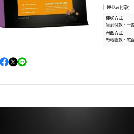
墊材｜睡窩
格瑞醫生
運送&付款
保溫燈｜配件
ay Pets星期
運送方式
便盆｜涼墊｜跳
貨到付款
一
仕｜三兄弟
付款方式
玩具｜啃木｜礦
轉帳匯款
宅
｜日本犬
頭套｜沐浴｜梳
OMO
SELECT
特
健時刻
情
奶｜自然本色
巧思｜梅比斯
｜WASATCH