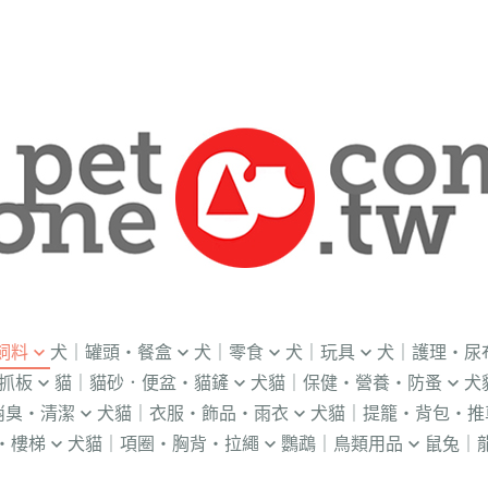
飼料
犬｜罐頭・餐盒
犬｜零食
犬｜玩具
犬｜護理・尿
抓板
貓｜貓砂．便盆・貓鏟
犬貓｜保健・營養・防蚤
犬
｜OKi
．流質灌食．健康水
．冷凍乾燥
益智｜漏食｜不倒翁
・老犬輔助介護
消臭・清潔
犬貓｜衣服・飾品・雨衣
犬貓｜提籠・背包・推
・礦物砂｜木薯砂
・蚤蝨｜蚊蟲
・奶
・獸醫罐頭
・隨手包
飛盤｜互動玩具
・狗便盆
・樓梯
犬貓｜項圈・胸背・拉繩
鸚鵡｜鳥類用品
鼠兔｜
練笛｜腰包
鈴鐺｜圍兜領巾｜造型項圈
WILL
・松木砂｜木屑砂
・牛奶｜奶粉
・量
獸部落
・泥狀罐頭
・肉泥
棉繩｜牛津布｜磨牙
・尿布墊