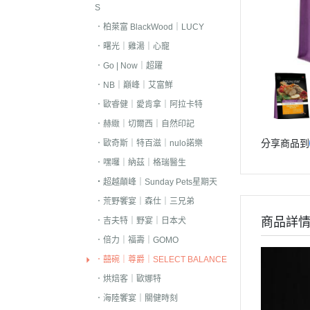
S
．嘿囉｜納茲｜
．柏萊富 BlackWood｜LUCY
・超越顛峰｜Sund
．曙光｜雞湯｜心寵
天
．Go | Now｜超躍
．荒野饗宴｜森
．NB｜巔峰｜艾富鮮
．吉夫特｜野宴
．歐睿健｜愛肯拿｜阿拉卡特
．倍力｜福壽｜G
．赫緻｜切爾西｜自然印記
分享商品到
．歐奇斯｜特百滋｜nulo諾樂
．囍碗｜尊爵｜
BALANCE
．嘿囉｜納茲｜格瑞醫生
・超越顛峰｜Sunday Pets星期天
．烘焙客｜歐娜
．荒野饗宴｜森仕｜三兄弟
．海陸饗宴｜關
商品詳
．吉夫特｜野宴｜日本犬
．瑪丁｜梅亞奶
．倍力｜福壽｜GOMO
．沛克樂｜博士
．囍碗｜尊爵｜SELECT BALANCE
・黑酵母｜艾思柏
．烘焙客｜歐娜特
瓦莎奇
．海陸饗宴｜關健時刻