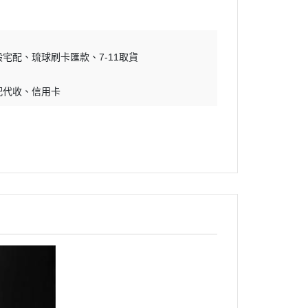
吊床｜睡窩
・原野｜速利高｜瑞威
保溫燈｜配件
・NB ｜巔峰｜超躍｜索美達
板
便盆｜踏墊｜跳板
般宅配
琉球刷卡匯款
・超越顛峰｜梅亞奶奶
7-11取貨
物鈣
沐浴｜梳子｜指甲剪
・囍碗｜尊爵｜黑酵母
配代收
信用卡
子｜指甲剪
・貓侍｜艾思柏｜博士巧思｜梅
比斯
・貓倍麗｜歐娜特｜WASATCH
瓦莎奇
・Catit嘿卡堤｜海陸饗宴｜阿拉
卡特
・荒野藍山｜荒野饗宴｜nulo諾
樂
・莫比｜DN天然饌｜Schesir 鮮
時
・晶燉｜慧心｜SELECT