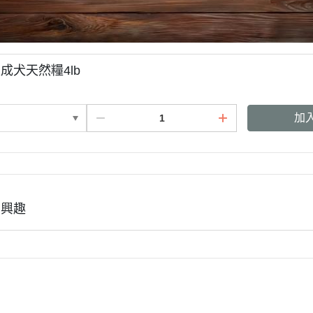
成犬天然糧4lb
加
有興趣