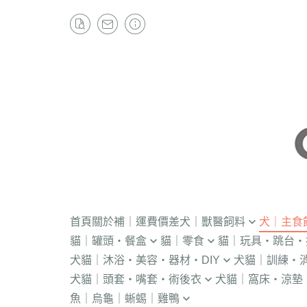
首頁
關於
補｜運費價差
犬｜獸醫飼料
犬｜主食
貓｜罐頭・餐盒
貓｜零食
貓｜玩具・跳台・
．獸醫｜V.O.M
・冷凍｜汪喵星球
犬貓｜沐浴・美容・器材・DIY
犬貓｜訓練・
．流質灌食．健康水
・冷凍乾燥
KONG
．獸醫｜首護
．軟性飼料
犬貓｜頭套・嘴套・術後衣
犬貓｜窩床・涼墊
・貓洗毛精
・訓練響板｜訓
・獸醫罐頭
・貓咪肉泥
隧道
．獸醫｜皇家
・汪喵星球｜怪
魚｜烏龜｜蜥蜴｜雞鴨