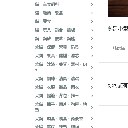
貓｜主食飼料
貓｜罐頭・餐盒
貓｜零食
尊爵小型
貓｜玩具・跳台・抓板
貓｜貓砂．便盆・貓鏟
犬貓｜保健・營養・防蚤
-請選擇-
犬貓｜餐具・儲糧・濾芯
犬貓｜沐浴・美容・器材・DI
Y
犬貓｜訓練・消臭・清潔
你可能
犬貓｜衣服・飾品・雨衣
犬貓｜提籠・背包・推車
犬貓｜籠子・圍片・狗屋・地
墊
犬貓｜頭套・嘴套・術後衣
犬貓｜窩床・涼墊・樓梯