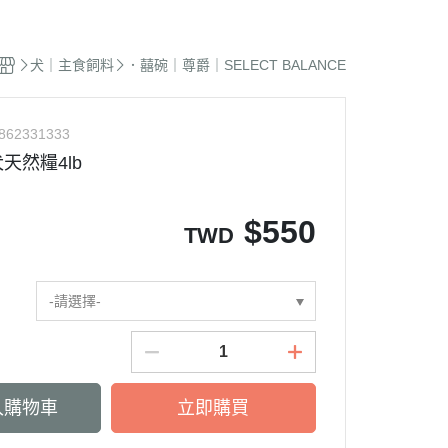
蜜袋鼯｜飼料
貓籠｜吊床
式｜陶瓷｜木質
．獸醫｜希爾思
．杜莎｜歐力｜森仕
品
蜜袋鼯｜零食
白鐵籠
質｜白鐵碗｜碗架
．獸醫｜法米納
・法米納｜貓侍｜法麗
犬｜主食飼料
．囍碗｜尊爵｜SELECT BALANCE
蜜袋鼯｜外出
烤漆籠
食碗｜餐桌｜餐墊
．獸醫｜瑪恩吉
・曙光｜雞湯｜真原力
牙
蜜袋鼯｜籠子｜配件
圍片｜門欄｜活動門
式餐具
劑
・野性魅力｜歐娜特｜Auroria極
砂
862331333
松鼠｜飼料
摺疊帳篷｜造型狗屋
光
動食器｜濾芯｜馬達
天然糧4lb
松鼠｜外出
防風套｜蚊帳｜站板｜地墊
・三兄弟｜嘿囉｜納茲
用餵食｜清潔刷
雪貂｜飼料
・Go! | Now｜切爾西｜自然印記
出水壺｜摺疊碗｜防蟻碗
$
550
TWD
刺蝟｜飼料
・柏萊富｜紐頓nutram｜藍摯
牙
刺蝟｜零食
・比利夫｜啟蒙｜維爾茲
刺蝟｜外出
-請選擇-
・渴望｜歐睿健｜愛肯拿
保健｜營養品
・特百滋｜自然小貓｜超級丹
滾輪｜籠子
・倍力｜心寵｜PURELUXE 美
餵食餐具
國純華
入購物車
立即購買
墊
衣服｜牽繩
・野宴｜奧蘭多｜英格迪