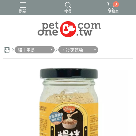
0
選單
搜尋
購物車
貓｜零食
・冷凍乾燥