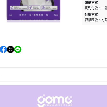
運送方式
墊材｜睡窩
格瑞醫生
貨到付款
一
保溫燈｜配件
ay Pets星期
付款方式
便盆｜涼墊｜跳
轉帳匯款
宅
仕｜三兄弟
玩具｜啃木｜礦
｜日本犬
頭套｜沐浴｜梳
OMO
SELECT
特
健時刻
情
奶｜自然本色
巧思｜梅比斯
｜WASATCH