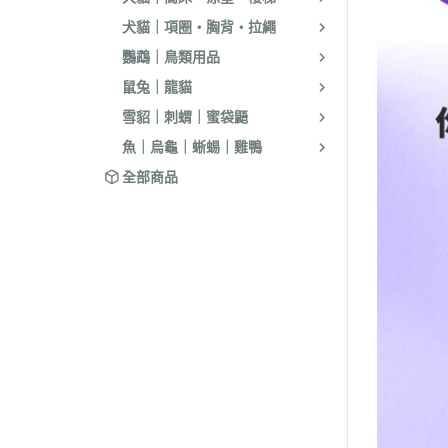
犬貓｜項圈・胸背・拉繩
鸚鵡｜鳥類用品
鼠兔｜龍貓
雪貂｜刺蝟｜蜜袋鼯
魚｜烏龜｜蜥蜴｜雞鴨
全部商品