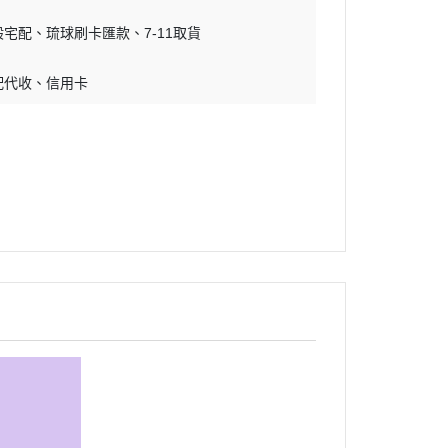
吊床｜睡窩
・原野｜速利高｜瑞威
般宅配
琉球刷卡匯款
7-11取貨
保溫燈｜配件
・NB ｜巔峰｜超躍｜索美達
板
便盆｜踏墊｜跳板
配代收
信用卡
・超越顛峰｜梅亞奶奶
物鈣
沐浴｜梳子｜指甲剪
・囍碗｜尊爵｜黑酵母
子｜指甲剪
・貓侍｜艾思柏｜博士巧思｜梅
比斯
・貓倍麗｜歐娜特｜WASATCH
瓦莎奇
・Catit嘿卡堤｜海陸饗宴｜阿拉
卡特
・荒野藍山｜荒野饗宴｜nulo諾
樂
・莫比｜DN天然饌｜Schesir 鮮
時
・晶燉｜慧心｜SELECT