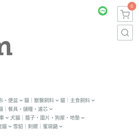
0
布・便盆
貓｜獸醫飼料
貓｜主食飼料
貓｜餐具・儲糧・濾芯
｜輔助輪
．獸醫｜V.O.M
．冷凍｜汪喵星球｜OKi
車
犬貓｜籠子・圍片・狗屋・地墊
瓶｜餵藥器｜罐頭蓋
．獸醫｜首護
・冷凍乾燥主食凍乾
龍貓
雪貂｜刺蝟｜蜜袋鼯
貓門
杯｜儲糧桶｜除濕劑
．獸醫｜皇家
．本牧｜無敵｜瑪恩吉