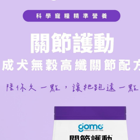
班尼菲
德國樂寵
量販包