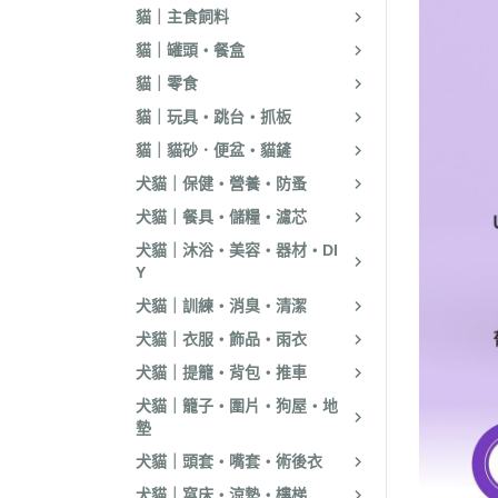
貓｜主食飼料
貓｜罐頭・餐盒
貓｜零食
貓｜玩具・跳台・抓板
貓｜貓砂．便盆・貓鏟
犬貓｜保健・營養・防蚤
犬貓｜餐具・儲糧・濾芯
犬貓｜沐浴・美容・器材・DI
Y
犬貓｜訓練・消臭・清潔
犬貓｜衣服・飾品・雨衣
犬貓｜提籠・背包・推車
犬貓｜籠子・圍片・狗屋・地
墊
犬貓｜頭套・嘴套・術後衣
犬貓｜窩床・涼墊・樓梯