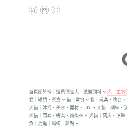
首頁
關於
補｜運費價差
犬｜獸醫飼料
犬｜主食
貓｜罐頭・餐盒
貓｜零食
貓｜玩具・跳台・
．獸醫｜V.O.M
・冷凍｜汪喵星球
犬貓｜沐浴・美容・器材・DIY
犬貓｜訓練・
．流質灌食．健康水
・冷凍乾燥
KONG
．獸醫｜首護
．軟性飼料
犬貓｜頭套・嘴套・術後衣
犬貓｜窩床・涼墊
・貓洗毛精
・訓練響板｜訓
・獸醫罐頭
・貓咪肉泥
隧道
．獸醫｜皇家
・汪喵星球｜怪
魚｜烏龜｜蜥蜴｜雞鴨