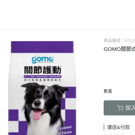
LED項圈｜吊飾｜名牌｜雨傘
飼料
天竺鼠｜飼料
避劑
鞋襪｜帽｜眼鏡｜自背包
IBIYAYA 翼比呀呀
・紙貓砂｜沸石砂
・口腔｜護牙齒
・日
a極光｜索美達
・主食罐
・肉乾肉條
膠質
・紙尿褲
貓項圈｜胸背｜拉繩
零食
龍貓｜飼料｜用
糞
雨衣｜救生衣｜雨傘
PETSTRO沛德奧
・豆腐砂｜玉米砂｜稻殼砂
・耳道｜止血粉
・膠
力｜藍摯
・副食罐
・海鮮魚乾
布偶
・生理褲
伸縮拉繩｜雙頭牽繩｜延長繩
餵食餐具
倉鼠｜飼料
派對節慶裝
PUBT移動城堡
・水晶砂｜尿意檢驗砂
・骨骼｜護關節
・慢
na｜瑞威
・餐盒｜餐包
・肉鬆佐料
食物造型
・公狗禮貌帶
SPUTNIK｜ELITE PET
玩具｜訓練笛
倉鼠｜點心｜磨
小型秋冬裝
推車｜配件
・時尚貓砂屋
・化毛｜泌尿道
・掛
RELUXE 美
・經濟犬罐
・起司乳酪
球型玩具
・撿便器｜引便
EZDOG｜PREMIER防暴衝
營養品｜沐浴｜防蟲
倉鼠｜浴廁｜鼠
商品編號：
4711
中大型犬裝
推車｜中小型
・單層 貓便盆
・眼睛｜淚腺痕
・電
・素食犬罐
・餅乾饅頭
有聲玩具
GOMO關節成
D.A.B
腳鍊｜外出繩｜衣服
倉鼠｜籠｜配件
春夏涼爽衣
推車｜中型
nutram｜
・雙層 貓便盆
・護掌｜毛髮皮膚
・兩
・保健機能
萬啾乳膠
沛貝兒
鳥窩｜吊床｜保溫燈
兔子｜飼料
情緒安撫衣
推車｜大型
・貓砂鏟｜落砂墊｜除臭粉
・肝腎｜心臟血管
・外
・耐咬皮骨
KONG
白鐵鍊
站棍｜站架｜籠子配件
牧草｜草磚
ood｜LUCY
主人衣服｜圍裙
提袋｜斜背包｜袋鼠包
・暈車｜情緒安撫
．牛筋｜雞筋｜鴕鳥筋
TUFFY｜MIGHTY
項圈
鳥籠｜外出籠
草食｜點心｜磨
心寵
背包｜拉桿包｜配件
・呼吸道｜免疫力
・耳｜蹄｜肺｜骨頭
GIGwi
胸背
營養品
躍
數量
車內用品｜腳踏車配件
・益生菌｜腸胃消化
・潔牙骨｜袋
拉繩
草架｜草球
富鮮
小型運輸籠
・維他命｜綜合營養
・潔牙骨｜桶
加
安全帶
餵食餐具
拿｜阿拉卡特
中小型運輸籠
牽繩｜外出籠
｜自然印記
中大型運輸籠
運送&付款
兔籠｜圍欄｜踏
nulo諾樂