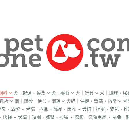
飼料
犬｜罐頭・餐盒
犬｜零食
犬｜玩具
犬｜護理・尿
抓板
貓｜貓砂．便盆・貓鏟
犬貓｜保健・營養・防蚤
犬
｜OKi
．流質灌食．健康水
．冷凍乾燥
益智｜漏食｜不倒翁
・老犬輔助介護
消臭・清潔
犬貓｜衣服・飾品・雨衣
犬貓｜提籠・背包・推
・礦物砂｜木薯砂
・蚤蝨｜蚊蟲
・奶
・獸醫罐頭
・隨手包
飛盤｜互動玩具
・狗便盆
・樓梯
犬貓｜項圈・胸背・拉繩
鸚鵡｜鳥類用品
鼠兔｜
練笛｜腰包
鈴鐺｜圍兜領巾｜造型項圈
WILL
・松木砂｜木屑砂
・牛奶｜奶粉
・量
獸部落
・泥狀罐頭
・肉泥
棉繩｜牛津布｜磨牙
・尿布墊