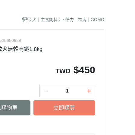
蜜袋鼯｜飼料
貓籠｜吊床
式｜陶瓷｜木質
．獸醫｜希爾思
．杜莎｜歐力｜森仕
品
蜜袋鼯｜零食
白鐵籠
質｜白鐵碗｜碗架
．獸醫｜法米納
・法米納｜貓侍｜法麗
犬｜主食飼料
．倍力｜福壽｜GOMO
蜜袋鼯｜外出
烤漆籠
食碗｜餐桌｜餐墊
．獸醫｜瑪恩吉
・曙光｜雞湯｜真原力
牙
蜜袋鼯｜籠子｜配件
圍片｜門欄｜活動門
式餐具
劑
・野性魅力｜歐娜特｜Auroria極
砂
528650689
松鼠｜飼料
摺疊帳篷｜造型狗屋
光
動食器｜濾芯｜馬達
犬無穀高纖1.8kg
松鼠｜外出
防風套｜蚊帳｜站板｜地墊
・三兄弟｜嘿囉｜納茲
用餵食｜清潔刷
雪貂｜飼料
・Go! | Now｜切爾西｜自然印記
出水壺｜摺疊碗｜防蟻碗
$
450
TWD
刺蝟｜飼料
・柏萊富｜紐頓nutram｜藍摯
牙
刺蝟｜零食
・比利夫｜啟蒙｜維爾茲
刺蝟｜外出
・渴望｜歐睿健｜愛肯拿
保健｜營養品
・特百滋｜自然小貓｜超級丹
入購物車
立即購買
滾輪｜籠子
・倍力｜心寵｜PURELUXE 美
餵食餐具
國純華
墊
衣服｜牽繩
・野宴｜奧蘭多｜英格迪