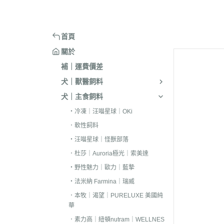
嘴套
樓梯｜防滑地墊
・洗淨｜護毛
・環境消臭｜忌
・汪喵星球
・手作零食
蹭毛器
．獸醫｜希爾思
．杜莎｜Aurori
魚｜雞｜鴨｜飼料
頭套
窗台｜吊床｜架高床
・低敏｜驅蟲
・防舔咬｜不食
・主食罐
・起司乳酪
球型玩具
．獸醫｜法米納 VetLife
・野性魅力｜歐
烏龜｜飼料
術後防舔衣
床窩｜帳篷｜電熱毯
・乾洗｜香氛｜DIY小物
首頁
・副食罐
・化毛點心
貓草玩具
．獸醫｜瑪恩吉
・法米納 Farmi
外出用品
防咬籠
草蓆｜涼墊｜鋁鍋
關於
・排梳｜針梳｜工具梳
・泥狀罐
・貓草｜木天寥
魚造型玩具
．本牧｜渴望｜PU
補｜運費價差
・蚤梳｜脫毛梳｜按摩梳
國純華
・湯罐
・薄片｜海鮮魚乾
解憂小玩意
犬｜獸醫飼料
・澡刷｜洗腳杯｜黏毛器
．素力高｜紐頓
・餐包｜餐盒
・肉條｜肉片｜香絲
麻繩製玩具
犬｜主食飼料
WELLNESS
・濕紙巾｜吸水巾｜澡盆｜棉棒
・經濟罐｜素食罐
・餡餅｜錠狀｜潔牙片
逗貓棒｜補充頭
・冷凍｜汪喵星球｜OKi
．柏萊富 BlackW
・指甲剪｜耳鉗｜剪刀｜電剪
抓板｜抓墊
．軟性飼料
．曙光｜雞湯｜
・防咬手套｜美容桌｜吹風機
小跳台｜貓抓柱
・汪喵星球｜怪獸部落
．Go | Now｜超
．杜莎｜Auroria極光｜索美達
大跳台
．NB｜巔峰｜艾
・野性魅力｜歐力｜藍摯
・法米納 Farmina｜瑞威
．歐睿健｜愛肯
．本牧｜渴望｜PURELUXE 美國純
．赫緻｜切爾西
華
．歐奇斯｜特百滋｜
．素力高｜紐頓nutram｜WELLNES