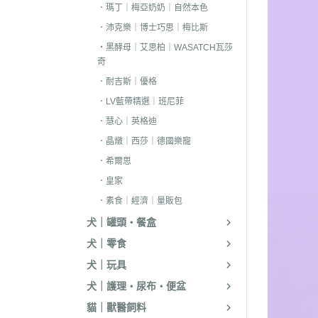
．耐吉斯｜優格
．瑪丁｜梅亞奶奶｜自然本色
．沛克樂｜博士巧思｜梅比斯
．LV藍帶精選｜
・黑酵母｜艾思柏｜WASATCH瓦莎
．慧心｜英格迪
奇
．晶燉｜西莎｜
．耐吉斯｜優格
．希爾思
．LV藍帶精選｜班尼菲
．慧心｜英格迪
．皇家
．晶燉｜西莎｜德國樂寵
．素食｜經濟｜
．希爾思
．皇家
．素食｜經濟｜量販包
犬｜罐頭・餐盒
犬｜零食
犬｜玩具
犬｜護理・尿布・便盆
貓｜獸醫飼料