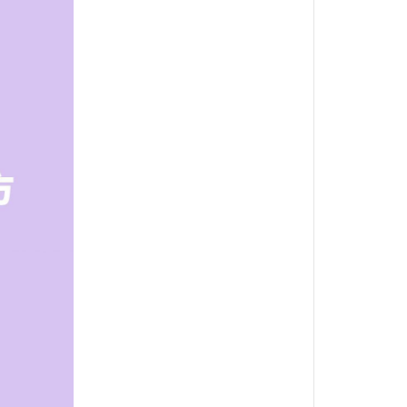
BALANCE
・日清｜万彩膳食｜銀湯匙
・猋｜美士｜烘焙客
・LV藍帶｜班尼菲｜德國樂寵
・格瑞醫生｜優格｜耐吉斯
・希爾思
・皇家
・素食｜平價飼料