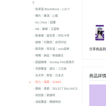
S
．嘿囉｜納茲｜
．柏萊富 BlackWood｜LUCY
・超越顛峰｜Sund
．曙光｜雞湯｜心寵
天
．Go | Now｜超躍
．荒野饗宴｜森
．NB｜巔峰｜艾富鮮
．吉夫特｜野宴
．歐睿健｜愛肯拿｜阿拉卡特
．倍力｜福壽｜G
．赫緻｜切爾西｜自然印記
分享商品到
．歐奇斯｜特百滋｜nulo諾樂
．囍碗｜尊爵｜
BALANCE
．嘿囉｜納茲｜格瑞醫生
・超越顛峰｜Sunday Pets星期天
．烘焙客｜歐娜
．荒野饗宴｜森仕｜三兄弟
．海陸饗宴｜關
商品詳
．吉夫特｜野宴｜日本犬
．瑪丁｜梅亞奶
．倍力｜福壽｜GOMO
．沛克樂｜博士
．囍碗｜尊爵｜SELECT BALANCE
・黑酵母｜艾思柏
．烘焙客｜歐娜特
瓦莎奇
．海陸饗宴｜關健時刻