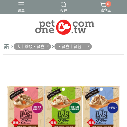
0
選單
搜尋
購物車
犬｜罐頭・餐盒
・餐盒｜餐包