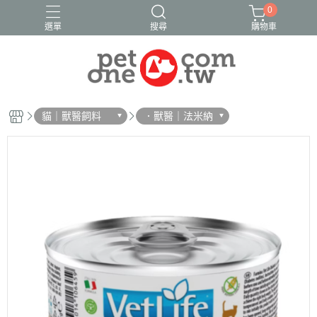
0
選單
搜尋
購物車
貓｜獸醫飼料
．獸醫｜法米納