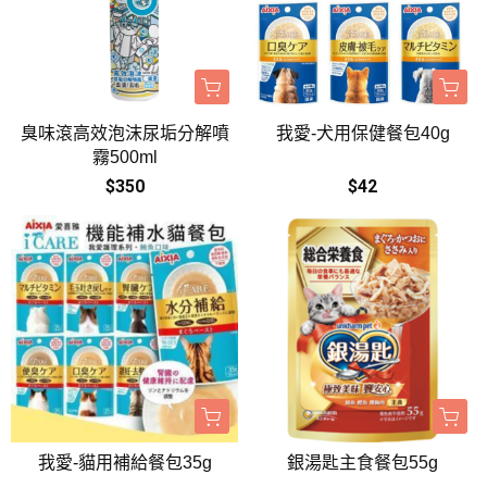
臭味滾高效泡沫尿垢分解噴
我愛-犬用保健餐包40g
霧500ml
$350
$42
我愛-貓用補給餐包35g
銀湯匙主食餐包55g