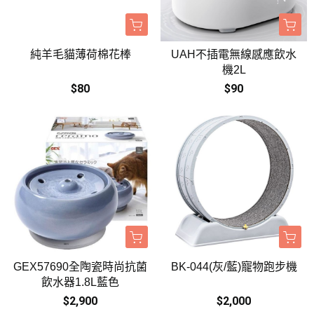
純羊毛貓薄荷棉花棒
UAH不插電無線感應飲水
機2L
$80
$90
GEX57690全陶瓷時尚抗菌
BK-044(灰/藍)寵物跑步機
飲水器1.8L藍色
$2,900
$2,000