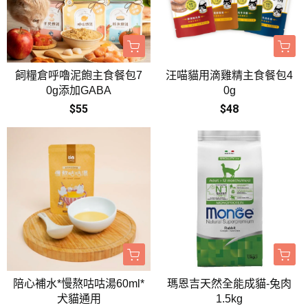
飼糧倉呼嚕泥飽主食餐包7
汪喵貓用滴雞精主食餐包4
0g添加GABA
0g
$55
$48
陪心補水*慢熬咕咕湯60ml*
瑪恩吉天然全能成貓-兔肉
犬貓通用
1.5kg