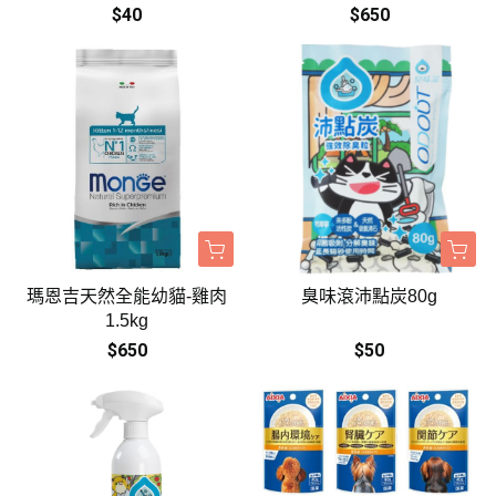
$40
$650
瑪恩吉天然全能幼貓-雞肉
臭味滾沛點炭80g
1.5kg
$650
$50