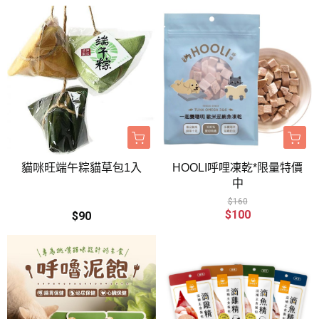
貓咪旺端午粽貓草包1入
HOOLI呼哩凍乾*限量特價
中
$160
$100
$90