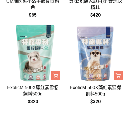
CM貓肉泥不沾手餵食器粉
臭味滾(貓家庭用)酵素洗衣
色
精1L
$65
$420
ExoticM-500X藻紅素雪貂
ExoticM-500X藻紅素狐獴
飼料500g
飼料500g
$320
$320