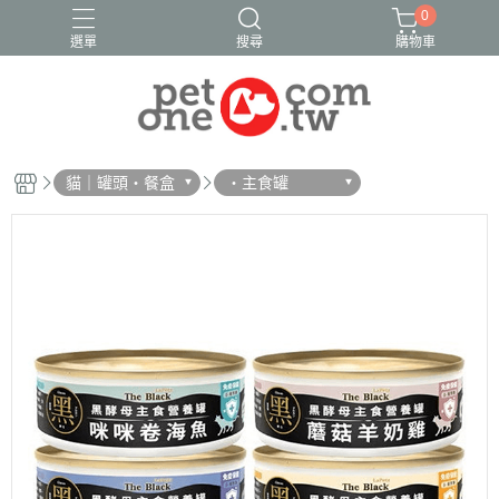
0
選單
搜尋
購物車
貓｜罐頭・餐盒
・主食罐