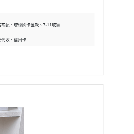
吊床｜睡窩
・原野｜速利高｜瑞威
保溫燈｜配件
・NB ｜巔峰｜超躍｜索美達
板
便盆｜踏墊｜跳板
般宅配
琉球刷卡匯款
・超越顛峰｜梅亞奶奶
7-11取貨
物鈣
沐浴｜梳子｜指甲剪
・囍碗｜尊爵｜黑酵母
配代收
信用卡
子｜指甲剪
・貓侍｜艾思柏｜博士巧思｜梅
比斯
・貓倍麗｜歐娜特｜WASATCH
瓦莎奇
・Catit嘿卡堤｜海陸饗宴｜阿拉
卡特
・荒野藍山｜荒野饗宴｜nulo諾
樂
・莫比｜DN天然饌｜Schesir 鮮
時
・晶燉｜慧心｜SELECT