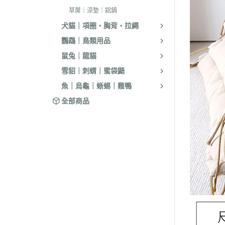
．耐吉斯｜優格
草蓆｜涼墊｜鋁鍋
．LV藍帶精選｜
犬貓｜項圈・胸背・拉繩
．慧心｜英格迪
鸚鵡｜鳥類用品
．晶燉｜西莎｜
鼠兔｜龍貓
雪貂｜刺蝟｜蜜袋鼯
．希爾思
魚｜烏龜｜蜥蜴｜雞鴨
．皇家
全部商品
．素食｜經濟｜