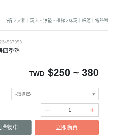
蜜袋鼯｜飼料
貓籠｜吊床
式｜陶瓷｜木質
．獸醫｜希爾思
．杜莎｜歐力｜森仕
品
蜜袋鼯｜零食
白鐵籠
質｜白鐵碗｜碗架
．獸醫｜法米納
・法米納｜貓侍｜法麗
犬貓｜窩床・涼墊・樓梯
床窩｜帳篷｜電熱毯
蜜袋鼯｜外出
烤漆籠
食碗｜餐桌｜餐墊
．獸醫｜瑪恩吉
・曙光｜雞湯｜真原力
牙
蜜袋鼯｜籠子｜配件
圍片｜門欄｜活動門
式餐具
劑
・野性魅力｜歐娜特｜Auroria極
砂
234567953
松鼠｜飼料
摺疊帳篷｜造型狗屋
光
動食器｜濾芯｜馬達
帶四季墊
松鼠｜外出
防風套｜蚊帳｜站板｜地墊
・三兄弟｜嘿囉｜納茲
用餵食｜清潔刷
雪貂｜飼料
・Go! | Now｜切爾西｜自然印記
出水壺｜摺疊碗｜防蟻碗
$
250 ~ 380
TWD
刺蝟｜飼料
・柏萊富｜紐頓nutram｜藍摯
牙
刺蝟｜零食
・比利夫｜啟蒙｜維爾茲
刺蝟｜外出
-請選擇-
・渴望｜歐睿健｜愛肯拿
保健｜營養品
・特百滋｜自然小貓｜超級丹
滾輪｜籠子
・倍力｜心寵｜PURELUXE 美
餵食餐具
國純華
入購物車
立即購買
墊
衣服｜牽繩
・野宴｜奧蘭多｜英格迪