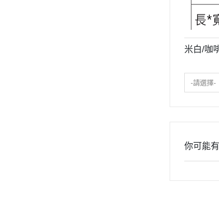
米白/咖
-請選擇-
你可能