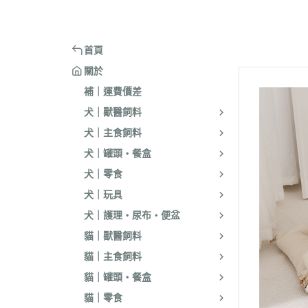
嘴套
樓梯｜防滑地墊
・洗淨｜護毛
・環境消臭｜忌
・汪喵星球
・手作零食
蹭毛器
．獸醫｜希爾思
．杜莎｜Aurori
魚｜雞｜鴨｜飼料
頭套
窗台｜吊床｜架高床
・低敏｜驅蟲
・防舔咬｜不食
・主食罐
・起司乳酪
球型玩具
．獸醫｜法米納 VetLife
・野性魅力｜歐
烏龜｜飼料
術後防舔衣
床窩｜帳篷｜電熱毯
・乾洗｜香氛｜DIY小物
首頁
・副食罐
・化毛點心
貓草玩具
．獸醫｜瑪恩吉
・法米納 Farmi
外出用品
防咬籠
草蓆｜涼墊｜鋁鍋
關於
・排梳｜針梳｜工具梳
・泥狀罐
・貓草｜木天寥
魚造型玩具
．本牧｜渴望｜PU
補｜運費價差
・蚤梳｜脫毛梳｜按摩梳
國純華
・湯罐
・薄片｜海鮮魚乾
解憂小玩意
犬｜獸醫飼料
・澡刷｜洗腳杯｜黏毛器
．素力高｜紐頓
・餐包｜餐盒
・肉條｜肉片｜香絲
麻繩製玩具
犬｜主食飼料
WELLNESS
・濕紙巾｜吸水巾｜澡盆｜棉棒
・經濟罐｜素食罐
・餡餅｜錠狀｜潔牙片
逗貓棒｜補充頭
犬｜罐頭・餐盒
．柏萊富 BlackW
・指甲剪｜耳鉗｜剪刀｜電剪
抓板｜抓墊
犬｜零食
．曙光｜雞湯｜
・防咬手套｜美容桌｜吹風機
小跳台｜貓抓柱
犬｜玩具
．Go | Now｜超
大跳台
犬｜護理・尿布・便盆
．NB｜巔峰｜艾
貓｜獸醫飼料
．歐睿健｜愛肯
貓｜主食飼料
．赫緻｜切爾西
貓｜罐頭・餐盒
．歐奇斯｜特百滋｜
貓｜零食