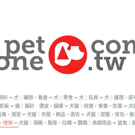
飼料
犬｜罐頭・餐盒
犬｜零食
犬｜玩具
犬｜護理・尿
抓板
貓｜貓砂．便盆・貓鏟
犬貓｜保健・營養・防蚤
犬
｜OKi
．流質灌食．健康水
．冷凍乾燥
益智｜漏食｜不倒翁
・老犬輔助介護
消臭・清潔
犬貓｜衣服・飾品・雨衣
犬貓｜提籠・背包・推
・礦物砂｜木薯砂
・蚤蝨｜蚊蟲
・奶
・獸醫罐頭
・隨手包
飛盤｜互動玩具
・狗便盆
・樓梯
犬貓｜項圈・胸背・拉繩
鸚鵡｜鳥類用品
鼠兔｜
練笛｜腰包
鈴鐺｜圍兜領巾｜造型項圈
WILL
・松木砂｜木屑砂
・牛奶｜奶粉
・量
獸部落
・泥狀罐頭
・肉泥
棉繩｜牛津布｜磨牙
・尿布墊