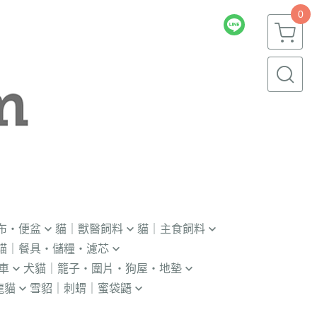
0
布・便盆
貓｜獸醫飼料
貓｜主食飼料
貓｜餐具・儲糧・濾芯
｜輔助輪
．獸醫｜V.O.M
．冷凍｜汪喵星球｜OKi
車
犬貓｜籠子・圍片・狗屋・地墊
瓶｜餵藥器｜罐頭蓋
．獸醫｜首護
・冷凍乾燥主食凍乾
龍貓
雪貂｜刺蝟｜蜜袋鼯
貓門
杯｜儲糧桶｜除濕劑
．獸醫｜皇家
．本牧｜無敵｜瑪恩吉