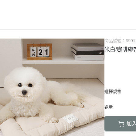
LED項圈｜吊飾｜名牌｜雨傘
飼料
天竺鼠｜飼料
避劑
鞋襪｜帽｜眼鏡｜自背包
IBIYAYA 翼比呀呀
・紙貓砂｜沸石砂
・口腔｜護牙齒
・日
a極光｜索美達
・主食罐
・肉乾肉條
膠質
・紙尿褲
貓項圈｜胸背｜拉繩
零食
龍貓｜飼料｜用
糞
雨衣｜救生衣｜雨傘
PETSTRO沛德奧
・豆腐砂｜玉米砂｜稻殼砂
・耳道｜止血粉
・膠
力｜藍摯
・副食罐
・海鮮魚乾
布偶
・生理褲
伸縮拉繩｜雙頭牽繩｜延長繩
餵食餐具
倉鼠｜飼料
派對節慶裝
PUBT移動城堡
・水晶砂｜尿意檢驗砂
・骨骼｜護關節
・慢
na｜瑞威
・餐盒｜餐包
・肉鬆佐料
食物造型
・公狗禮貌帶
SPUTNIK｜ELITE PET
玩具｜訓練笛
倉鼠｜點心｜磨
小型秋冬裝
推車｜配件
・時尚貓砂屋
・化毛｜泌尿道
・掛
RELUXE 美
・經濟犬罐
・起司乳酪
球型玩具
・撿便器｜引便
EZDOG｜PREMIER防暴衝
營養品｜沐浴｜防蟲
倉鼠｜浴廁｜鼠
商品編號：
6901
中大型犬裝
推車｜中小型
・單層 貓便盆
・眼睛｜淚腺痕
・電
・素食犬罐
・餅乾饅頭
有聲玩具
米白/咖啡綁
D.A.B
腳鍊｜外出繩｜衣服
倉鼠｜籠｜配件
春夏涼爽衣
推車｜中型
nutram｜
・雙層 貓便盆
・護掌｜毛髮皮膚
・兩
・保健機能
萬啾乳膠
沛貝兒
鳥窩｜吊床｜保溫燈
兔子｜飼料
情緒安撫衣
推車｜大型
・貓砂鏟｜落砂墊｜除臭粉
・肝腎｜心臟血管
・外
・耐咬皮骨
KONG
白鐵鍊
站棍｜站架｜籠子配件
牧草｜草磚
ood｜LUCY
主人衣服｜圍裙
提袋｜斜背包｜袋鼠包
・暈車｜情緒安撫
．牛筋｜雞筋｜鴕鳥筋
TUFFY｜MIGHTY
項圈
鳥籠｜外出籠
草食｜點心｜磨
心寵
背包｜拉桿包｜配件
・呼吸道｜免疫力
・耳｜蹄｜肺｜骨頭
GIGwi
胸背
營養品
躍
選擇規格
車內用品｜腳踏車配件
・益生菌｜腸胃消化
・潔牙骨｜袋
拉繩
草架｜草球
富鮮
小型運輸籠
・維他命｜綜合營養
・潔牙骨｜桶
數量
安全帶
餵食餐具
拿｜阿拉卡特
中小型運輸籠
牽繩｜外出籠
｜自然印記
中大型運輸籠
加
兔籠｜圍欄｜踏
nulo諾樂