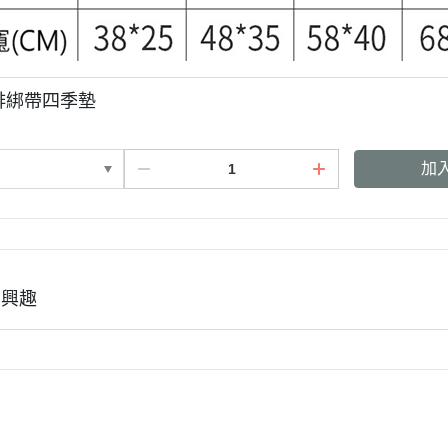
啡綁帶四季墊
加
有興趣