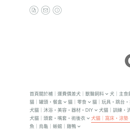
首頁
關於
補｜運費價差
犬｜獸醫飼料
犬｜主食
貓｜罐頭・餐盒
貓｜零食
貓｜玩具・跳台・
．獸醫｜V.O.M
・冷凍｜汪喵星球
犬貓｜沐浴・美容・器材・DIY
犬貓｜訓練・
．流質灌食．健康水
・冷凍乾燥
KONG
．獸醫｜首護
．軟性飼料
犬貓｜頭套・嘴套・術後衣
犬貓｜窩床・涼墊
・貓洗毛精
・訓練響板｜訓
・獸醫罐頭
・貓咪肉泥
隧道
．獸醫｜皇家
・汪喵星球｜怪
魚｜烏龜｜蜥蜴｜雞鴨