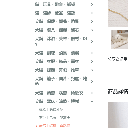
貓｜玩具・跳台・抓板
．嘿囉｜納茲｜
貓｜貓砂．便盆・貓鏟
・超越顛峰｜Sund
犬貓｜保健・營養・防蚤
天
犬貓｜餐具・儲糧・濾芯
．荒野饗宴｜森
犬貓｜沐浴・美容・器材・DI
．吉夫特｜野宴
Y
．倍力｜福壽｜G
犬貓｜訓練・消臭・清潔
分享商品到
．囍碗｜尊爵｜
犬貓｜衣服・飾品・雨衣
BALANCE
犬貓｜提籠・背包・推車
．烘焙客｜歐娜
犬貓｜籠子・圍片・狗屋・地
墊
．海陸饗宴｜關
商品詳
犬貓｜頭套・嘴套・術後衣
．瑪丁｜梅亞奶
犬貓｜窩床・涼墊・樓梯
．沛克樂｜博士
樓梯｜防滑地墊
・黑酵母｜艾思柏
窗台｜吊床｜架高床
瓦莎奇
床窩｜帳篷｜電熱毯