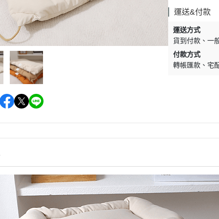
墊材｜睡窩
格瑞醫生
運送&付款
保溫燈｜配件
ay Pets星期
運送方式
便盆｜涼墊｜跳
貨到付款
一
仕｜三兄弟
付款方式
玩具｜啃木｜礦
轉帳匯款
宅
｜日本犬
頭套｜沐浴｜梳
OMO
SELECT
特
健時刻
情
奶｜自然本色
巧思｜梅比斯
｜WASATCH