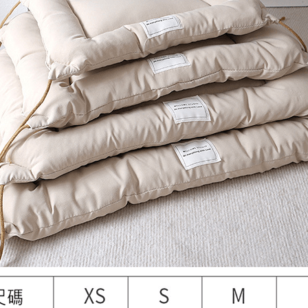
班尼菲
德國樂寵
量販包