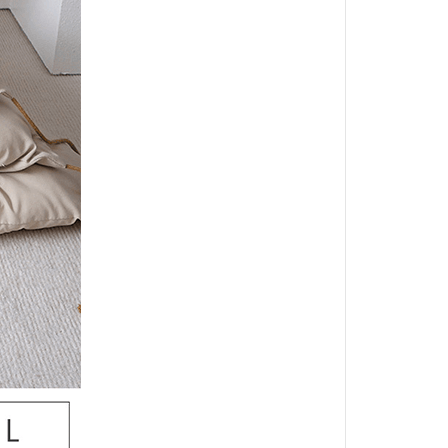
BALANCE
・日清｜万彩膳食｜銀湯匙
・猋｜美士｜烘焙客
・LV藍帶｜班尼菲｜德國樂寵
・格瑞醫生｜優格｜耐吉斯
・希爾思
・皇家
・素食｜平價飼料