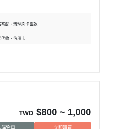
吊床｜睡窩
・原野｜速利高｜瑞威
保溫燈｜配件
・NB ｜巔峰｜超躍｜索美達
板
便盆｜踏墊｜跳板
般宅配
琉球刷卡匯款
・超越顛峰｜梅亞奶奶
物鈣
沐浴｜梳子｜指甲剪
・囍碗｜尊爵｜黑酵母
配代收
信用卡
子｜指甲剪
・貓侍｜艾思柏｜博士巧思｜梅
比斯
・貓倍麗｜歐娜特｜WASATCH
瓦莎奇
・Catit嘿卡堤｜海陸饗宴｜阿拉
卡特
・荒野藍山｜荒野饗宴｜nulo諾
樂
$
800 ~ 1,000
・莫比｜DN天然饌｜Schesir 鮮
TWD
時
入購物車
立即購買
・晶燉｜慧心｜SELECT