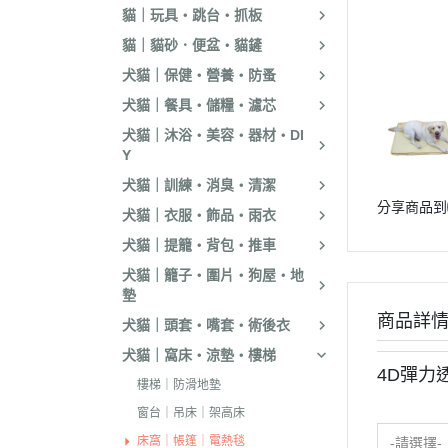
貓｜玩具・跳台・抓板
．嘿囉｜納茲｜
貓｜貓砂．便盆・貓鏟
・超越顛峰｜Sund
犬貓｜保健・營養・防蚤
天
犬貓｜餐具・儲糧・濾芯
．荒野饗宴｜森
犬貓｜沐浴・美容・器材・DI
．吉夫特｜野宴
Y
．倍力｜福壽｜G
犬貓｜訓練・消臭・清潔
分享商品到
．囍碗｜尊爵｜
犬貓｜衣服・飾品・雨衣
BALANCE
犬貓｜提籠・背包・推車
．烘焙客｜歐娜
犬貓｜籠子・圍片・狗屋・地
墊
．海陸饗宴｜關
商品詳
犬貓｜頭套・嘴套・術後衣
．瑪丁｜梅亞奶
犬貓｜窩床・涼墊・樓梯
．沛克樂｜博士
4D彈力
樓梯｜防滑地墊
・黑酵母｜艾思柏
窗台｜吊床｜架高床
瓦莎奇
床窩｜帳篷｜電熱毯
-請選擇-