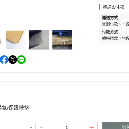
墊材｜睡窩
格瑞醫生
運送&付款
保溫燈｜配件
ay Pets星期
運送方式
便盆｜涼墊｜跳
貨到付款
一
仕｜三兄弟
付款方式
玩具｜啃木｜礦
轉帳匯款
宅
｜日本犬
頭套｜沐浴｜梳
OMO
SELECT
特
健時刻
情
奶｜自然本色
巧思｜梅比斯
透氣/保護睡墊
｜WASATCH
加