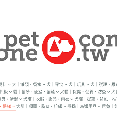
飼料
犬｜罐頭・餐盒
犬｜零食
犬｜玩具
犬｜護理・尿
抓板
貓｜貓砂．便盆・貓鏟
犬貓｜保健・營養・防蚤
犬
｜OKi
．流質灌食．健康水
．冷凍乾燥
益智｜漏食｜不倒翁
・老犬輔助介護
消臭・清潔
犬貓｜衣服・飾品・雨衣
犬貓｜提籠・背包・推
・礦物砂｜木薯砂
・蚤蝨｜蚊蟲
・奶
・獸醫罐頭
・隨手包
飛盤｜互動玩具
・狗便盆
・樓梯
犬貓｜項圈・胸背・拉繩
鸚鵡｜鳥類用品
鼠兔｜
練笛｜腰包
鈴鐺｜圍兜領巾｜造型項圈
WILL
・松木砂｜木屑砂
・牛奶｜奶粉
・量
獸部落
・泥狀罐頭
・肉泥
棉繩｜牛津布｜磨牙
・尿布墊