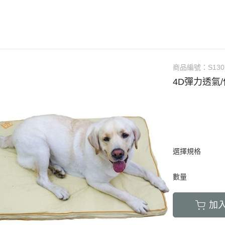
LED項圈｜吊飾｜名牌｜雨傘
飼料
天竺鼠｜飼料
避劑
鞋襪｜帽｜眼鏡｜自背包
IBIYAYA 翼比呀呀
・紙貓砂｜沸石砂
・口腔｜護牙齒
・日
a極光｜索美達
・主食罐
・肉乾肉條
膠質
・紙尿褲
貓項圈｜胸背｜拉繩
零食
龍貓｜飼料｜用
糞
雨衣｜救生衣｜雨傘
PETSTRO沛德奧
・豆腐砂｜玉米砂｜稻殼砂
・耳道｜止血粉
・膠
力｜藍摯
・副食罐
・海鮮魚乾
布偶
・生理褲
伸縮拉繩｜雙頭牽繩｜延長繩
餵食餐具
倉鼠｜飼料
派對節慶裝
PUBT移動城堡
・水晶砂｜尿意檢驗砂
・骨骼｜護關節
・慢
na｜瑞威
・餐盒｜餐包
・肉鬆佐料
食物造型
・公狗禮貌帶
SPUTNIK｜ELITE PET
玩具｜訓練笛
倉鼠｜點心｜磨
小型秋冬裝
推車｜配件
・時尚貓砂屋
・化毛｜泌尿道
・掛
RELUXE 美
・經濟犬罐
・起司乳酪
球型玩具
・撿便器｜引便
EZDOG｜PREMIER防暴衝
營養品｜沐浴｜防蟲
倉鼠｜浴廁｜鼠
商品編號：
S130
中大型犬裝
推車｜中小型
・單層 貓便盆
・眼睛｜淚腺痕
・電
・素食犬罐
・餅乾饅頭
有聲玩具
4D彈力透氣
D.A.B
腳鍊｜外出繩｜衣服
倉鼠｜籠｜配件
春夏涼爽衣
推車｜中型
nutram｜
・雙層 貓便盆
・護掌｜毛髮皮膚
・兩
・保健機能
萬啾乳膠
沛貝兒
鳥窩｜吊床｜保溫燈
兔子｜飼料
情緒安撫衣
推車｜大型
・貓砂鏟｜落砂墊｜除臭粉
・肝腎｜心臟血管
・外
・耐咬皮骨
KONG
白鐵鍊
站棍｜站架｜籠子配件
牧草｜草磚
ood｜LUCY
主人衣服｜圍裙
提袋｜斜背包｜袋鼠包
・暈車｜情緒安撫
．牛筋｜雞筋｜鴕鳥筋
TUFFY｜MIGHTY
項圈
鳥籠｜外出籠
草食｜點心｜磨
心寵
背包｜拉桿包｜配件
・呼吸道｜免疫力
・耳｜蹄｜肺｜骨頭
GIGwi
胸背
營養品
躍
選擇規格
車內用品｜腳踏車配件
・益生菌｜腸胃消化
・潔牙骨｜袋
拉繩
草架｜草球
富鮮
小型運輸籠
・維他命｜綜合營養
・潔牙骨｜桶
數量
安全帶
餵食餐具
拿｜阿拉卡特
中小型運輸籠
牽繩｜外出籠
｜自然印記
中大型運輸籠
加
兔籠｜圍欄｜踏
nulo諾樂