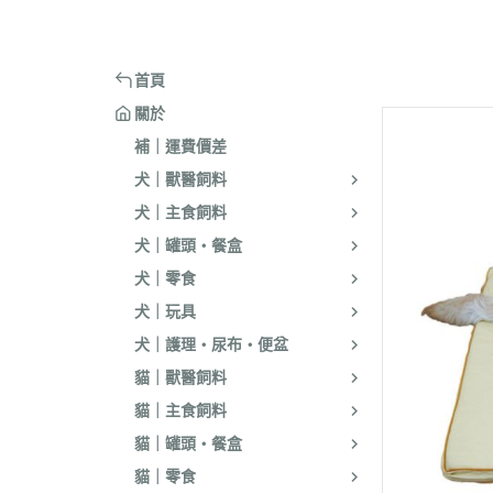
嘴套
樓梯｜防滑地墊
・洗淨｜護毛
・環境消臭｜忌
・汪喵星球
・手作零食
蹭毛器
．獸醫｜希爾思
．杜莎｜Aurori
魚｜雞｜鴨｜飼料
頭套
窗台｜吊床｜架高床
・低敏｜驅蟲
・防舔咬｜不食
・主食罐
・起司乳酪
球型玩具
．獸醫｜法米納 VetLife
・野性魅力｜歐
烏龜｜飼料
術後防舔衣
床窩｜帳篷｜電熱毯
・乾洗｜香氛｜DIY小物
首頁
・副食罐
・化毛點心
貓草玩具
．獸醫｜瑪恩吉
・法米納 Farmi
外出用品
防咬籠
草蓆｜涼墊｜鋁鍋
關於
・排梳｜針梳｜工具梳
・泥狀罐
・貓草｜木天寥
魚造型玩具
．本牧｜渴望｜PU
補｜運費價差
・蚤梳｜脫毛梳｜按摩梳
國純華
・湯罐
・薄片｜海鮮魚乾
解憂小玩意
犬｜獸醫飼料
・澡刷｜洗腳杯｜黏毛器
．素力高｜紐頓
・餐包｜餐盒
・肉條｜肉片｜香絲
麻繩製玩具
犬｜主食飼料
WELLNESS
・濕紙巾｜吸水巾｜澡盆｜棉棒
・經濟罐｜素食罐
・餡餅｜錠狀｜潔牙片
逗貓棒｜補充頭
犬｜罐頭・餐盒
．柏萊富 BlackW
・指甲剪｜耳鉗｜剪刀｜電剪
抓板｜抓墊
犬｜零食
．曙光｜雞湯｜
・防咬手套｜美容桌｜吹風機
小跳台｜貓抓柱
犬｜玩具
．Go | Now｜超
大跳台
犬｜護理・尿布・便盆
．NB｜巔峰｜艾
貓｜獸醫飼料
．歐睿健｜愛肯
貓｜主食飼料
．赫緻｜切爾西
貓｜罐頭・餐盒
．歐奇斯｜特百滋｜
貓｜零食