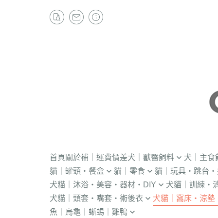
首頁
關於
補｜運費價差
犬｜獸醫飼料
犬｜主食
貓｜罐頭・餐盒
貓｜零食
貓｜玩具・跳台・
．獸醫｜V.O.M
・冷凍｜汪喵星球
犬貓｜沐浴・美容・器材・DIY
犬貓｜訓練・
．流質灌食．健康水
・冷凍乾燥
KONG
．獸醫｜首護
．軟性飼料
犬貓｜頭套・嘴套・術後衣
犬貓｜窩床・涼墊
・貓洗毛精
・訓練響板｜訓
・獸醫罐頭
・貓咪肉泥
隧道
．獸醫｜皇家
・汪喵星球｜怪
魚｜烏龜｜蜥蜴｜雞鴨