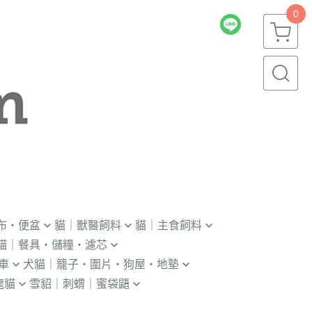
0
布・便盆
貓｜獸醫飼料
貓｜主食飼料
貓｜餐具・儲糧・濾芯
｜輔助輪
．獸醫｜V.O.M
．冷凍｜汪喵星球｜OKi
車
犬貓｜籠子・圍片・狗屋・地墊
瓶｜餵藥器｜罐頭蓋
．獸醫｜首護
・冷凍乾燥主食凍乾
龍貓
雪貂｜刺蝟｜蜜袋鼯
貓門
杯｜儲糧桶｜除濕劑
．獸醫｜皇家
．本牧｜無敵｜瑪恩吉