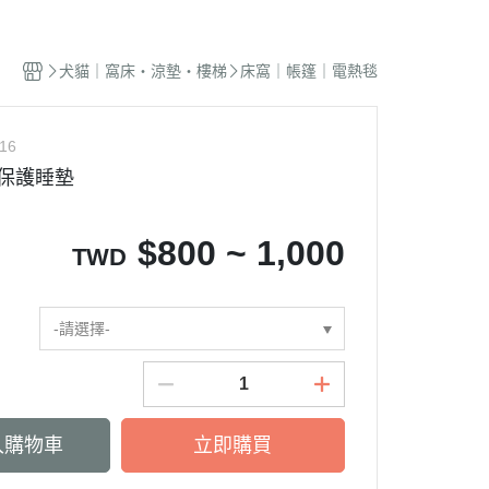
蜜袋鼯｜飼料
貓籠｜吊床
式｜陶瓷｜木質
．獸醫｜希爾思
．杜莎｜歐力｜森仕
品
蜜袋鼯｜零食
白鐵籠
質｜白鐵碗｜碗架
．獸醫｜法米納
・法米納｜貓侍｜法麗
犬貓｜窩床・涼墊・樓梯
床窩｜帳篷｜電熱毯
蜜袋鼯｜外出
烤漆籠
食碗｜餐桌｜餐墊
．獸醫｜瑪恩吉
・曙光｜雞湯｜真原力
牙
蜜袋鼯｜籠子｜配件
圍片｜門欄｜活動門
式餐具
劑
・野性魅力｜歐娜特｜Auroria極
砂
16
松鼠｜飼料
摺疊帳篷｜造型狗屋
光
動食器｜濾芯｜馬達
/保護睡墊
松鼠｜外出
防風套｜蚊帳｜站板｜地墊
・三兄弟｜嘿囉｜納茲
用餵食｜清潔刷
雪貂｜飼料
・Go! | Now｜切爾西｜自然印記
出水壺｜摺疊碗｜防蟻碗
$
800 ~ 1,000
TWD
刺蝟｜飼料
・柏萊富｜紐頓nutram｜藍摯
牙
刺蝟｜零食
・比利夫｜啟蒙｜維爾茲
刺蝟｜外出
-請選擇-
・渴望｜歐睿健｜愛肯拿
保健｜營養品
・特百滋｜自然小貓｜超級丹
滾輪｜籠子
・倍力｜心寵｜PURELUXE 美
餵食餐具
國純華
入購物車
立即購買
墊
衣服｜牽繩
・野宴｜奧蘭多｜英格迪