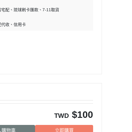
吊床｜睡窩
・原野｜速利高｜瑞威
般宅配
琉球刷卡匯款
7-11取貨
保溫燈｜配件
・NB ｜巔峰｜超躍｜索美達
板
便盆｜踏墊｜跳板
配代收
信用卡
・超越顛峰｜梅亞奶奶
物鈣
沐浴｜梳子｜指甲剪
・囍碗｜尊爵｜黑酵母
子｜指甲剪
・貓侍｜艾思柏｜博士巧思｜梅
比斯
・貓倍麗｜歐娜特｜WASATCH
瓦莎奇
・Catit嘿卡堤｜海陸饗宴｜阿拉
卡特
・荒野藍山｜荒野饗宴｜nulo諾
樂
$
100
・莫比｜DN天然饌｜Schesir 鮮
TWD
時
入購物車
立即購買
・晶燉｜慧心｜SELECT