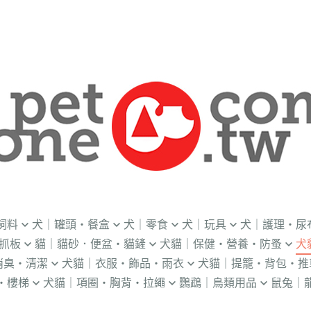
飼料
犬｜罐頭・餐盒
犬｜零食
犬｜玩具
犬｜護理・尿
抓板
貓｜貓砂．便盆・貓鏟
犬貓｜保健・營養・防蚤
犬
｜OKi
．流質灌食．健康水
．冷凍乾燥
益智｜漏食｜不倒翁
・老犬輔助介護
消臭・清潔
犬貓｜衣服・飾品・雨衣
犬貓｜提籠・背包・推
・礦物砂｜木薯砂
・蚤蝨｜蚊蟲
・奶
・獸醫罐頭
・隨手包
飛盤｜互動玩具
・狗便盆
・樓梯
犬貓｜項圈・胸背・拉繩
鸚鵡｜鳥類用品
鼠兔｜
練笛｜腰包
鈴鐺｜圍兜領巾｜造型項圈
WILL
・松木砂｜木屑砂
・牛奶｜奶粉
・量
獸部落
・泥狀罐頭
・肉泥
棉繩｜牛津布｜磨牙
・尿布墊