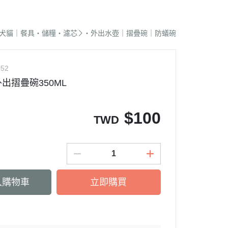
蜜袋鼯｜飼料
貓籠｜吊床
式｜陶瓷｜木質
．獸醫｜希爾思
．杜莎｜歐力｜森仕
品
蜜袋鼯｜零食
白鐵籠
質｜白鐵碗｜碗架
．獸醫｜法米納
・法米納｜貓侍｜法麗
犬貓｜餐具・儲糧・濾芯
・外出水壺｜摺疊碗｜防蟻碗
蜜袋鼯｜外出
烤漆籠
食碗｜餐桌｜餐墊
．獸醫｜瑪恩吉
・曙光｜雞湯｜真原力
牙
蜜袋鼯｜籠子｜配件
圍片｜門欄｜活動門
式餐具
劑
・野性魅力｜歐娜特｜Auroria極
砂
052
松鼠｜飼料
摺疊帳篷｜造型狗屋
光
動食器｜濾芯｜馬達
出摺疊碗350ML
松鼠｜外出
防風套｜蚊帳｜站板｜地墊
・三兄弟｜嘿囉｜納茲
用餵食｜清潔刷
雪貂｜飼料
・Go! | Now｜切爾西｜自然印記
出水壺｜摺疊碗｜防蟻碗
$
100
TWD
刺蝟｜飼料
・柏萊富｜紐頓nutram｜藍摯
牙
刺蝟｜零食
・比利夫｜啟蒙｜維爾茲
刺蝟｜外出
・渴望｜歐睿健｜愛肯拿
保健｜營養品
・特百滋｜自然小貓｜超級丹
入購物車
立即購買
滾輪｜籠子
・倍力｜心寵｜PURELUXE 美
餵食餐具
國純華
墊
衣服｜牽繩
・野宴｜奧蘭多｜英格迪