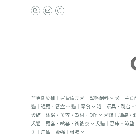
首頁
關於
補｜運費價差
犬｜獸醫飼料
犬｜主食
貓｜罐頭・餐盒
貓｜零食
貓｜玩具・跳台・
．獸醫｜V.O.M
・冷凍｜汪喵星球
犬貓｜沐浴・美容・器材・DIY
犬貓｜訓練・
．流質灌食．健康水
・冷凍乾燥
KONG
．獸醫｜首護
．軟性飼料
犬貓｜頭套・嘴套・術後衣
犬貓｜窩床・涼墊
・貓洗毛精
・訓練響板｜訓
・獸醫罐頭
・貓咪肉泥
隧道
．獸醫｜皇家
・汪喵星球｜怪
魚｜烏龜｜蜥蜴｜雞鴨