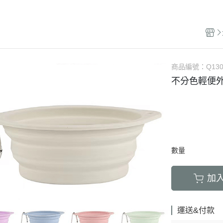
LED項圈｜吊飾｜名牌｜雨傘
飼料
天竺鼠｜飼料
避劑
鞋襪｜帽｜眼鏡｜自背包
IBIYAYA 翼比呀呀
・紙貓砂｜沸石砂
・口腔｜護牙齒
・日
a極光｜索美達
・主食罐
・肉乾肉條
膠質
・紙尿褲
貓項圈｜胸背｜拉繩
零食
龍貓｜飼料｜用
糞
雨衣｜救生衣｜雨傘
PETSTRO沛德奧
・豆腐砂｜玉米砂｜稻殼砂
・耳道｜止血粉
・膠
力｜藍摯
・副食罐
・海鮮魚乾
布偶
・生理褲
伸縮拉繩｜雙頭牽繩｜延長繩
餵食餐具
倉鼠｜飼料
派對節慶裝
PUBT移動城堡
・水晶砂｜尿意檢驗砂
・骨骼｜護關節
・慢
na｜瑞威
・餐盒｜餐包
・肉鬆佐料
食物造型
・公狗禮貌帶
SPUTNIK｜ELITE PET
玩具｜訓練笛
倉鼠｜點心｜磨
小型秋冬裝
推車｜配件
・時尚貓砂屋
・化毛｜泌尿道
・掛
RELUXE 美
・經濟犬罐
・起司乳酪
球型玩具
・撿便器｜引便
EZDOG｜PREMIER防暴衝
營養品｜沐浴｜防蟲
倉鼠｜浴廁｜鼠
商品編號：
Q13
中大型犬裝
推車｜中小型
・單層 貓便盆
・眼睛｜淚腺痕
・電
・素食犬罐
・餅乾饅頭
有聲玩具
不分色輕便外
D.A.B
腳鍊｜外出繩｜衣服
倉鼠｜籠｜配件
春夏涼爽衣
推車｜中型
nutram｜
・雙層 貓便盆
・護掌｜毛髮皮膚
・兩
・保健機能
萬啾乳膠
沛貝兒
鳥窩｜吊床｜保溫燈
兔子｜飼料
情緒安撫衣
推車｜大型
・貓砂鏟｜落砂墊｜除臭粉
・肝腎｜心臟血管
・外
・耐咬皮骨
KONG
白鐵鍊
站棍｜站架｜籠子配件
牧草｜草磚
ood｜LUCY
主人衣服｜圍裙
提袋｜斜背包｜袋鼠包
・暈車｜情緒安撫
．牛筋｜雞筋｜鴕鳥筋
TUFFY｜MIGHTY
項圈
鳥籠｜外出籠
草食｜點心｜磨
心寵
背包｜拉桿包｜配件
・呼吸道｜免疫力
・耳｜蹄｜肺｜骨頭
GIGwi
胸背
營養品
躍
數量
車內用品｜腳踏車配件
・益生菌｜腸胃消化
・潔牙骨｜袋
拉繩
草架｜草球
富鮮
小型運輸籠
・維他命｜綜合營養
・潔牙骨｜桶
加
安全帶
餵食餐具
拿｜阿拉卡特
中小型運輸籠
牽繩｜外出籠
｜自然印記
中大型運輸籠
運送&付款
兔籠｜圍欄｜踏
nulo諾樂