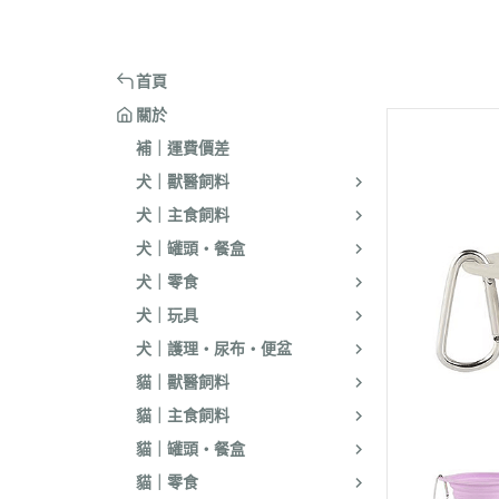
嘴套
樓梯｜防滑地墊
・洗淨｜護毛
・環境消臭｜忌
・汪喵星球
・手作零食
蹭毛器
．獸醫｜希爾思
．杜莎｜Aurori
魚｜雞｜鴨｜飼料
頭套
窗台｜吊床｜架高床
・低敏｜驅蟲
・防舔咬｜不食
・主食罐
・起司乳酪
球型玩具
．獸醫｜法米納 VetLife
・野性魅力｜歐
烏龜｜飼料
術後防舔衣
床窩｜帳篷｜電熱毯
・乾洗｜香氛｜DIY小物
首頁
・副食罐
・化毛點心
貓草玩具
．獸醫｜瑪恩吉
・法米納 Farmi
外出用品
防咬籠
草蓆｜涼墊｜鋁鍋
關於
・排梳｜針梳｜工具梳
・泥狀罐
・貓草｜木天寥
魚造型玩具
．本牧｜渴望｜PU
補｜運費價差
・蚤梳｜脫毛梳｜按摩梳
國純華
・湯罐
・薄片｜海鮮魚乾
解憂小玩意
犬｜獸醫飼料
・澡刷｜洗腳杯｜黏毛器
．素力高｜紐頓
・餐包｜餐盒
・肉條｜肉片｜香絲
麻繩製玩具
犬｜主食飼料
WELLNESS
・濕紙巾｜吸水巾｜澡盆｜棉棒
・經濟罐｜素食罐
・餡餅｜錠狀｜潔牙片
逗貓棒｜補充頭
犬｜罐頭・餐盒
．柏萊富 BlackW
・指甲剪｜耳鉗｜剪刀｜電剪
抓板｜抓墊
犬｜零食
．曙光｜雞湯｜
・防咬手套｜美容桌｜吹風機
小跳台｜貓抓柱
犬｜玩具
．Go | Now｜超
大跳台
犬｜護理・尿布・便盆
．NB｜巔峰｜艾
貓｜獸醫飼料
．歐睿健｜愛肯
貓｜主食飼料
．赫緻｜切爾西
貓｜罐頭・餐盒
．歐奇斯｜特百滋｜
貓｜零食