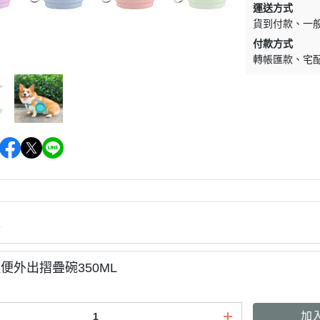
運送方式
墊材｜睡窩
格瑞醫生
貨到付款
一
保溫燈｜配件
ay Pets星期
付款方式
便盆｜涼墊｜跳
轉帳匯款
宅
仕｜三兄弟
玩具｜啃木｜礦
｜日本犬
頭套｜沐浴｜梳
OMO
SELECT
特
健時刻
情
奶｜自然本色
巧思｜梅比斯
便外出摺疊碗350ML
｜WASATCH
加