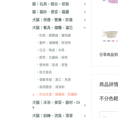
貓｜玩具・跳台・抓板
．嘿囉｜納茲｜
貓｜貓砂．便盆・貓鏟
・超越顛峰｜Sund
犬貓｜保健・營養・防蚤
天
犬貓｜餐具・儲糧・濾芯
．荒野饗宴｜森
・奶瓶｜餵藥器｜罐頭蓋
．吉夫特｜野宴
・量杯｜儲糧桶｜除濕劑
．倍力｜福壽｜G
・日式｜陶瓷｜木質
分享商品到
．囍碗｜尊爵｜
・膠質｜白鐵碗｜碗架
BALANCE
・慢食碗｜餐桌｜餐墊
．烘焙客｜歐娜
・掛式餐具
．海陸饗宴｜關
・電動食器｜濾芯｜馬達
商品詳
・兩用餵食｜清潔刷
．瑪丁｜梅亞奶
・外出水壺｜摺疊碗｜防蟻碗
．沛克樂｜博士
不分色輕
犬貓｜沐浴・美容・器材・DI
・黑酵母｜艾思柏
Y
瓦莎奇
犬貓｜訓練・消臭・清潔