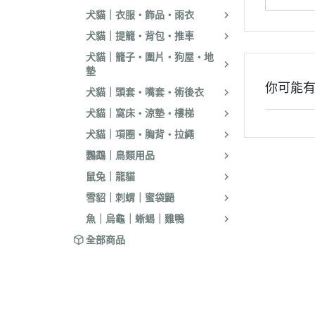
．耐吉斯｜優格
犬貓｜衣服・飾品・雨衣
．LV藍帶精選｜
犬貓｜提籠・背包・推車
．慧心｜英格迪
犬貓｜籠子・圍片・狗屋・地
墊
．晶燉｜西莎｜
你可能
犬貓｜頭套・嘴套・術後衣
．希爾思
犬貓｜窩床・涼墊・樓梯
．皇家
犬貓｜項圈・胸背・拉繩
．素食｜經濟｜
鸚鵡｜鳥類用品
鼠兔｜龍貓
雪貂｜刺蝟｜蜜袋鼯
魚｜烏龜｜蜥蜴｜雞鴨
全部商品