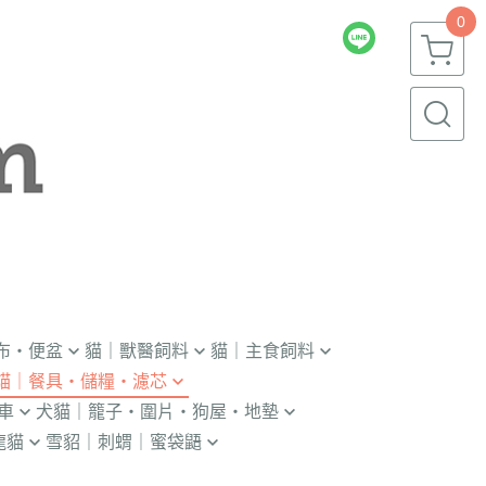
0
布・便盆
貓｜獸醫飼料
貓｜主食飼料
貓｜餐具・儲糧・濾芯
｜輔助輪
．獸醫｜V.O.M
．冷凍｜汪喵星球｜OKi
車
犬貓｜籠子・圍片・狗屋・地墊
瓶｜餵藥器｜罐頭蓋
．獸醫｜首護
・冷凍乾燥主食凍乾
龍貓
雪貂｜刺蝟｜蜜袋鼯
貓門
杯｜儲糧桶｜除濕劑
．獸醫｜皇家
．本牧｜無敵｜瑪恩吉