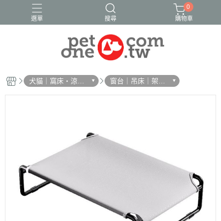
0
選單
搜尋
購物車
犬貓｜窩床・涼
窗台｜吊床｜架高
墊・樓梯
床