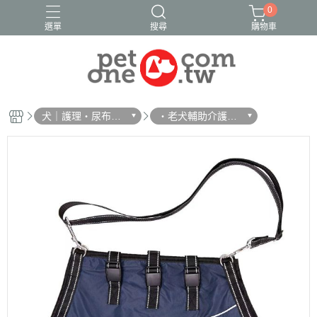
0
選單
搜尋
購物車
犬｜護理・尿布・
・老犬輔助介護｜
便盆
輔助輪