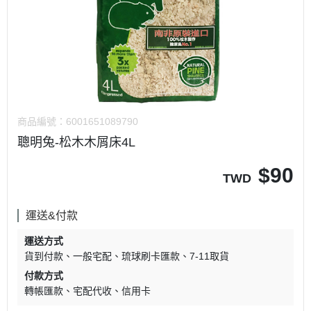
商品編號：
6001651089790
聰明兔-松木木屑床4L
$
90
TWD
運送&付款
運送方式
貨到付款
一般宅配
琉球刷卡匯款
7-11取貨
付款方式
轉帳匯款
宅配代收
信用卡