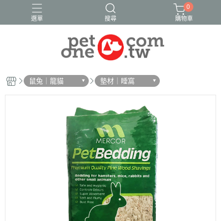
0
選單
搜尋
購物車
鼠兔｜龍貓
墊材｜睡窩