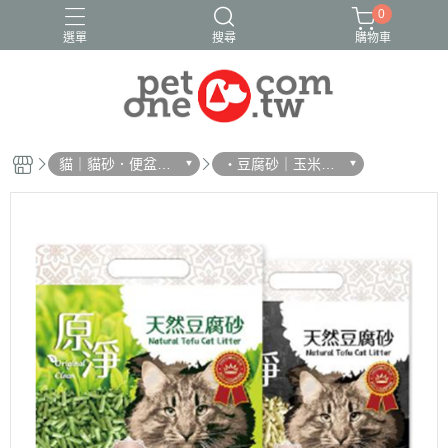
0
選單
搜尋
購物車
貓｜貓砂．便盆・
・豆腐砂｜玉米砂
貓鏟
｜稻殼砂