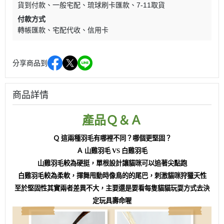
貨到付款
一般宅配
琉球刷卡匯款
7-11取貨
付款方式
轉帳匯款
宅配代收
信用卡
分享商品到
商品詳情
產品Ｑ＆Ａ
Ｑ 這兩種羽毛有哪裡不同？哪個更堅固？
Ａ 山雞羽毛 VS 白雞羽毛
山雞羽毛較為硬挺，單根設計讓貓咪可以追著尖點跑
白雞羽毛較為柔軟，揮舞甩動時像鳥的的尾巴，刺激貓咪狩獵天性
至於堅固性其實兩者差異不大，主要還是要看每隻貓貓玩耍方式去決
定玩具壽命喔