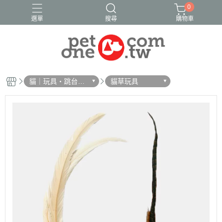
0
選單
搜尋
購物車
貓｜玩具・跳台・
貓草玩具
抓板