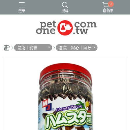
0
選單
搜尋
購物車
鼠兔｜龍貓
倉鼠｜點心｜磨牙