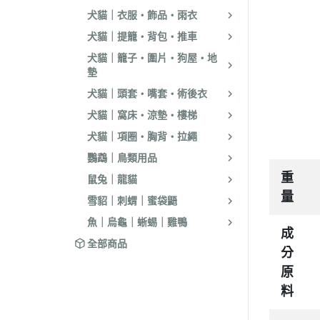
．耐吉斯｜優格
犬貓｜衣服・飾品・雨衣
．LV藍帶精選｜
犬貓｜提籠・背包・推車
．慧心｜英格迪
犬貓｜籠子・圍片・狗屋・地
墊
．晶燉｜西莎｜
犬貓｜頭套・嘴套・術後衣
．希爾思
犬貓｜窩床・涼墊・樓梯
．皇家
犬貓｜項圈・胸背・拉繩
．素食｜經濟｜
鸚鵡｜鳥類用品
重
鼠兔｜龍貓
量
雪貂｜刺蝟｜蜜袋鼯
魚｜烏龜｜蜥蜴｜雞鴨
成
全部商品
分
原
料