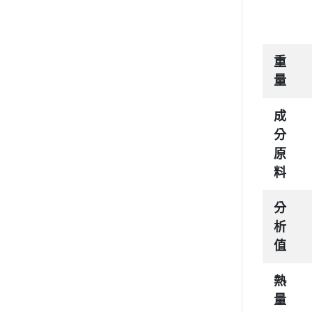
重
量
成
分
原
料
分
析
值
熱
量