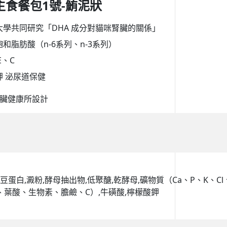
活主食餐包1號-鮪泥狀
BALANCE
大學共同研究「DHA 成分對貓咪腎臟的關係」
・日清｜万彩膳食｜銀湯匙
和脂肪酸（n-6系列、n-3系列）
・猋｜美士｜烘焙客
E、C
・LV藍帶｜班尼菲｜德國樂寵
 泌尿道保健
・格瑞醫生｜優格｜耐吉斯
・希爾思
臟健康所設計
・皇家
・素食｜平價飼料
豆蛋白,澱粉,酵母抽出物,低聚醣,乾酵母,礦物質（Ca、P、K、Cl、 
酸、葉酸、生物素、膽鹼、C）,牛磺酸,檸檬酸鉀