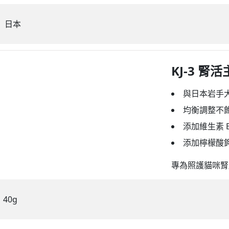
日本
KJ-3 腎
與日本岩手
均衡調整不飽
添加維生素 
添加檸檬酸鉀
專為照護貓咪腎
40g