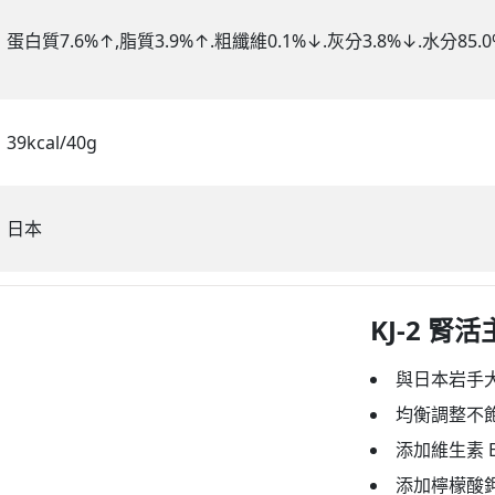
蛋白質7.6%↑,脂質3.9%↑.粗纖維0.1%↓.灰分3.8%↓.水分85.0%↓
39kcal/40g
日本
KJ-2 腎
與日本岩手
均衡調整不飽
添加維生素 
添加檸檬酸鉀