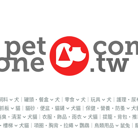
飼料
犬｜罐頭・餐盒
犬｜零食
犬｜玩具
犬｜護理・尿
抓板
貓｜貓砂．便盆・貓鏟
犬貓｜保健・營養・防蚤
犬
｜OKi
．流質灌食．健康水
．冷凍乾燥
益智｜漏食｜不倒翁
・老犬輔助介護
消臭・清潔
犬貓｜衣服・飾品・雨衣
犬貓｜提籠・背包・推
・礦物砂｜木薯砂
・蚤蝨｜蚊蟲
・奶
・獸醫罐頭
・隨手包
飛盤｜互動玩具
・狗便盆
・樓梯
犬貓｜項圈・胸背・拉繩
鸚鵡｜鳥類用品
鼠兔｜
練笛｜腰包
鈴鐺｜圍兜領巾｜造型項圈
WILL
・松木砂｜木屑砂
・牛奶｜奶粉
・量
獸部落
・泥狀罐頭
・肉泥
棉繩｜牛津布｜磨牙
・尿布墊