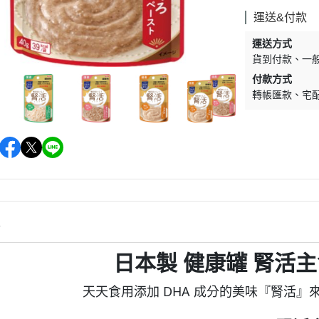
墊材｜睡窩
格瑞醫生
運送&付款
保溫燈｜配件
ay Pets星期
運送方式
便盆｜涼墊｜跳
貨到付款
一
仕｜三兄弟
付款方式
玩具｜啃木｜礦
轉帳匯款
宅
｜日本犬
頭套｜沐浴｜梳
OMO
SELECT
特
健時刻
情
奶｜自然本色
日本製 健康罐 腎活
巧思｜梅比斯
｜WASATCH
天天食用添加 DHA 成分的美味『腎活』