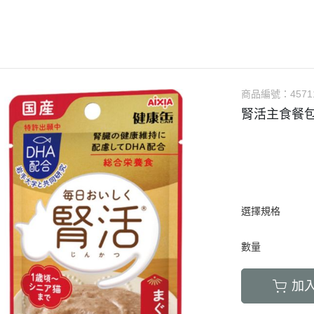
LED項圈｜吊飾｜名牌｜雨傘
飼料
天竺鼠｜飼料
避劑
鞋襪｜帽｜眼鏡｜自背包
IBIYAYA 翼比呀呀
・紙貓砂｜沸石砂
・口腔｜護牙齒
・日
a極光｜索美達
・主食罐
・肉乾肉條
膠質
・紙尿褲
貓項圈｜胸背｜拉繩
零食
龍貓｜飼料｜用
糞
雨衣｜救生衣｜雨傘
PETSTRO沛德奧
・豆腐砂｜玉米砂｜稻殼砂
・耳道｜止血粉
・膠
力｜藍摯
・副食罐
・海鮮魚乾
布偶
・生理褲
伸縮拉繩｜雙頭牽繩｜延長繩
餵食餐具
倉鼠｜飼料
派對節慶裝
PUBT移動城堡
・水晶砂｜尿意檢驗砂
・骨骼｜護關節
・慢
na｜瑞威
・餐盒｜餐包
・肉鬆佐料
食物造型
・公狗禮貌帶
SPUTNIK｜ELITE PET
玩具｜訓練笛
倉鼠｜點心｜磨
小型秋冬裝
推車｜配件
・時尚貓砂屋
・化毛｜泌尿道
・掛
RELUXE 美
・經濟犬罐
・起司乳酪
球型玩具
・撿便器｜引便
EZDOG｜PREMIER防暴衝
營養品｜沐浴｜防蟲
倉鼠｜浴廁｜鼠
商品編號：
4571
中大型犬裝
推車｜中小型
・單層 貓便盆
・眼睛｜淚腺痕
・電
・素食犬罐
・餅乾饅頭
有聲玩具
腎活主食餐包
D.A.B
腳鍊｜外出繩｜衣服
倉鼠｜籠｜配件
春夏涼爽衣
推車｜中型
nutram｜
・雙層 貓便盆
・護掌｜毛髮皮膚
・兩
・保健機能
萬啾乳膠
沛貝兒
鳥窩｜吊床｜保溫燈
兔子｜飼料
情緒安撫衣
推車｜大型
・貓砂鏟｜落砂墊｜除臭粉
・肝腎｜心臟血管
・外
・耐咬皮骨
KONG
白鐵鍊
站棍｜站架｜籠子配件
牧草｜草磚
ood｜LUCY
主人衣服｜圍裙
提袋｜斜背包｜袋鼠包
・暈車｜情緒安撫
．牛筋｜雞筋｜鴕鳥筋
TUFFY｜MIGHTY
項圈
鳥籠｜外出籠
草食｜點心｜磨
心寵
背包｜拉桿包｜配件
・呼吸道｜免疫力
・耳｜蹄｜肺｜骨頭
GIGwi
胸背
營養品
躍
選擇規格
車內用品｜腳踏車配件
・益生菌｜腸胃消化
・潔牙骨｜袋
拉繩
草架｜草球
富鮮
小型運輸籠
・維他命｜綜合營養
・潔牙骨｜桶
數量
安全帶
餵食餐具
拿｜阿拉卡特
中小型運輸籠
牽繩｜外出籠
｜自然印記
中大型運輸籠
加
兔籠｜圍欄｜踏
nulo諾樂