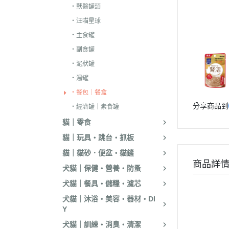
・獸醫罐頭
．嘿囉｜納茲｜
・汪喵星球
・超越顛峰｜Sund
・主食罐
天
・副食罐
．荒野饗宴｜森
・泥狀罐
．吉夫特｜野宴
・湯罐
．倍力｜福壽｜G
・餐包｜餐盒
分享商品到
．囍碗｜尊爵｜
・經濟罐｜素食罐
BALANCE
貓｜零食
．烘焙客｜歐娜
貓｜玩具・跳台・抓板
貓｜貓砂．便盆・貓鏟
．海陸饗宴｜關
商品詳
犬貓｜保健・營養・防蚤
．瑪丁｜梅亞奶
犬貓｜餐具・儲糧・濾芯
．沛克樂｜博士
犬貓｜沐浴・美容・器材・DI
・黑酵母｜艾思柏
Y
瓦莎奇
犬貓｜訓練・消臭・清潔