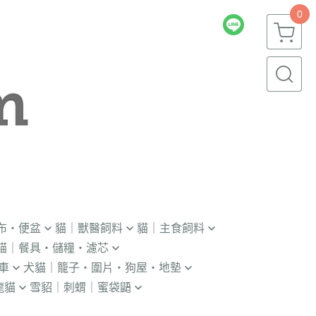
0
布・便盆
貓｜獸醫飼料
貓｜主食飼料
貓｜餐具・儲糧・濾芯
｜輔助輪
．獸醫｜V.O.M
．冷凍｜汪喵星球｜OKi
車
犬貓｜籠子・圍片・狗屋・地墊
瓶｜餵藥器｜罐頭蓋
．獸醫｜首護
・冷凍乾燥主食凍乾
龍貓
雪貂｜刺蝟｜蜜袋鼯
貓門
杯｜儲糧桶｜除濕劑
．獸醫｜皇家
．本牧｜無敵｜瑪恩吉