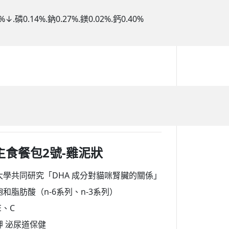
.磷0.14%.鈉0.27%.鎂0.02%.鈣0.40%
活主食餐包2號-雞泥狀
大學共同研究「DHA 成分對貓咪腎臟的關係」
和脂肪酸（n-6系列、n-3系列）
E、C
 泌尿道保健