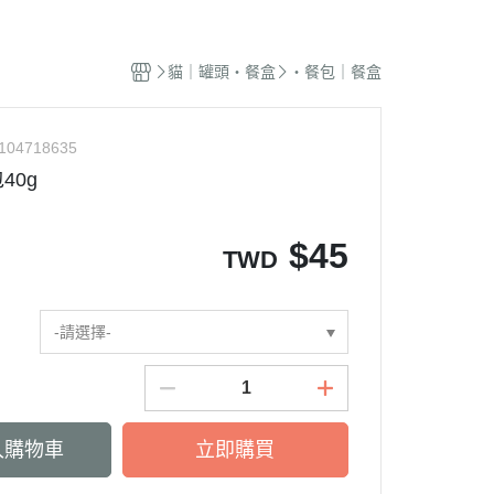
蜜袋鼯｜飼料
貓籠｜吊床
式｜陶瓷｜木質
．獸醫｜希爾思
．杜莎｜歐力｜森仕
品
蜜袋鼯｜零食
白鐵籠
質｜白鐵碗｜碗架
．獸醫｜法米納
・法米納｜貓侍｜法麗
貓｜罐頭・餐盒
・餐包｜餐盒
蜜袋鼯｜外出
烤漆籠
食碗｜餐桌｜餐墊
．獸醫｜瑪恩吉
・曙光｜雞湯｜真原力
牙
蜜袋鼯｜籠子｜配件
圍片｜門欄｜活動門
式餐具
劑
・野性魅力｜歐娜特｜Auroria極
砂
104718635
松鼠｜飼料
摺疊帳篷｜造型狗屋
光
動食器｜濾芯｜馬達
40g
松鼠｜外出
防風套｜蚊帳｜站板｜地墊
・三兄弟｜嘿囉｜納茲
用餵食｜清潔刷
雪貂｜飼料
・Go! | Now｜切爾西｜自然印記
出水壺｜摺疊碗｜防蟻碗
$
45
TWD
刺蝟｜飼料
・柏萊富｜紐頓nutram｜藍摯
牙
刺蝟｜零食
・比利夫｜啟蒙｜維爾茲
刺蝟｜外出
-請選擇-
・渴望｜歐睿健｜愛肯拿
保健｜營養品
・特百滋｜自然小貓｜超級丹
滾輪｜籠子
・倍力｜心寵｜PURELUXE 美
餵食餐具
國純華
入購物車
立即購買
墊
衣服｜牽繩
・野宴｜奧蘭多｜英格迪