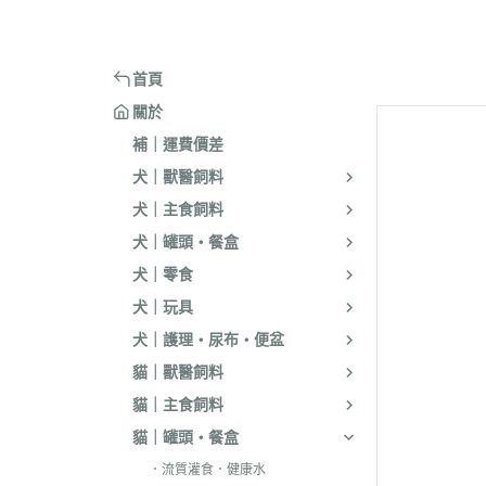
嘴套
樓梯｜防滑地墊
・洗淨｜護毛
・環境消臭｜忌
・汪喵星球
・手作零食
蹭毛器
．獸醫｜希爾思
．杜莎｜Aurori
魚｜雞｜鴨｜飼料
頭套
窗台｜吊床｜架高床
・低敏｜驅蟲
・防舔咬｜不食
・主食罐
・起司乳酪
球型玩具
．獸醫｜法米納 VetLife
・野性魅力｜歐
烏龜｜飼料
術後防舔衣
床窩｜帳篷｜電熱毯
・乾洗｜香氛｜DIY小物
首頁
・副食罐
・化毛點心
貓草玩具
．獸醫｜瑪恩吉
・法米納 Farmi
外出用品
防咬籠
草蓆｜涼墊｜鋁鍋
關於
・排梳｜針梳｜工具梳
・泥狀罐
・貓草｜木天寥
魚造型玩具
．本牧｜渴望｜PU
補｜運費價差
・蚤梳｜脫毛梳｜按摩梳
國純華
・湯罐
・薄片｜海鮮魚乾
解憂小玩意
犬｜獸醫飼料
・澡刷｜洗腳杯｜黏毛器
．素力高｜紐頓
・餐包｜餐盒
・肉條｜肉片｜香絲
麻繩製玩具
犬｜主食飼料
WELLNESS
・濕紙巾｜吸水巾｜澡盆｜棉棒
・經濟罐｜素食罐
・餡餅｜錠狀｜潔牙片
逗貓棒｜補充頭
犬｜罐頭・餐盒
．柏萊富 BlackW
・指甲剪｜耳鉗｜剪刀｜電剪
抓板｜抓墊
犬｜零食
．曙光｜雞湯｜
・防咬手套｜美容桌｜吹風機
小跳台｜貓抓柱
犬｜玩具
．Go | Now｜超
大跳台
犬｜護理・尿布・便盆
．NB｜巔峰｜艾
貓｜獸醫飼料
．歐睿健｜愛肯
貓｜主食飼料
．赫緻｜切爾西
貓｜罐頭・餐盒
．歐奇斯｜特百滋｜
．流質灌食．健康水