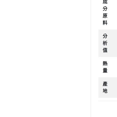
成
分
原
料
分
析
值
熱
量
產
地