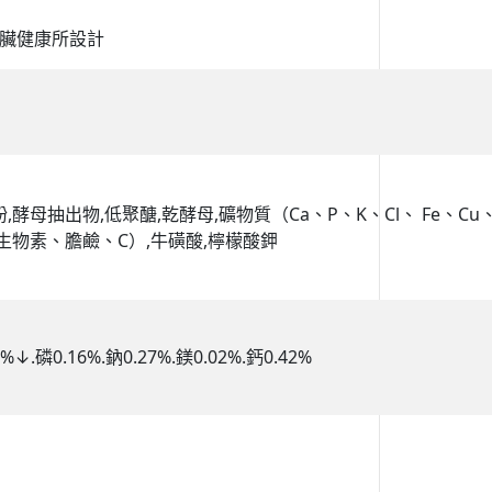
臟健康所設計
粉,酵母抽出物,低聚醣,乾酵母,礦物質（Ca、P、K、Cl、 Fe、Cu
、生物素、膽鹼、C）,牛磺酸,檸檬酸鉀
.磷0.16%.鈉0.27%.鎂0.02%.鈣0.42%