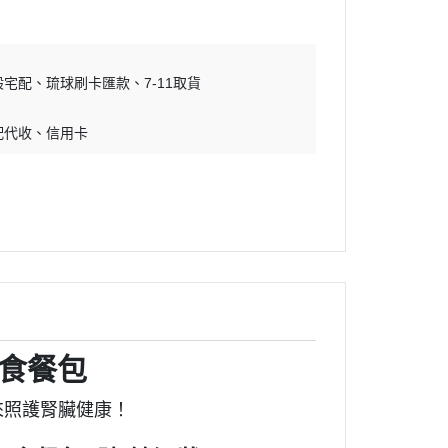
吊床｜睡窩
・原野｜速利高｜瑞威
保溫燈｜配件
・NB ｜巔峰｜超躍｜索美達
板
便盆｜踏墊｜跳板
般宅配
琉球刷卡匯款
・超越顛峰｜梅亞奶奶
7-11取貨
物鈣
沐浴｜梳子｜指甲剪
・囍碗｜尊爵｜黑酵母
配代收
信用卡
子｜指甲剪
・貓侍｜艾思柏｜博士巧思｜梅
比斯
・貓倍麗｜歐娜特｜WASATCH
瓦莎奇
・Catit嘿卡堤｜海陸饗宴｜阿拉
卡特
・荒野藍山｜荒野饗宴｜nulo諾
樂
主食餐包
・莫比｜DN天然饌｜Schesir 鮮
來照護腎臟健康！
時
・晶燉｜慧心｜SELECT