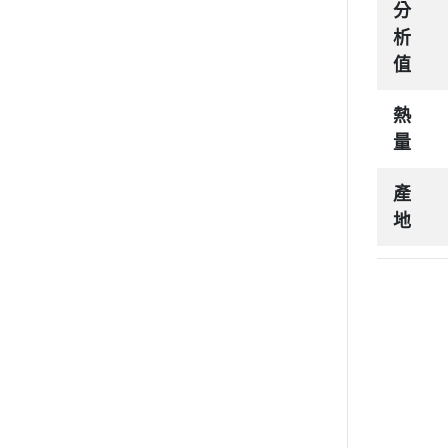
分
析
值
熱
量
產
地