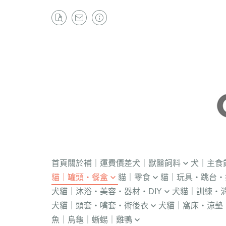
首頁
關於
補｜運費價差
犬｜獸醫飼料
犬｜主食
貓｜罐頭・餐盒
貓｜零食
貓｜玩具・跳台・
．獸醫｜V.O.M
・冷凍｜汪喵星球
犬貓｜沐浴・美容・器材・DIY
犬貓｜訓練・
．流質灌食．健康水
・冷凍乾燥
KONG
．獸醫｜首護
．軟性飼料
犬貓｜頭套・嘴套・術後衣
犬貓｜窩床・涼墊
・貓洗毛精
・訓練響板｜訓
・獸醫罐頭
・貓咪肉泥
隧道
．獸醫｜皇家
・汪喵星球｜怪
魚｜烏龜｜蜥蜴｜雞鴨