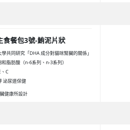
活主食餐包3號-鮪泥片狀
大學共同研究「DHA 成分對貓咪腎臟的關係」
和脂肪酸（n-6系列、n-3系列）
E、C
 泌尿道保健
臟健康所設計