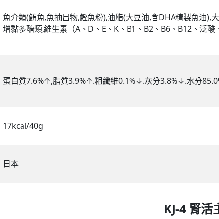
魚介類(鮪魚,魚抽出物,鰹魚粉),油脂(大豆油,含DHA精製魚油),大
增黏多醣類,維生素（A、D、E、K、B1、B2、B6、B12、泛
蛋白質7.6%↑,脂質3.9%↑.粗纖維0.1%↓.灰分3.8%↓.水分85.0%↓
17kcal/40g
日本
KJ-4 腎