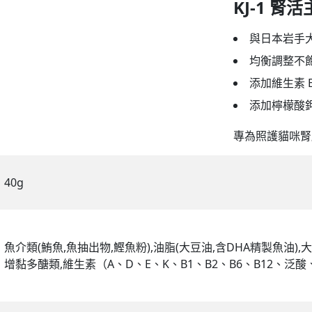
KJ-1 腎
班尼菲
與日本岩手
均衡調整不飽
德國樂寵
添加維生素 
添加檸檬酸鉀
專為照護貓咪腎
量販包
40g
魚介類(鮪魚,魚抽出物,鰹魚粉),油脂(大豆油,含DHA精製魚油),大
增黏多醣類,維生素（A、D、E、K、B1、B2、B6、B12、泛