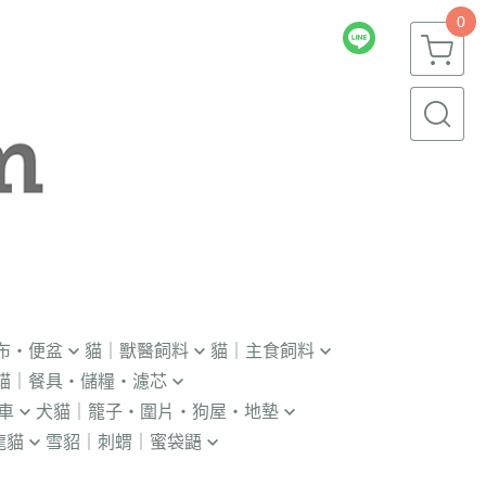
0
布・便盆
貓｜獸醫飼料
貓｜主食飼料
貓｜餐具・儲糧・濾芯
｜輔助輪
．獸醫｜V.O.M
．冷凍｜汪喵星球｜OKi
車
犬貓｜籠子・圍片・狗屋・地墊
瓶｜餵藥器｜罐頭蓋
．獸醫｜首護
・冷凍乾燥主食凍乾
龍貓
雪貂｜刺蝟｜蜜袋鼯
貓門
杯｜儲糧桶｜除濕劑
．獸醫｜皇家
．本牧｜無敵｜瑪恩吉