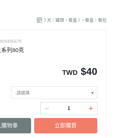
蜜袋鼯｜飼料
貓籠｜吊床
式｜陶瓷｜木質
．獸醫｜希爾思
．杜莎｜歐力｜森仕
品
蜜袋鼯｜零食
白鐵籠
質｜白鐵碗｜碗架
．獸醫｜法米納
・法米納｜貓侍｜法麗
犬｜罐頭・餐盒
・餐盒｜餐包
蜜袋鼯｜外出
烤漆籠
食碗｜餐桌｜餐墊
．獸醫｜瑪恩吉
・曙光｜雞湯｜真原力
牙
蜜袋鼯｜籠子｜配件
圍片｜門欄｜活動門
式餐具
劑
・野性魅力｜歐娜特｜Auroria極
砂
409495678
松鼠｜飼料
摺疊帳篷｜造型狗屋
光
動食器｜濾芯｜馬達
系列80克
松鼠｜外出
防風套｜蚊帳｜站板｜地墊
・三兄弟｜嘿囉｜納茲
用餵食｜清潔刷
雪貂｜飼料
・Go! | Now｜切爾西｜自然印記
出水壺｜摺疊碗｜防蟻碗
$
40
TWD
刺蝟｜飼料
・柏萊富｜紐頓nutram｜藍摯
牙
刺蝟｜零食
・比利夫｜啟蒙｜維爾茲
刺蝟｜外出
-請選擇-
・渴望｜歐睿健｜愛肯拿
保健｜營養品
・特百滋｜自然小貓｜超級丹
滾輪｜籠子
・倍力｜心寵｜PURELUXE 美
餵食餐具
國純華
入購物車
立即購買
墊
衣服｜牽繩
・野宴｜奧蘭多｜英格迪