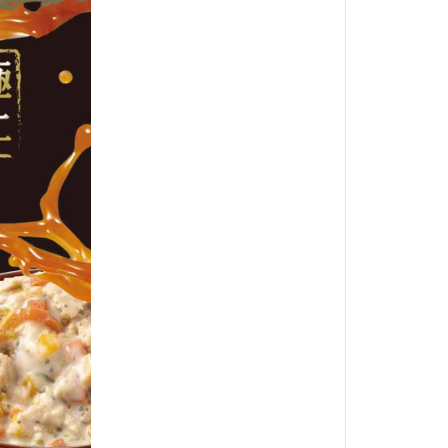
BALANCE
・日清｜万彩膳食｜銀湯匙
・猋｜美士｜烘焙客
・LV藍帶｜班尼菲｜德國樂寵
・格瑞醫生｜優格｜耐吉斯
・希爾思
・皇家
・素食｜平價飼料