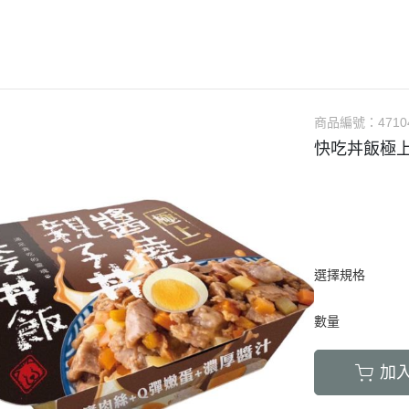
LED項圈｜吊飾｜名牌｜雨傘
飼料
天竺鼠｜飼料
避劑
鞋襪｜帽｜眼鏡｜自背包
IBIYAYA 翼比呀呀
・紙貓砂｜沸石砂
・口腔｜護牙齒
・日
a極光｜索美達
・主食罐
・肉乾肉條
膠質
・紙尿褲
貓項圈｜胸背｜拉繩
零食
龍貓｜飼料｜用
糞
雨衣｜救生衣｜雨傘
PETSTRO沛德奧
・豆腐砂｜玉米砂｜稻殼砂
・耳道｜止血粉
・膠
力｜藍摯
・副食罐
・海鮮魚乾
布偶
・生理褲
伸縮拉繩｜雙頭牽繩｜延長繩
餵食餐具
倉鼠｜飼料
派對節慶裝
PUBT移動城堡
・水晶砂｜尿意檢驗砂
・骨骼｜護關節
・慢
na｜瑞威
・餐盒｜餐包
・肉鬆佐料
食物造型
・公狗禮貌帶
SPUTNIK｜ELITE PET
玩具｜訓練笛
倉鼠｜點心｜磨
小型秋冬裝
推車｜配件
・時尚貓砂屋
・化毛｜泌尿道
・掛
RELUXE 美
・經濟犬罐
・起司乳酪
球型玩具
・撿便器｜引便
EZDOG｜PREMIER防暴衝
營養品｜沐浴｜防蟲
倉鼠｜浴廁｜鼠
商品編號：
4710
中大型犬裝
推車｜中小型
・單層 貓便盆
・眼睛｜淚腺痕
・電
・素食犬罐
・餅乾饅頭
有聲玩具
快吃丼飯極上
D.A.B
腳鍊｜外出繩｜衣服
倉鼠｜籠｜配件
春夏涼爽衣
推車｜中型
nutram｜
・雙層 貓便盆
・護掌｜毛髮皮膚
・兩
・保健機能
萬啾乳膠
沛貝兒
鳥窩｜吊床｜保溫燈
兔子｜飼料
情緒安撫衣
推車｜大型
・貓砂鏟｜落砂墊｜除臭粉
・肝腎｜心臟血管
・外
・耐咬皮骨
KONG
白鐵鍊
站棍｜站架｜籠子配件
牧草｜草磚
ood｜LUCY
主人衣服｜圍裙
提袋｜斜背包｜袋鼠包
・暈車｜情緒安撫
．牛筋｜雞筋｜鴕鳥筋
TUFFY｜MIGHTY
項圈
鳥籠｜外出籠
草食｜點心｜磨
心寵
背包｜拉桿包｜配件
・呼吸道｜免疫力
・耳｜蹄｜肺｜骨頭
GIGwi
胸背
營養品
躍
選擇規格
車內用品｜腳踏車配件
・益生菌｜腸胃消化
・潔牙骨｜袋
拉繩
草架｜草球
富鮮
小型運輸籠
・維他命｜綜合營養
・潔牙骨｜桶
數量
安全帶
餵食餐具
拿｜阿拉卡特
中小型運輸籠
牽繩｜外出籠
｜自然印記
中大型運輸籠
加
兔籠｜圍欄｜踏
nulo諾樂