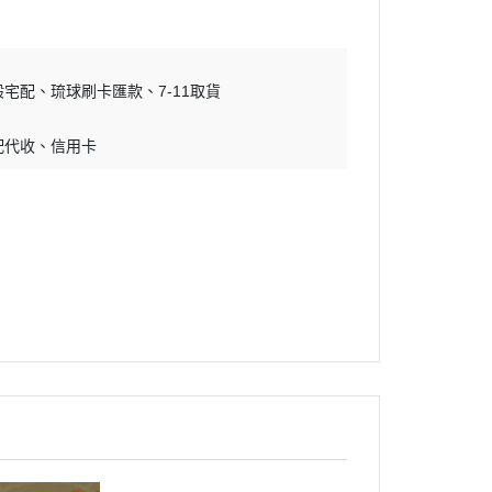
吊床｜睡窩
・原野｜速利高｜瑞威
保溫燈｜配件
・NB ｜巔峰｜超躍｜索美達
板
便盆｜踏墊｜跳板
般宅配
琉球刷卡匯款
・超越顛峰｜梅亞奶奶
7-11取貨
物鈣
沐浴｜梳子｜指甲剪
・囍碗｜尊爵｜黑酵母
配代收
信用卡
子｜指甲剪
・貓侍｜艾思柏｜博士巧思｜梅
比斯
・貓倍麗｜歐娜特｜WASATCH
瓦莎奇
・Catit嘿卡堤｜海陸饗宴｜阿拉
卡特
・荒野藍山｜荒野饗宴｜nulo諾
樂
・莫比｜DN天然饌｜Schesir 鮮
時
・晶燉｜慧心｜SELECT