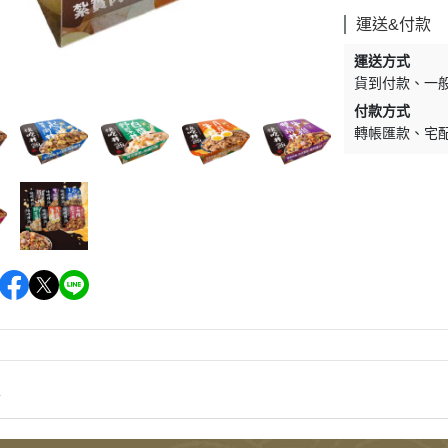
墊材｜睡窩
格瑞醫生
運送&付款
保溫燈｜配件
ay Pets星期
運送方式
便盆｜涼墊｜跳
貨到付款
一
仕｜三兄弟
付款方式
玩具｜啃木｜礦
轉帳匯款
宅
｜日本犬
頭套｜沐浴｜梳
OMO
SELECT
特
健時刻
奶｜自然本色
巧思｜梅比斯
情
｜WASATCH