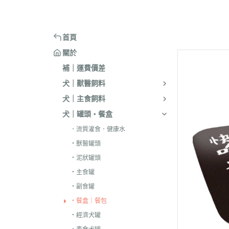
嘴套
樓梯｜防滑地墊
・洗淨｜護毛
・環境消臭｜忌
・汪喵星球
・手作零食
蹭毛器
．獸醫｜希爾思
．杜莎｜Aurori
魚｜雞｜鴨｜飼料
頭套
窗台｜吊床｜架高床
・低敏｜驅蟲
・防舔咬｜不食
・主食罐
・起司乳酪
球型玩具
．獸醫｜法米納 VetLife
・野性魅力｜歐
烏龜｜飼料
術後防舔衣
床窩｜帳篷｜電熱毯
・乾洗｜香氛｜DIY小物
首頁
・副食罐
・化毛點心
貓草玩具
．獸醫｜瑪恩吉
・法米納 Farmi
外出用品
防咬籠
草蓆｜涼墊｜鋁鍋
關於
・排梳｜針梳｜工具梳
・泥狀罐
・貓草｜木天寥
魚造型玩具
．本牧｜渴望｜PU
補｜運費價差
・蚤梳｜脫毛梳｜按摩梳
國純華
・湯罐
・薄片｜海鮮魚乾
解憂小玩意
犬｜獸醫飼料
・澡刷｜洗腳杯｜黏毛器
．素力高｜紐頓
・餐包｜餐盒
・肉條｜肉片｜香絲
麻繩製玩具
犬｜主食飼料
WELLNESS
・濕紙巾｜吸水巾｜澡盆｜棉棒
・經濟罐｜素食罐
・餡餅｜錠狀｜潔牙片
逗貓棒｜補充頭
犬｜罐頭・餐盒
．柏萊富 BlackW
・指甲剪｜耳鉗｜剪刀｜電剪
抓板｜抓墊
．流質灌食．健康水
．曙光｜雞湯｜
・防咬手套｜美容桌｜吹風機
小跳台｜貓抓柱
・獸醫罐頭
．Go | Now｜超
大跳台
・泥狀罐頭
．NB｜巔峰｜艾
・主食罐
・副食罐
．歐睿健｜愛肯
・餐盒｜餐包
．赫緻｜切爾西
・經濟犬罐
．歐奇斯｜特百滋｜