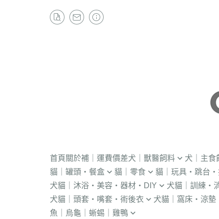
首頁
關於
補｜運費價差
犬｜獸醫飼料
犬｜主食
貓｜罐頭・餐盒
貓｜零食
貓｜玩具・跳台・
．獸醫｜V.O.M
・冷凍｜汪喵星球
犬貓｜沐浴・美容・器材・DIY
犬貓｜訓練・
．流質灌食．健康水
・冷凍乾燥
KONG
．獸醫｜首護
．軟性飼料
犬貓｜頭套・嘴套・術後衣
犬貓｜窩床・涼墊
・貓洗毛精
・訓練響板｜訓
・獸醫罐頭
・貓咪肉泥
隧道
．獸醫｜皇家
・汪喵星球｜怪
魚｜烏龜｜蜥蜴｜雞鴨