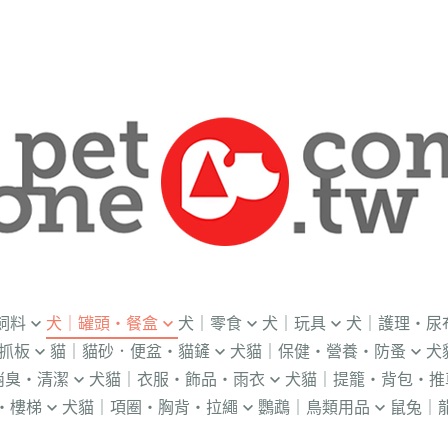
飼料
犬｜罐頭・餐盒
犬｜零食
犬｜玩具
犬｜護理・尿
抓板
貓｜貓砂．便盆・貓鏟
犬貓｜保健・營養・防蚤
犬
｜OKi
．流質灌食．健康水
．冷凍乾燥
益智｜漏食｜不倒翁
・老犬輔助介護
消臭・清潔
犬貓｜衣服・飾品・雨衣
犬貓｜提籠・背包・推
・礦物砂｜木薯砂
・蚤蝨｜蚊蟲
・奶
・獸醫罐頭
・隨手包
飛盤｜互動玩具
・狗便盆
・樓梯
犬貓｜項圈・胸背・拉繩
鸚鵡｜鳥類用品
鼠兔｜
練笛｜腰包
鈴鐺｜圍兜領巾｜造型項圈
WILL
・松木砂｜木屑砂
・牛奶｜奶粉
・量
獸部落
・泥狀罐頭
・肉泥
棉繩｜牛津布｜磨牙
・尿布墊