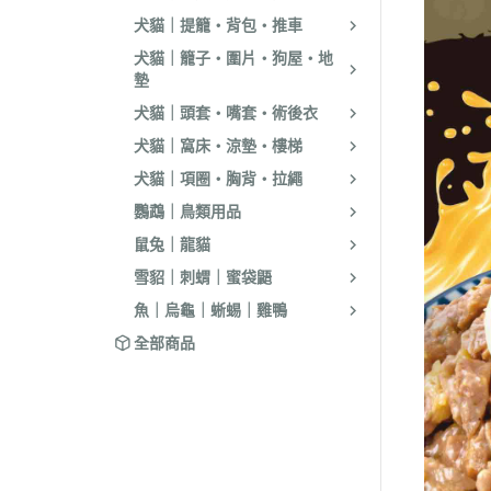
．耐吉斯｜優格
犬貓｜提籠・背包・推車
．LV藍帶精選｜
犬貓｜籠子・圍片・狗屋・地
墊
．慧心｜英格迪
犬貓｜頭套・嘴套・術後衣
．晶燉｜西莎｜
犬貓｜窩床・涼墊・樓梯
．希爾思
犬貓｜項圈・胸背・拉繩
．皇家
鸚鵡｜鳥類用品
．素食｜經濟｜
鼠兔｜龍貓
雪貂｜刺蝟｜蜜袋鼯
魚｜烏龜｜蜥蜴｜雞鴨
全部商品