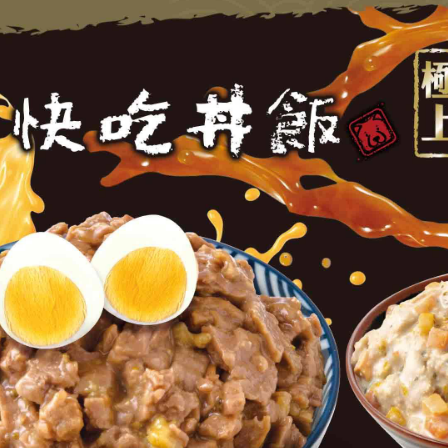
班尼菲
德國樂寵
量販包