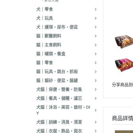
・素食犬罐
．嘿囉｜納茲｜
犬｜零食
・超越顛峰｜Sund
犬｜玩具
天
犬｜護理・尿布・便盆
．荒野饗宴｜森
貓｜獸醫飼料
．吉夫特｜野宴
貓｜主食飼料
．倍力｜福壽｜G
貓｜罐頭・餐盒
．囍碗｜尊爵｜
貓｜零食
BALANCE
貓｜玩具・跳台・抓板
．烘焙客｜歐娜
貓｜貓砂．便盆・貓鏟
分享商品到
．海陸饗宴｜關
犬貓｜保健・營養・防蚤
犬貓｜餐具・儲糧・濾芯
．瑪丁｜梅亞奶
犬貓｜沐浴・美容・器材・DI
．沛克樂｜博士
Y
商品詳
・黑酵母｜艾思柏
犬貓｜訓練・消臭・清潔
瓦莎奇
犬貓｜衣服・飾品・雨衣