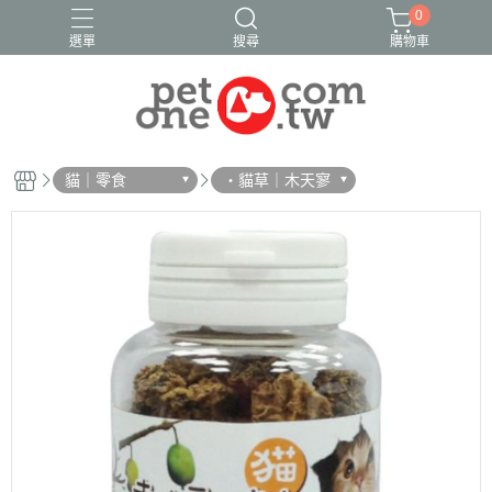
0
選單
搜尋
購物車
貓｜零食
・貓草｜木天寥