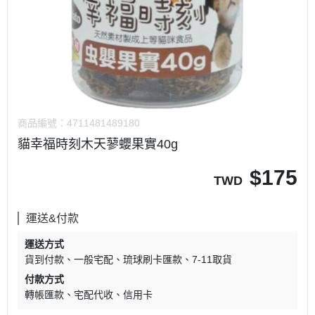
商品編號：
4711481489180
貓幸福時刻木天蓼蠳果實40g
$
175
TWD
運送&付款
運送方式
貨到付款
一般宅配
琉球刷卡匯款
7-11取貨
付款方式
轉帳匯款
宅配代收
信用卡