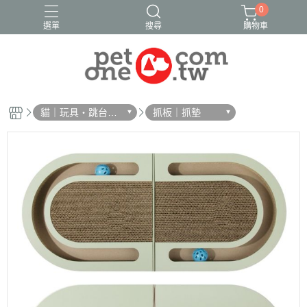
0
選單
搜尋
購物車
貓｜玩具・跳台・
抓板｜抓墊
抓板