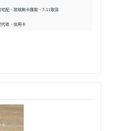
吊床｜睡窩
・原野｜速利高｜瑞威
般宅配
琉球刷卡匯款
7-11取貨
保溫燈｜配件
・NB ｜巔峰｜超躍｜索美達
板
便盆｜踏墊｜跳板
配代收
信用卡
・超越顛峰｜梅亞奶奶
物鈣
沐浴｜梳子｜指甲剪
・囍碗｜尊爵｜黑酵母
子｜指甲剪
・貓侍｜艾思柏｜博士巧思｜梅
比斯
・貓倍麗｜歐娜特｜WASATCH
瓦莎奇
・Catit嘿卡堤｜海陸饗宴｜阿拉
卡特
・荒野藍山｜荒野饗宴｜nulo諾
樂
・莫比｜DN天然饌｜Schesir 鮮
時
・晶燉｜慧心｜SELECT