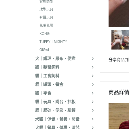
食物造型
．嘿囉｜納茲｜
球型玩具
・超越顛峰｜Sund
有聲玩具
天
萬啾乳膠
．荒野饗宴｜森
KONG
．吉夫特｜野宴
TUFFY｜MIGHTY
GIGwi
．倍力｜福壽｜G
犬｜護理・尿布・便盆
分享商品到
．囍碗｜尊爵｜
貓｜獸醫飼料
BALANCE
貓｜主食飼料
．烘焙客｜歐娜
貓｜罐頭・餐盒
．海陸饗宴｜關
商品詳
貓｜零食
．瑪丁｜梅亞奶
貓｜玩具・跳台・抓板
．沛克樂｜博士
貓｜貓砂．便盆・貓鏟
・黑酵母｜艾思柏
犬貓｜保健・營養・防蚤
瓦莎奇
犬貓｜餐具・儲糧・濾芯