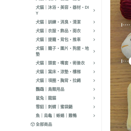
．耐吉斯｜優格
犬貓｜沐浴・美容・器材・DI
．LV藍帶精選｜
Y
犬貓｜訓練・消臭・清潔
．慧心｜英格迪
犬貓｜衣服・飾品・雨衣
．晶燉｜西莎｜
犬貓｜提籠・背包・推車
．希爾思
犬貓｜籠子・圍片・狗屋・地
．皇家
墊
．素食｜經濟｜
犬貓｜頭套・嘴套・術後衣
犬貓｜窩床・涼墊・樓梯
犬貓｜項圈・胸背・拉繩
鸚鵡｜鳥類用品
鼠兔｜龍貓
雪貂｜刺蝟｜蜜袋鼯
魚｜烏龜｜蜥蜴｜雞鴨
全部商品