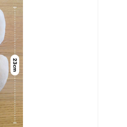
BALANCE
・日清｜万彩膳食｜銀湯匙
・猋｜美士｜烘焙客
・LV藍帶｜班尼菲｜德國樂寵
・格瑞醫生｜優格｜耐吉斯
・希爾思
・皇家
・素食｜平價飼料