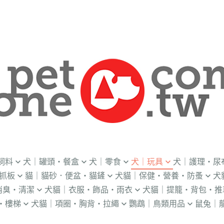
飼料
犬｜罐頭・餐盒
犬｜零食
犬｜玩具
犬｜護理・尿
抓板
貓｜貓砂．便盆・貓鏟
犬貓｜保健・營養・防蚤
犬
｜OKi
．流質灌食．健康水
．冷凍乾燥
益智｜漏食｜不倒翁
・老犬輔助介護
消臭・清潔
犬貓｜衣服・飾品・雨衣
犬貓｜提籠・背包・推
・礦物砂｜木薯砂
・蚤蝨｜蚊蟲
・奶
・獸醫罐頭
・隨手包
飛盤｜互動玩具
・狗便盆
・樓梯
犬貓｜項圈・胸背・拉繩
鸚鵡｜鳥類用品
鼠兔｜
練笛｜腰包
鈴鐺｜圍兜領巾｜造型項圈
WILL
・松木砂｜木屑砂
・牛奶｜奶粉
・量
獸部落
・泥狀罐頭
・肉泥
棉繩｜牛津布｜磨牙
・尿布墊