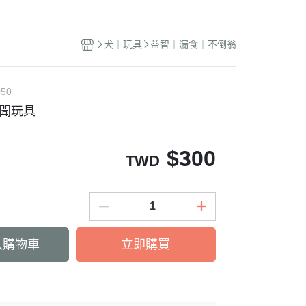
蜜袋鼯｜飼料
貓籠｜吊床
式｜陶瓷｜木質
．獸醫｜希爾思
．杜莎｜歐力｜森仕
品
蜜袋鼯｜零食
白鐵籠
質｜白鐵碗｜碗架
．獸醫｜法米納
・法米納｜貓侍｜法麗
犬｜玩具
益智｜漏食｜不倒翁
蜜袋鼯｜外出
烤漆籠
食碗｜餐桌｜餐墊
．獸醫｜瑪恩吉
・曙光｜雞湯｜真原力
牙
蜜袋鼯｜籠子｜配件
圍片｜門欄｜活動門
式餐具
劑
・野性魅力｜歐娜特｜Auroria極
砂
050
松鼠｜飼料
摺疊帳篷｜造型狗屋
光
動食器｜濾芯｜馬達
嗅聞玩具
松鼠｜外出
防風套｜蚊帳｜站板｜地墊
・三兄弟｜嘿囉｜納茲
用餵食｜清潔刷
雪貂｜飼料
・Go! | Now｜切爾西｜自然印記
出水壺｜摺疊碗｜防蟻碗
$
300
TWD
刺蝟｜飼料
・柏萊富｜紐頓nutram｜藍摯
牙
刺蝟｜零食
・比利夫｜啟蒙｜維爾茲
刺蝟｜外出
・渴望｜歐睿健｜愛肯拿
保健｜營養品
・特百滋｜自然小貓｜超級丹
入購物車
立即購買
滾輪｜籠子
・倍力｜心寵｜PURELUXE 美
餵食餐具
國純華
墊
衣服｜牽繩
・野宴｜奧蘭多｜英格迪