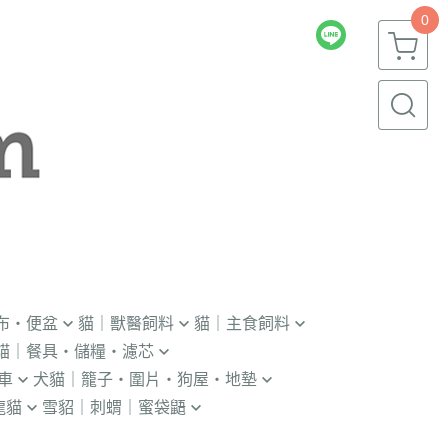
0
布・便盆
貓｜獸醫飼料
貓｜主食飼料
貓｜餐具・儲糧・濾芯
｜輔助輪
．獸醫｜V.O.M
．冷凍｜汪喵星球｜OKi
車
犬貓｜籠子・圍片・狗屋・地墊
瓶｜餵藥器｜罐頭蓋
．獸醫｜首護
・冷凍乾燥主食凍乾
龍貓
雪貂｜刺蝟｜蜜袋鼯
貓門
杯｜儲糧桶｜除濕劑
．獸醫｜皇家
．本牧｜無敵｜瑪恩吉