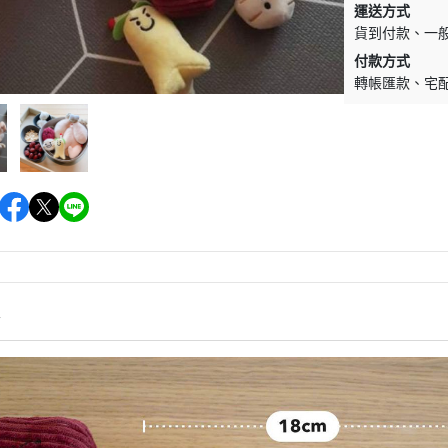
運送方式
墊材｜睡窩
格瑞醫生
貨到付款
一
保溫燈｜配件
ay Pets星期
付款方式
便盆｜涼墊｜跳
轉帳匯款
宅
仕｜三兄弟
玩具｜啃木｜礦
｜日本犬
頭套｜沐浴｜梳
OMO
SELECT
特
健時刻
情
奶｜自然本色
巧思｜梅比斯
｜WASATCH