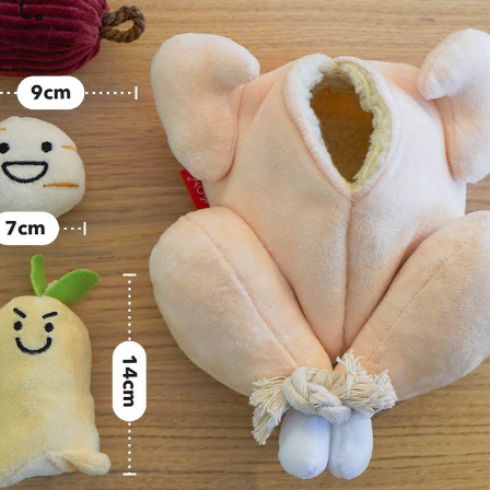
班尼菲
德國樂寵
量販包