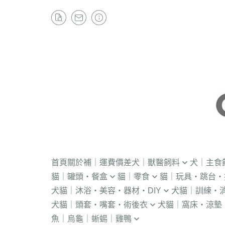
首頁
關於
補｜運費價差
犬｜獸醫飼料
犬｜主食
貓｜罐頭・餐盒
貓｜零食
貓｜玩具・跳台・
．獸醫｜V.O.M
・冷凍｜汪喵星球
犬貓｜沐浴・美容・器材・DIY
犬貓｜訓練・
．流質灌食．健康水
・冷凍乾燥
KONG
．獸醫｜首護
．軟性飼料
犬貓｜頭套・嘴套・術後衣
犬貓｜窩床・涼墊
・貓洗毛精
・訓練響板｜訓
・獸醫罐頭
・貓咪肉泥
隧道
．獸醫｜皇家
・汪喵星球｜怪
魚｜烏龜｜蜥蜴｜雞鴨