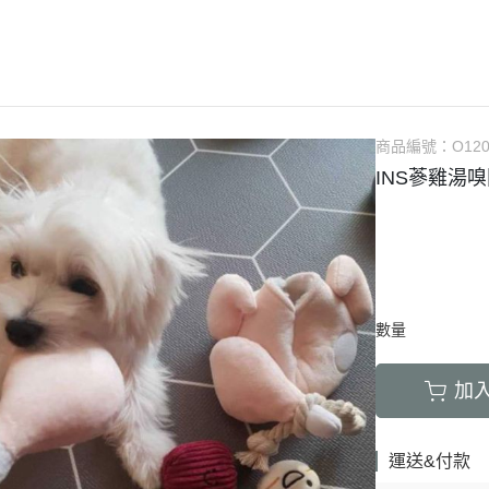
LED項圈｜吊飾｜名牌｜雨傘
飼料
天竺鼠｜飼料
避劑
鞋襪｜帽｜眼鏡｜自背包
IBIYAYA 翼比呀呀
・紙貓砂｜沸石砂
・口腔｜護牙齒
・日
a極光｜索美達
・主食罐
・肉乾肉條
膠質
・紙尿褲
貓項圈｜胸背｜拉繩
零食
龍貓｜飼料｜用
糞
雨衣｜救生衣｜雨傘
PETSTRO沛德奧
・豆腐砂｜玉米砂｜稻殼砂
・耳道｜止血粉
・膠
力｜藍摯
・副食罐
・海鮮魚乾
布偶
・生理褲
伸縮拉繩｜雙頭牽繩｜延長繩
餵食餐具
倉鼠｜飼料
派對節慶裝
PUBT移動城堡
・水晶砂｜尿意檢驗砂
・骨骼｜護關節
・慢
na｜瑞威
・餐盒｜餐包
・肉鬆佐料
食物造型
・公狗禮貌帶
SPUTNIK｜ELITE PET
玩具｜訓練笛
倉鼠｜點心｜磨
小型秋冬裝
推車｜配件
・時尚貓砂屋
・化毛｜泌尿道
・掛
RELUXE 美
・經濟犬罐
・起司乳酪
球型玩具
・撿便器｜引便
EZDOG｜PREMIER防暴衝
營養品｜沐浴｜防蟲
倉鼠｜浴廁｜鼠
商品編號：
O12
中大型犬裝
推車｜中小型
・單層 貓便盆
・眼睛｜淚腺痕
・電
・素食犬罐
・餅乾饅頭
有聲玩具
INS蔘雞湯
D.A.B
腳鍊｜外出繩｜衣服
倉鼠｜籠｜配件
春夏涼爽衣
推車｜中型
nutram｜
・雙層 貓便盆
・護掌｜毛髮皮膚
・兩
・保健機能
萬啾乳膠
沛貝兒
鳥窩｜吊床｜保溫燈
兔子｜飼料
情緒安撫衣
推車｜大型
・貓砂鏟｜落砂墊｜除臭粉
・肝腎｜心臟血管
・外
・耐咬皮骨
KONG
白鐵鍊
站棍｜站架｜籠子配件
牧草｜草磚
ood｜LUCY
主人衣服｜圍裙
提袋｜斜背包｜袋鼠包
・暈車｜情緒安撫
．牛筋｜雞筋｜鴕鳥筋
TUFFY｜MIGHTY
項圈
鳥籠｜外出籠
草食｜點心｜磨
心寵
背包｜拉桿包｜配件
・呼吸道｜免疫力
・耳｜蹄｜肺｜骨頭
GIGwi
胸背
營養品
躍
數量
車內用品｜腳踏車配件
・益生菌｜腸胃消化
・潔牙骨｜袋
拉繩
草架｜草球
富鮮
小型運輸籠
・維他命｜綜合營養
・潔牙骨｜桶
加
安全帶
餵食餐具
拿｜阿拉卡特
中小型運輸籠
牽繩｜外出籠
｜自然印記
中大型運輸籠
運送&付款
兔籠｜圍欄｜踏
nulo諾樂