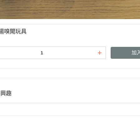
雞湯嗅聞玩具
加
有興趣