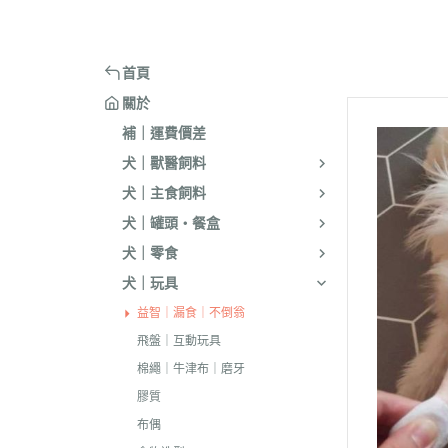
嘴套
樓梯｜防滑地墊
・洗淨｜護毛
・環境消臭｜忌
・汪喵星球
・手作零食
蹭毛器
．獸醫｜希爾思
．杜莎｜Aurori
魚｜雞｜鴨｜飼料
頭套
窗台｜吊床｜架高床
・低敏｜驅蟲
・防舔咬｜不食
・主食罐
・起司乳酪
球型玩具
．獸醫｜法米納 VetLife
・野性魅力｜歐
烏龜｜飼料
術後防舔衣
床窩｜帳篷｜電熱毯
・乾洗｜香氛｜DIY小物
首頁
・副食罐
・化毛點心
貓草玩具
．獸醫｜瑪恩吉
・法米納 Farmi
外出用品
防咬籠
草蓆｜涼墊｜鋁鍋
關於
・排梳｜針梳｜工具梳
・泥狀罐
・貓草｜木天寥
魚造型玩具
．本牧｜渴望｜PU
補｜運費價差
・蚤梳｜脫毛梳｜按摩梳
國純華
・湯罐
・薄片｜海鮮魚乾
解憂小玩意
犬｜獸醫飼料
・澡刷｜洗腳杯｜黏毛器
．素力高｜紐頓
・餐包｜餐盒
・肉條｜肉片｜香絲
麻繩製玩具
犬｜主食飼料
WELLNESS
・濕紙巾｜吸水巾｜澡盆｜棉棒
・經濟罐｜素食罐
・餡餅｜錠狀｜潔牙片
逗貓棒｜補充頭
犬｜罐頭・餐盒
．柏萊富 BlackW
・指甲剪｜耳鉗｜剪刀｜電剪
抓板｜抓墊
犬｜零食
．曙光｜雞湯｜
・防咬手套｜美容桌｜吹風機
小跳台｜貓抓柱
犬｜玩具
．Go | Now｜超
大跳台
益智｜漏食｜不倒翁
．NB｜巔峰｜艾
飛盤｜互動玩具
．歐睿健｜愛肯
棉繩｜牛津布｜磨牙
膠質
．赫緻｜切爾西
布偶
．歐奇斯｜特百滋｜